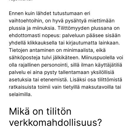
Ennen kuin lähdet tutustumaan eri
vaihtoehtoihin, on hyvä pysähtyä miettimään
plussia ja miinuksia. Tilittömyyden plussana on
ehdottomasti nopeus: palveluun pääsee sisään
yhdellä klikkauksella tai kirjautumatta lainkaan.
Tietojen antaminen on minimaalista, eikä
sähköposteja tulvi jälkikäteen. Miinuspuolella voi
olla rajallinen personointi, sillä ilman käyttäjätiliä
palvelu ei aina pysty tallentamaan yksilöllisiä
asetuksia tai etenemistä. Lisäksi osa tilittömistä
ratkaisuista toimii vain tietyillä maksutavoilla tai
selaimilla.
Mikä on tilitön
verkkomahdollisuus?