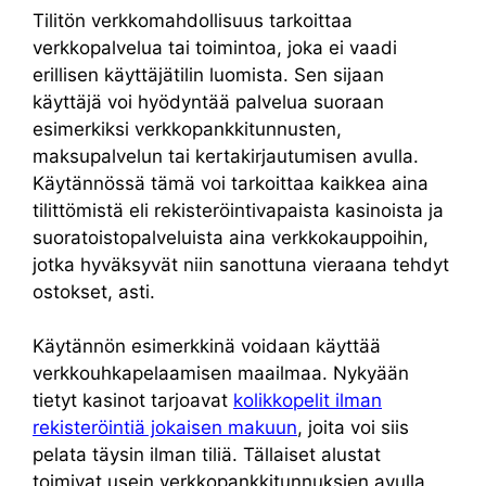
Tilitön verkkomahdollisuus tarkoittaa
verkkopalvelua tai toimintoa, joka ei vaadi
erillisen käyttäjätilin luomista. Sen sijaan
käyttäjä voi hyödyntää palvelua suoraan
esimerkiksi verkkopankkitunnusten,
maksupalvelun tai kertakirjautumisen avulla.
Käytännössä tämä voi tarkoittaa kaikkea aina
tilittömistä eli rekisteröintivapaista kasinoista ja
suoratoistopalveluista aina verkkokauppoihin,
jotka hyväksyvät niin sanottuna vieraana tehdyt
ostokset, asti.
Käytännön esimerkkinä voidaan käyttää
verkkouhkapelaamisen maailmaa. Nykyään
tietyt kasinot tarjoavat
kolikkopelit ilman
rekisteröintiä jokaisen makuun
, joita voi siis
pelata täysin ilman tiliä. Tällaiset alustat
toimivat usein verkkopankkitunnuksien avulla