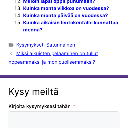
Milloin lapsi oppii puhumaan?
Kuinka monta viikkoa on vuodessa?
Kuinka monta päivää on vuodessa?
Kuinka aikaisin lentokentälle kannattaa
mennä?
Kategoriat
Kysymykset
,
Satunnainen
Miksi aikuisten pelaaminen on tullut
nopeammaksi ja monipuolisemmaksi?
Kysy meiltä
Kirjoita kysymyksesi tähän