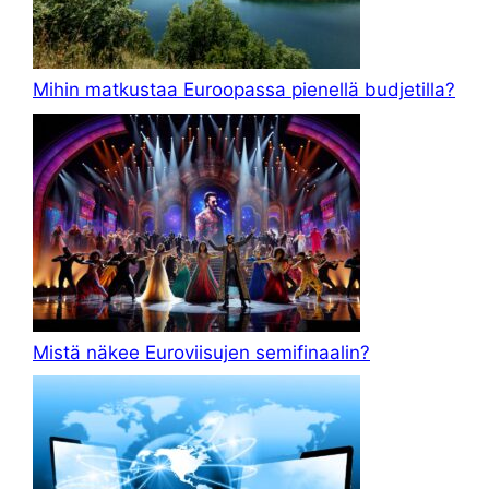
Mihin matkustaa Euroopassa pienellä budjetilla?
Mistä näkee Euroviisujen semifinaalin?