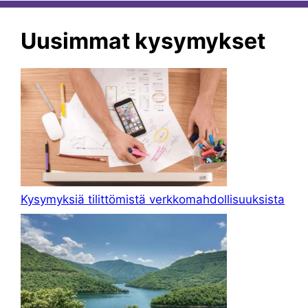
Uusimmat kysymykset
Kysymyksiä tilittömistä verkkomahdollisuuksista