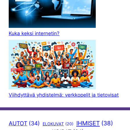
Kuka keksi internetin?
Viihdyttävä yhdistelmä: verkkopelit ja tietovisat
IHMISET
(38)
AUTOT
(34)
ELOKUVAT
(20)