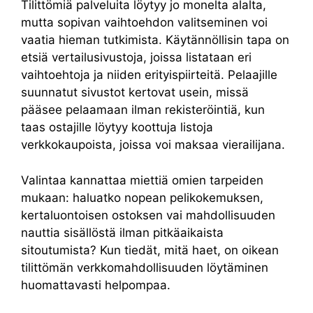
Tilittömiä palveluita löytyy jo monelta alalta,
mutta sopivan vaihtoehdon valitseminen voi
vaatia hieman tutkimista. Käytännöllisin tapa on
etsiä vertailusivustoja, joissa listataan eri
vaihtoehtoja ja niiden erityispiirteitä. Pelaajille
suunnatut sivustot kertovat usein, missä
pääsee pelaamaan ilman rekisteröintiä, kun
taas ostajille löytyy koottuja listoja
verkkokaupoista, joissa voi maksaa vierailijana.
Valintaa kannattaa miettiä omien tarpeiden
mukaan: haluatko nopean pelikokemuksen,
kertaluontoisen ostoksen vai mahdollisuuden
nauttia sisällöstä ilman pitkäaikaista
sitoutumista? Kun tiedät, mitä haet, on oikean
tilittömän verkkomahdollisuuden löytäminen
huomattavasti helpompaa.