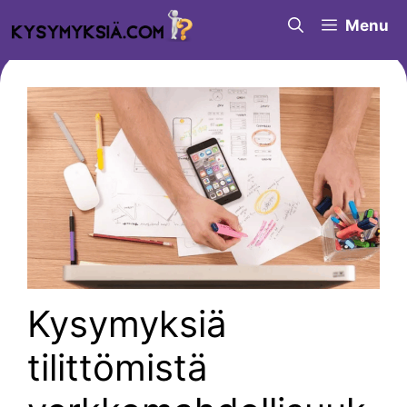
Siirry
Menu
sisältöön
Kysymyksiä
tilittömistä