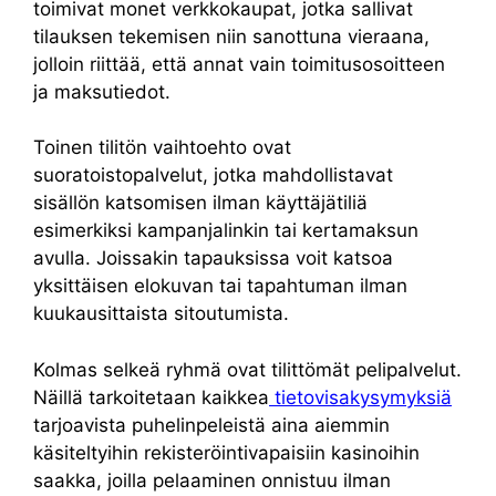
toimivat monet verkkokaupat, jotka sallivat
tilauksen tekemisen niin sanottuna vieraana,
jolloin riittää, että annat vain toimitusosoitteen
ja maksutiedot.
Toinen tilitön vaihtoehto ovat
suoratoistopalvelut, jotka mahdollistavat
sisällön katsomisen ilman käyttäjätiliä
esimerkiksi kampanjalinkin tai kertamaksun
avulla. Joissakin tapauksissa voit katsoa
yksittäisen elokuvan tai tapahtuman ilman
kuukausittaista sitoutumista.
Kolmas selkeä ryhmä ovat tilittömät pelipalvelut.
Näillä tarkoitetaan kaikkea
tietovisakysymyksiä
tarjoavista puhelinpeleistä aina aiemmin
käsiteltyihin rekisteröintivapaisiin kasinoihin
saakka, joilla pelaaminen onnistuu ilman