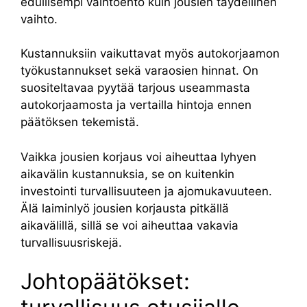
edullisempi vaihtoehto kuin jousien täydellinen
vaihto.
Kustannuksiin vaikuttavat myös autokorjaamon
työkustannukset sekä varaosien hinnat. On
suositeltavaa pyytää tarjous useammasta
autokorjaamosta ja vertailla hintoja ennen
päätöksen tekemistä.
Vaikka jousien korjaus voi aiheuttaa lyhyen
aikavälin kustannuksia, se on kuitenkin
investointi turvallisuuteen ja ajomukavuuteen.
Älä laiminlyö jousien korjausta pitkällä
aikavälillä, sillä se voi aiheuttaa vakavia
turvallisuusriskejä.
Johtopäätökset: