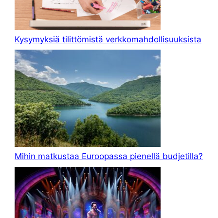
Kysymyksiä tilittömistä verkkomahdollisuuksista
Mihin matkustaa Euroopassa pienellä budjetilla?