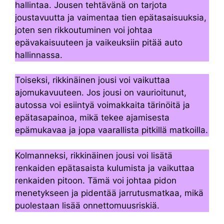
hallintaa. Jousen tehtävänä on tarjota
joustavuutta ja vaimentaa tien epätasaisuuksia,
joten sen rikkoutuminen voi johtaa
epävakaisuuteen ja vaikeuksiin pitää auto
hallinnassa.
Toiseksi, rikkinäinen jousi voi vaikuttaa
ajomukavuuteen. Jos jousi on vaurioitunut,
autossa voi esiintyä voimakkaita tärinöitä ja
epätasapainoa, mikä tekee ajamisesta
epämukavaa ja jopa vaarallista pitkillä matkoilla.
Kolmanneksi, rikkinäinen jousi voi lisätä
renkaiden epätasaista kulumista ja vaikuttaa
renkaiden pitoon. Tämä voi johtaa pidon
menetykseen ja pidentää jarrutusmatkaa, mikä
puolestaan ​​lisää onnettomuusriskiä.