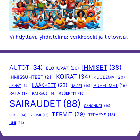
Viihdyttävä yhdistelmä: verkkopelit ja tietovisat
IHMISET
(38)
AUTOT
(34)
ELOKUVAT
(20)
KOIRAT
(34)
IHMISSUHTEET
(21)
KUOLEMA
(20)
LÄÄKKEET
(23)
PUHELIMET
(19)
LAINAT
(14)
NAISET
(14)
RAHA
(17)
RESEPTIT
(16)
RASKAUS
(14)
SAIRAUDET
(88)
SANONNAT
(14)
TERMIT
(29)
TERVEYS
(18)
SUOMI
(15)
SEKSI
(14)
UNI
(16)