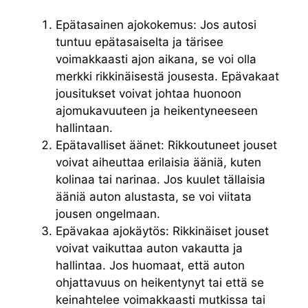
Epätasainen ajokokemus: Jos autosi
tuntuu epätasaiselta ja tärisee
voimakkaasti ajon aikana, se voi olla
merkki rikkinäisestä jousesta. Epävakaat
jousitukset voivat johtaa huonoon
ajomukavuuteen ja heikentyneeseen
hallintaan.
Epätavalliset äänet: Rikkoutuneet jouset
voivat aiheuttaa erilaisia ​​ääniä, kuten
kolinaa tai narinaa. Jos kuulet tällaisia ​​
ääniä auton alustasta, se voi viitata
jousen ongelmaan.
Epävakaa ajokäytös: Rikkinäiset jouset
voivat vaikuttaa auton vakautta ja
hallintaa. Jos huomaat, että auton
ohjattavuus on heikentynyt tai että se
keinahtelee voimakkaasti mutkissa tai