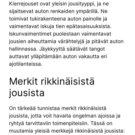
Kierrejouset ovat yleisin jousityyppi, ja ne
sijaitsevat auton renkaiden ympärillä. Ne
toimivat tukirakenteena auton painolle ja
vaimentavat iskuja tien epätasaisuuksista.
Iskunvaimentimet puolestaan ​​vaimentavat
jousien aiheuttamia värähtelyjä ja pitävät auton
hallinnassa. Jäykkyyttä säätävät tangot
auttavat ylläpitämään auton vakautta eri
ajotilanteissa.
Merkit rikkinäisistä
jousista
On tärkeää tunnistaa merkit rikkinäisistä
jousista, jotta voit havaita ongelman ajoissa ja
ryhtyä tarvittaviin toimenpiteisiin. Tässä on
muutamia yleisiä merkkejä rikkinäisistä jousista: