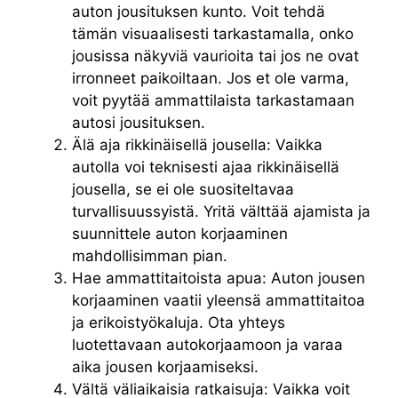
auton jousituksen kunto. Voit tehdä
tämän visuaalisesti tarkastamalla, onko
jousissa näkyviä vaurioita tai jos ne ovat
irronneet paikoiltaan. Jos et ole varma,
voit pyytää ammattilaista tarkastamaan
autosi jousituksen.
Älä aja rikkinäisellä jousella: Vaikka
autolla voi teknisesti ajaa rikkinäisellä
jousella, se ei ole suositeltavaa
turvallisuussyistä. Yritä välttää ajamista ja
suunnittele auton korjaaminen
mahdollisimman pian.
Hae ammattitaitoista apua: Auton jousen
korjaaminen vaatii yleensä ammattitaitoa
ja erikoistyökaluja. Ota yhteys
luotettavaan autokorjaamoon ja varaa
aika jousen korjaamiseksi.
Vältä väliaikaisia ratkaisuja: Vaikka voit