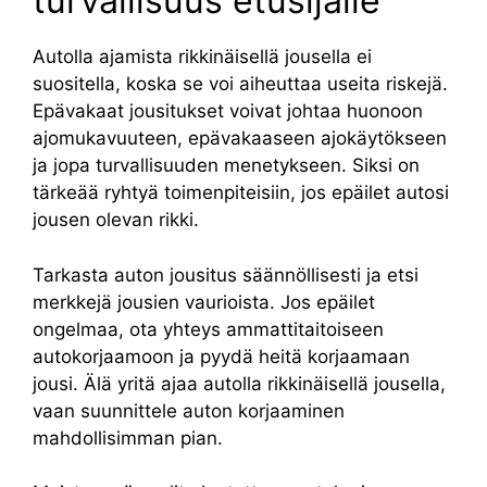
turvallisuus etusijalle
Autolla ajamista rikkinäisellä jousella ei
suositella, koska se voi aiheuttaa useita riskejä.
Epävakaat jousitukset voivat johtaa huonoon
ajomukavuuteen, epävakaaseen ajokäytökseen
ja jopa turvallisuuden menetykseen. Siksi on
tärkeää ryhtyä toimenpiteisiin, jos epäilet autosi
jousen olevan rikki.
Tarkasta auton jousitus säännöllisesti ja etsi
merkkejä jousien vaurioista. Jos epäilet
ongelmaa, ota yhteys ammattitaitoiseen
autokorjaamoon ja pyydä heitä korjaamaan
jousi. Älä yritä ajaa autolla rikkinäisellä jousella,
vaan suunnittele auton korjaaminen
mahdollisimman pian.