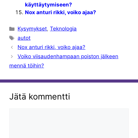
käyttäytymiseen?
Nox anturi rikki, voiko ajaa?
Kategoriat
Kysymykset
,
Teknologia
Avainsanat
autot
Nox anturi rikki, voiko ajaa?
Voiko viisaudenhampaan poiston jälkeen
mennä töihin?
Jätä kommentti
Kommentti