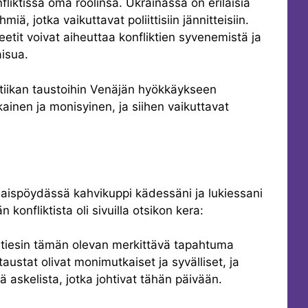
onfliktissa oma roolinsa. Ukrainassa on erilaisia
yhmiä, jotka vaikuttavat poliittisiin jännitteisiin.
iteetit voivat aiheuttaa konfliktien syvenemistä ja
aisua.
itiikan taustoihin Venäjän hyökkäykseen
inen ja monisyinen, ja siihen vaikuttavat
aispöydässä kahvikuppi kädessäni ja lukiessani
 konfliktista oli sivuilla otsikon kera:
ä tiesin tämän olevan merkittävä tapahtuma
taustat olivat monimutkaiset ja syvälliset, ja
ä askelista, jotka johtivat tähän päivään.