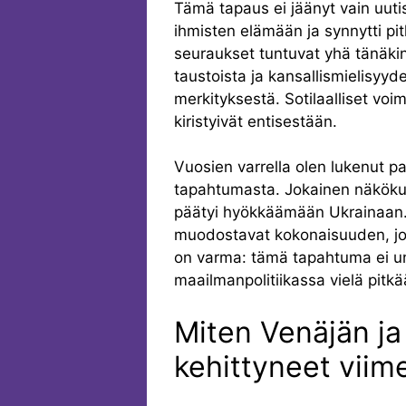
Tämä tapaus ei jäänyt vain uuti
ihmisten elämään ja synnytti pit
seuraukset tuntuvat yhä tänäkin 
taustoista ja kansallismielisyyd
merkityksestä. Sotilaalliset voim
kiristyivät entisestään.
Vuosien varrella olen lukenut palj
tapahtumasta. Jokainen näkökul
päätyi hyökkäämään Ukrainaan. 
muodostavat kokonaisuuden, jot
on varma: tämä tapahtuma ei un
maailmanpolitiikassa vielä pitkä
Miten Venäjän ja
kehittyneet viim