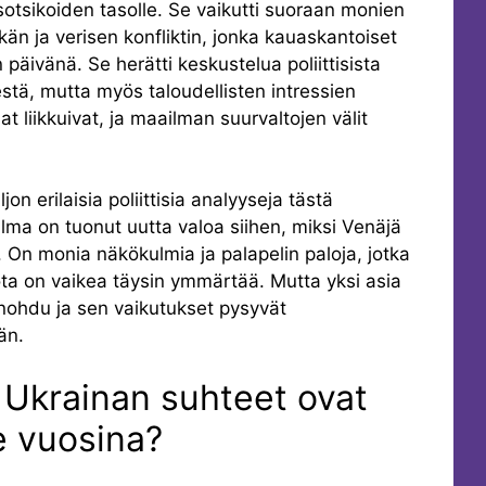
sotsikoiden tasolle. Se vaikutti suoraan monien
kän ja verisen konfliktin, jonka kauaskantoiset
päivänä. Se herätti keskustelua poliittisista
estä, mutta myös taloudellisten intressien
at liikkuivat, ja maailman suurvaltojen välit
on erilaisia poliittisia analyyseja tästä
ma on tuonut uutta valoa siihen, miksi Venäjä
On monia näkökulmia ja palapelin paloja, jotka
a on vaikea täysin ymmärtää. Mutta yksi asia
ohdu ja sen vaikutukset pysyvät
än.
 Ukrainan suhteet ovat
e vuosina?