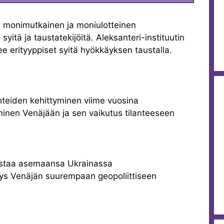
 monimutkainen ja moniulotteinen
yitä ja taustatekijöitä. Aleksanteri-instituutin
ee erityyppiset syitä hyökkäyksen taustalla.
hteiden kehittyminen viime vuosina
minen Venäjään ja sen vaikutus tilanteeseen
istaa asemaansa Ukrainassa
teys Venäjän suurempaan geopoliittiseen