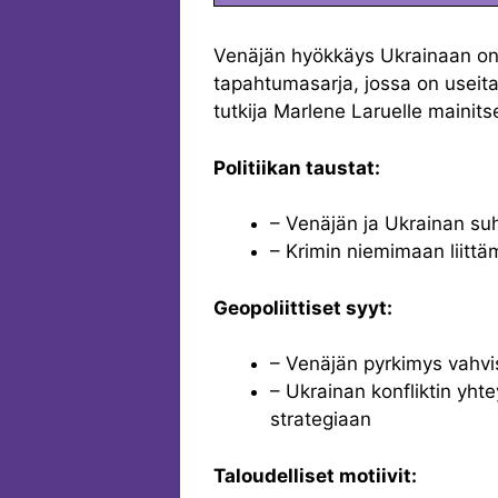
Venäjän hyökkäys Ukrainaan on
tapahtumasarja, jossa on useita s
tutkija Marlene Laruelle mainits
Politiikan taustat:
– Venäjän ja Ukrainan su
– Krimin niemimaan liittä
Geopoliittiset syyt:
– Venäjän pyrkimys vahv
– Ukrainan konfliktin yh
strategiaan
Taloudelliset motiivit: