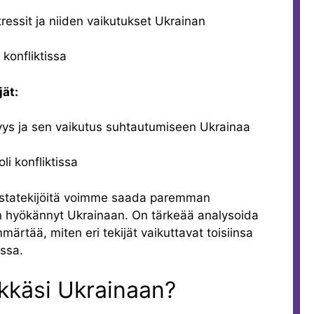
tressit ja niiden vaikutukset Ukrainan
 konfliktissa
jät:
syys ja sen vaikutus suhtautumiseen Ukrainaa
oli konfliktissa
austatekijöitä voimme saada paremman
on hyökännyt Ukrainaan. On tärkeää analysoida
märtää, miten eri tekijät vaikuttavat toisiinsa
ssa.
kkäsi Ukrainaan?