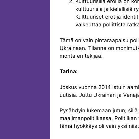
Kulttuurisilla eroilla on k
kulttuurisia ja kielellisiä r
Kulttuuriset erot ja ident
vaikeuttaa poliittista ratk
Tämä on vain pintaraapaisu pol
Ukrainaan. Tilanne on monimutka
monta eri tekijää.
Tarina:
Joskus vuonna 2014 istuin aami
uutisia. Juttu Ukrainan ja Venäjän
Pysähdyin lukemaan jutun, sill
maailmanpolitiikassa. Politiikan 
tämä hyökkäys oli vain yksi niist