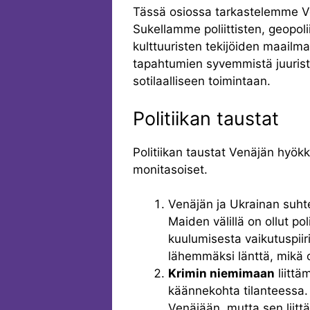
Tässä osiossa tarkastelemme Ve
Sukellamme poliittisten, geopolii
kulttuuristen tekijöiden maail
tapahtumien syvemmistä juurista
sotilaalliseen toimintaan.
Politiikan taustat
Politiikan taustat Venäjän hyö
monitasoiset.
Venäjän ja Ukrainan suhtee
Maiden välillä on ollut pol
kuulumisesta vaikutuspiir
lähemmäksi länttä, mikä o
Krimin niemimaan
liittä
käännekohta tilanteessa. Kr
Venäjään, mutta sen liit