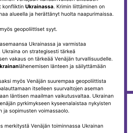
 konfliktin
Ukrainassa
. Krimin liittäminen on
aa alueella ja herättänyt huolta naapurimaissa.
 myös geopoliittiset syyt.
 asemaansa Ukrainassa ja varmistaa
. Ukraina on strategisesti tärkeä
sen vakaus on tärkeää Venäjän turvallisuudelle.
krainan
lähenemisen länteen ja säilyttämään
y osaksi myös Venäjän suurempaa geopoliittista
 palauttamaan itselleen suurvaltojen aseman
an läntisen maailman vaikutusvaltaa. Ukrainan
 Venäjän pyrkimykseen kyseenalaistaa nykyisten
en ja sopimusten voimassaolo.
myös merkitystä Venäjän toiminnassa Ukrainan