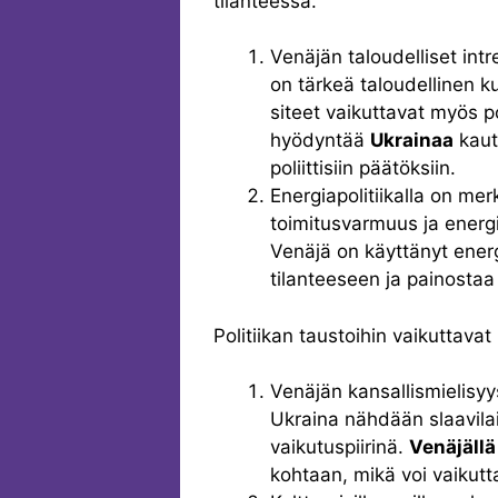
tilanteessa.
Venäjän taloudelliset int
on tärkeä taloudellinen ku
siteet vaikuttavat myös po
hyödyntää
Ukrainaa
kaut
poliittisiin päätöksiin.
Energiapolitiikalla on merk
toimitusvarmuus ja energi
Venäjä on käyttänyt energ
tilanteeseen ja painostaa s
Politiikan taustoihin vaikuttavat 
Venäjän kansallismielisy
Ukraina nähdään slaavil
vaikutuspiirinä.
Venäjällä
kohtaan, mikä voi vaikutt