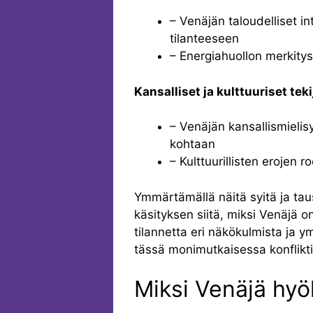
– Venäjän taloudelliset in
tilanteeseen
– Energiahuollon merkitys
Kansalliset ja kulttuuriset teki
– Venäjän kansallismieli
kohtaan
– Kulttuurillisten erojen ro
Ymmärtämällä näitä syitä ja t
käsityksen siitä, miksi Venäjä 
tilannetta eri näkökulmista ja ym
tässä monimutkaisessa konflikti
Miksi Venäjä hyö