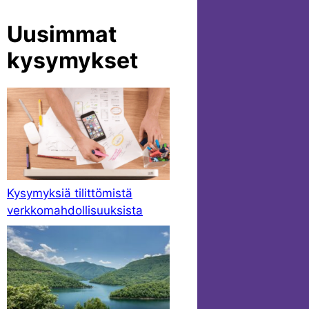
Uusimmat
kysymykset
Kysymyksiä tilittömistä
verkkomahdollisuuksista