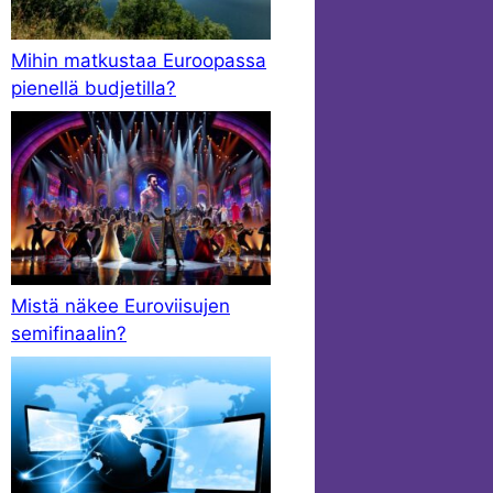
Mihin matkustaa Euroopassa
pienellä budjetilla?
Mistä näkee Euroviisujen
semifinaalin?