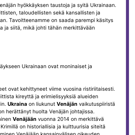
näjän hyökkäyksen taustoja ja syitä Ukrainaan.
ttisten, taloudellisten sekä kansallisten ja
maan. Tavoitteenamme on saada parempi käsitys
 ja siitä, mikä johti tähän merkittävään
kkäykseen Ukrainaan ovat moninaiset ja
t ovat kehittyneet viime vuosina ristiriitaisesti.
iittista kireyttä ja erimielisyyksiä alueiden
iin.
Ukraina
on liukunut
Venäjän
vaikutuspiiristä
n herättänyt huolta Venäjän johtajissa.
minen
Venäjään
vuonna 2014 on merkittävä
imillä on historiallisia ja kulttuurisia siteitä
täminen Venäjään kansainvälisen oikeuden