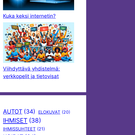
Kuka keksi internetin?
Viihdyttävä yhdistelmä:
verkkopelit ja tietovisat
AUTOT
(34)
ELOKUVAT
(20)
IHMISET
(38)
IHMISSUHTEET
(21)