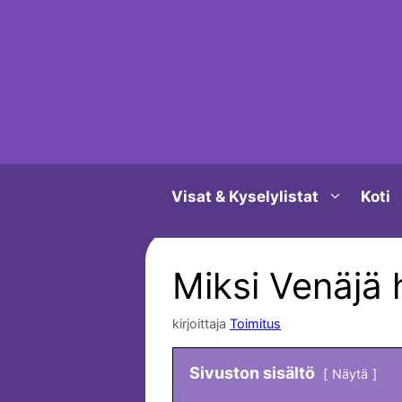
Siirry
sisältöön
Visat & Kyselylistat
Koti
Miksi Venäjä
kirjoittaja
Toimitus
Sivuston sisältö
Näytä