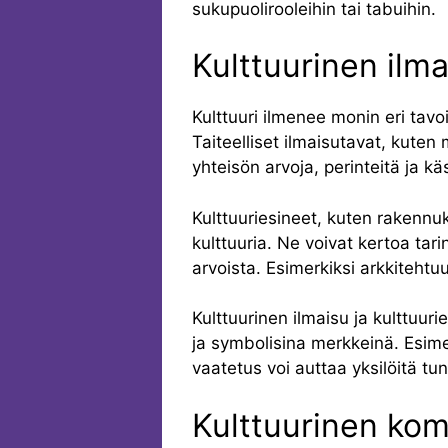
sukupuolirooleihin tai tabuihin.
Kulttuurinen ilma
Kulttuuri ilmenee monin eri tavoi
Taiteelliset ilmaisutavat, kuten m
yhteisön arvoja, perinteitä ja k
Kulttuuriesineet, kuten rakennu
kulttuuria. Ne voivat kertoa tarin
arvoista. Esimerkiksi arkkitehtu
Kulttuurinen ilmaisu ja kulttuur
ja symbolisina merkkeinä. Esimerk
vaatetus voi auttaa yksilöitä t
Kulttuurinen kom