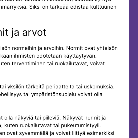
inymmärryksiä. Siksi on tärkeää edistää kulttuurien
it ja arvot
eisön normeihin ja arvoihin. Normit ovat yhteisön
kaan ihmisten odotetaan käyttäytyvän.
uten tervehtiminen tai ruokailutavat, voivat
ai yksilön tärkeitä periaatteita tai uskomuksia.
hellisyys tai ympäristönsuojelu voivat olla
t olla näkyviä tai piileviä. Näkyvät normit ja
a, kuten ruokailutavat tai pukeutumistyyli.
an ovat syvemmällä ja voivat liittyä esimerkiksi