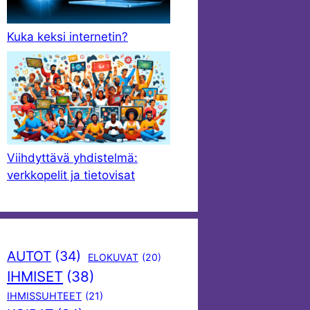
Kuka keksi internetin?
Viihdyttävä yhdistelmä:
verkkopelit ja tietovisat
AUTOT
(34)
ELOKUVAT
(20)
IHMISET
(38)
IHMISSUHTEET
(21)