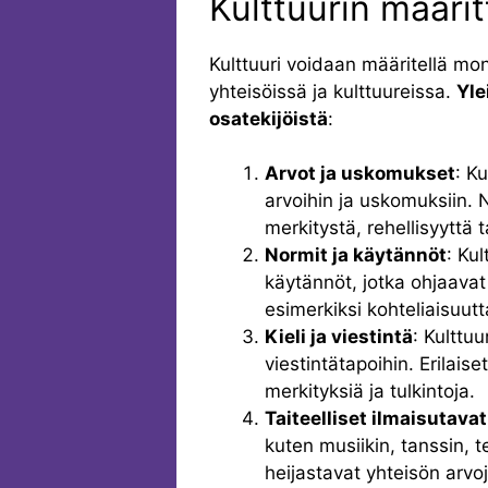
Kulttuurin määrit
Kulttuuri voidaan määritellä moni
yhteisöissä ja kulttuureissa.
Yle
osatekijöistä
:
Arvot ja uskomukset
: K
arvoihin ja uskomuksiin.
merkitystä, rehellisyyttä t
Normit ja käytännöt
: Ku
käytännöt, jotka ohjaava
esimerkiksi kohteliaisuutt
Kieli ja viestintä
: Kulttu
viestintätapoihin. Erilaiset
merkityksiä ja tulkintoja.
Taiteelliset ilmaisutavat
kuten musiikin, tanssin, t
heijastavat yhteisön arvoj