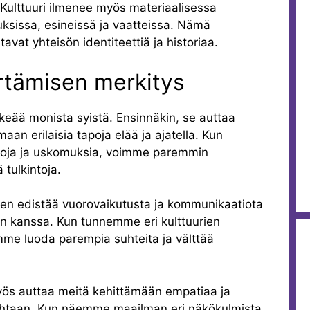
 Kulttuuri ilmenee myös materiaalisessa
sissa, esineissä ja vaatteissa. Nämä
tavat yhteisön identiteettiä ja historiaa.
rtämisen merkitys
keää monista syistä. Ensinnäkin, se auttaa
n erilaisia tapoja elää ja ajatella. Kun
voja ja uskomuksia, voimme paremmin
ä tulkintoja.
nen edistää vuorovaikutusta ja kommunikaatiota
ten kanssa. Kun tunnemme eri kulttuurien
imme luoda parempia suhteita ja välttää
yös auttaa meitä kehittämään empatiaa ja
ohtaan. Kun näemme maailman eri näkökulmista,