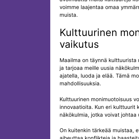
voimme laajentaa omaa ymmärry
muista.
Kulttuurinen mo
vaikutus
Maailma on täynnä kulttuurista
ja tarjoaa meille uusia näkökulmia
ajatella, luoda ja elää. Tämä m
mahdollisuuksia.
Kulttuurinen monimuotoisuus voi
innovaatioita. Kun eri kulttuurit
näkökulmia, jotka voivat johtaa 
On kuitenkin tärkeää muistaa, 
aiheuttaa konflikteja ja haasteit