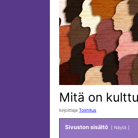
Mitä on kulttu
kirjoittaja
Toimitus
Sivuston sisältö
Näytä