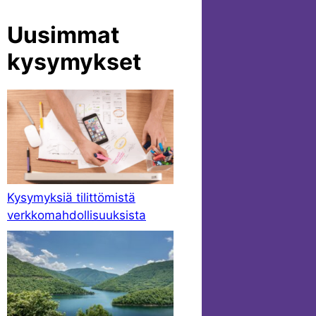
Uusimmat
kysymykset
Kysymyksiä tilittömistä
verkkomahdollisuuksista