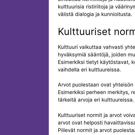
kulttuurisia ristiriitoja ja väär
välistä dialogia ja kunnioitusta.
Kulttuuriset norm
Kulttuuri vaikuttaa vahvasti yht
hyväksymiä sääntöjä, joiden mu
Esimerkiksi tietyt käytöstavat, k
vaihdella eri kulttuureissa.
Arvot puolestaan ovat yhteisön t
Esimerkiksi perheen merkitys, re
tärkeitä arvoja eri kulttuureissa.
Kulttuuriset normit ja arvot voiva
arvot ovat helposti havaittaviss
Piilevät normit ja arvot puolesta