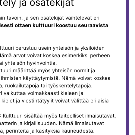
tely ja osatekijät
n tavoin, ja sen osatekijät vaihtelevat eri
isesti ottaen kulttuuri koostuu seuraavista
ulttuuri perustuu usein yhteisön ja yksilöiden
 Nämä arvot voivat koskea esimerkiksi perheen
ai yhteisön hyvinvointia.
lttuuri määrittää myös yhteisön normit ja
t ihmisten käyttäytymistä. Nämä voivat koskea
a, ruokailutapoja tai työskentelytapoja.
uri vaikuttaa voimakkaasti kieleen ja
 kielet ja viestintätyylit voivat välittää erilaisia
: Kulttuuri sisältää myös taiteelliset ilmaisutavat,
eatterin ja kirjallisuuden. Nämä ilmaisutavat
a, perinteitä ja käsityksiä kauneudesta.