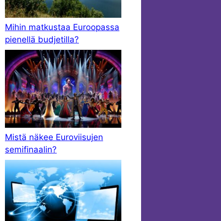
Mihin matkustaa Euroopassa
pienellä budjetilla?
Mistä näkee Euroviisujen
semifinaalin?