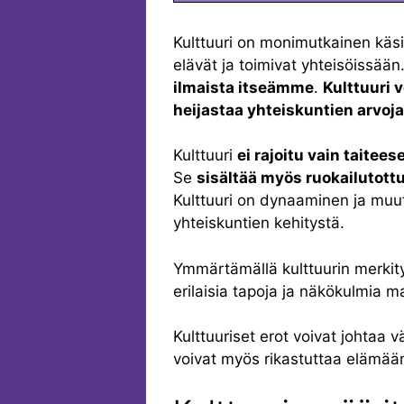
Kulttuuri on monimutkainen käsit
elävät ja toimivat yhteisöissään
ilmaista itseämme
.
Kulttuuri 
heijastaa yhteiskuntien arvoja
Kulttuuri
ei rajoitu vain taitees
Se
sisältää myös ruokailutottu
Kulttuuri on dynaaminen ja muut
yhteiskuntien kehitystä.
Ymmärtämällä kulttuurin merkit
erilaisia tapoja ja näkökulmia 
Kulttuuriset erot voivat johtaa 
voivat myös rikastuttaa elämää