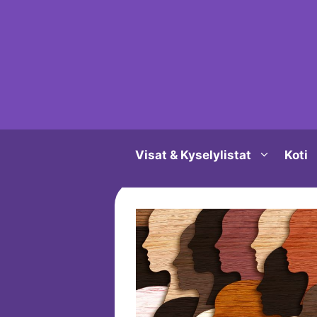
Siirry
sisältöön
Visat & Kyselylistat
Koti