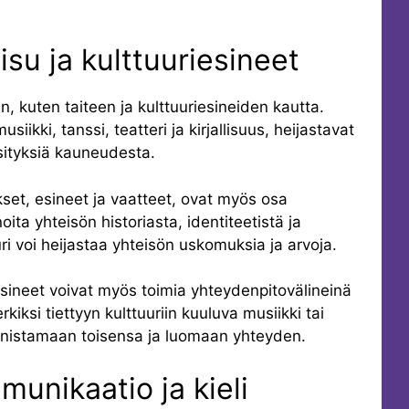
isu ja kulttuuriesineet
n, kuten taiteen ja kulttuuriesineiden kautta.
usiikki, tanssi, teatteri ja kirjallisuus, heijastavat
äsityksiä kauneudesta.
kset, esineet ja vaatteet, ovat myös osa
oita yhteisön historiasta, identiteetistä ja
uri voi heijastaa yhteisön uskomuksia ja arvoja.
iesineet voivat myös toimia yhteydenpitovälineinä
iksi tiettyyn kulttuuriin kuuluva musiikki tai
unnistamaan toisensa ja luomaan yhteyden.
munikaatio ja kieli