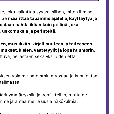
e, joka vaikuttaa syvästi siihen, miten ihmiset
. Se
määrittää tapamme ajatella, käyttäytyä ja
voidaan nähdä ikään kuin peilinä, joka
, uskomuksia ja perinteitä
.
een, musiikkiin, kirjallisuuteen ja taiteeseen
.
mukset, kielen, vaatetyylit ja jopa huumorin
.
tuva, heijastaen sekä yksilöiden että
yksen voimme paremmin arvostaa ja kunnioittaa
maailmassa.
väärinymmärryksiin ja konflikteihin, mutta ne
mme ja antaa meille uusia näkökulmia.