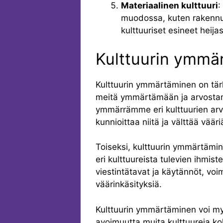
Materiaalinen kulttuuri
:
muodossa, kuten rakennuk
kulttuuriset esineet heijas
Kulttuurin ymmä
Kulttuurin ymmärtäminen on tär
meitä ymmärtämään ja arvostamaa
ymmärrämme eri kulttuurien ar
kunnioittaa niitä ja välttää vääri
Toiseksi, kulttuurin ymmärtämi
eri kulttuureista tulevien ihmis
viestintätavat ja käytännöt, vo
väärinkäsityksiä.
Kulttuurin ymmärtäminen voi m
avoimuutta muita kulttuureja k