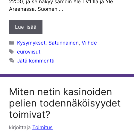
22:00, ja se näkyy samoin Yle TV1:llä ja Yle
Areenassa. Suomen …
Lue lisää
Kategoriat
Kysymykset
,
Satunnainen
,
Viihde
Avainsanat
euroviisut
Jätä kommentti
Miten netin kasinoiden
pelien todennäköisyydet
toimivat?
kirjoittaja
Toimitus