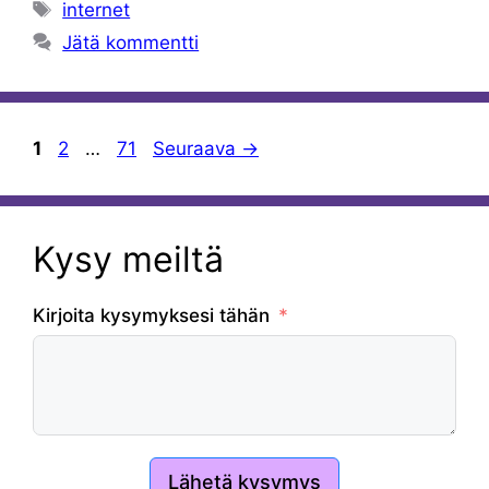
Avainsanat
internet
Jätä kommentti
Sivu
Sivu
Sivu
1
2
…
71
Seuraava
→
Kysy meiltä
Kirjoita kysymyksesi tähän
Lähetä kysymys