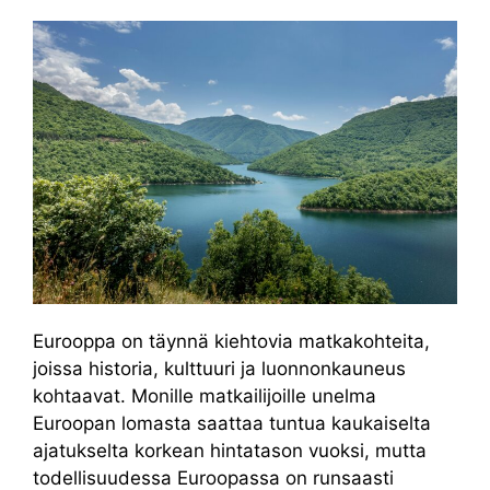
Eurooppa on täynnä kiehtovia matkakohteita,
joissa historia, kulttuuri ja luonnonkauneus
kohtaavat. Monille matkailijoille unelma
Euroopan lomasta saattaa tuntua kaukaiselta
ajatukselta korkean hintatason vuoksi, mutta
todellisuudessa Euroopassa on runsaasti