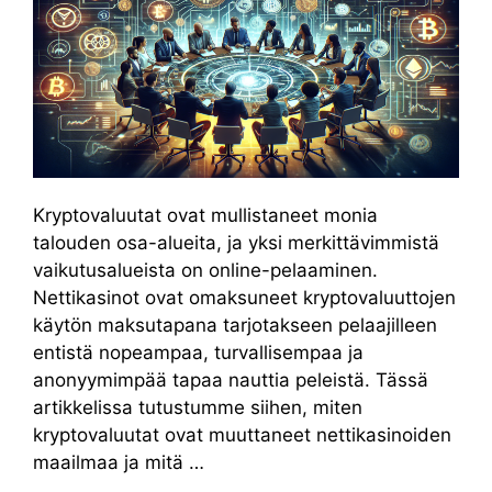
Kryptovaluutat ovat mullistaneet monia
talouden osa-alueita, ja yksi merkittävimmistä
vaikutusalueista on online-pelaaminen.
Nettikasinot ovat omaksuneet kryptovaluuttojen
käytön maksutapana tarjotakseen pelaajilleen
entistä nopeampaa, turvallisempaa ja
anonyymimpää tapaa nauttia peleistä. Tässä
artikkelissa tutustumme siihen, miten
kryptovaluutat ovat muuttaneet nettikasinoiden
maailmaa ja mitä …