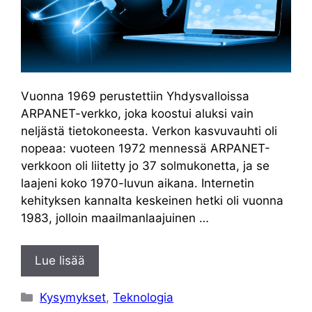
Vuonna 1969 perustettiin Yhdysvalloissa
ARPANET-verkko, joka koostui aluksi vain
neljästä tietokoneesta. Verkon kasvuvauhti oli
nopeaa: vuoteen 1972 mennessä ARPANET-
verkkoon oli liitetty jo 37 solmukonetta, ja se
laajeni koko 1970-luvun aikana. Internetin
kehityksen kannalta keskeinen hetki oli vuonna
1983, jolloin maailmanlaajuinen …
Lue lisää
Kategoriat
Kysymykset
,
Teknologia