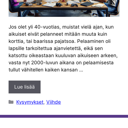
Jos olet yli 40-vuotias, muistat vielä ajan, kun
aikuiset eivät pelanneet mitään muuta kuin
korttia, tai baarissa pajatsoa. Pelaaminen oli
lapsille tarkoitettua ajanvietettä, eikä sen
katsottu oikeastaan kuuluvan aikuiseen arkeen,
vasta nyt 2000-luvun aikana on pelaamisesta
tullut vähitellen kaiken kansan …
Lue lisää
Kategoriat
Kysymykset
,
Viihde