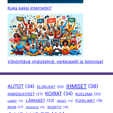
Kuka keksi internetin?
Viihdyttävä yhdistelmä: verkkopelit ja tietovisat
IHMISET
(38)
AUTOT
(34)
ELOKUVAT
(20)
KOIRAT
(34)
IHMISSUHTEET
(21)
KUOLEMA
(20)
LÄÄKKEET
(23)
PUHELIMET
(19)
LAINAT
(14)
NAISET
(14)
RAHA
(17)
RESEPTIT
(16)
RASKAUS
(14)