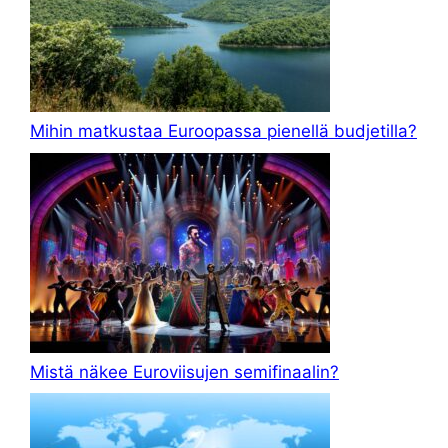
Mihin matkustaa Euroopassa pienellä budjetilla?
Mistä näkee Euroviisujen semifinaalin?