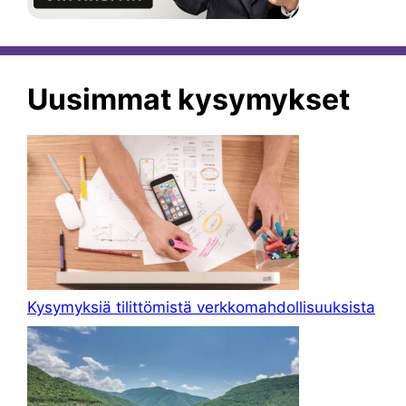
Uusimmat kysymykset
Kysymyksiä tilittömistä verkkomahdollisuuksista