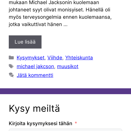
mukaan Michael Jacksonin kuolemaan
johtaneet syyt olivat monisyiset. Hänellä oli
myös terveysongelmia ennen kuolemaansa,
jotka vaikuttivat hänen …
Lue lisää
Kategoriat
Kysymykset
,
Viihde
,
Yhteiskunta
Avainsanat
michael jakcson
,
muusikot
Jätä kommentti
Kysy meiltä
Kirjoita kysymyksesi tähän