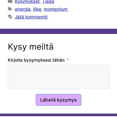
Kategoriat
Kysymykset
,
Tiede
Avainsanat
energia
,
liike
,
momentum
Jätä kommentti
Kysy meiltä
Kirjoita kysymyksesi tähän
Lähetä kysymys