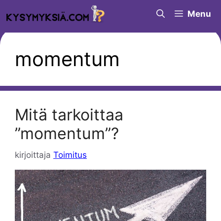
Siirry
Menu
sisältöön
momentum
Mitä tarkoittaa
”momentum”?
kirjoittaja
Toimitus