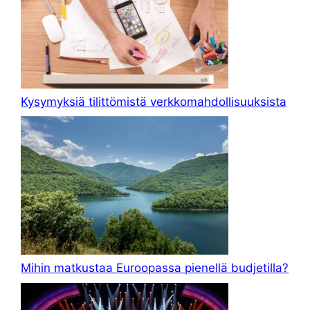
Kysymyksiä tilittömistä verkkomahdollisuuksista
Mihin matkustaa Euroopassa pienellä budjetilla?