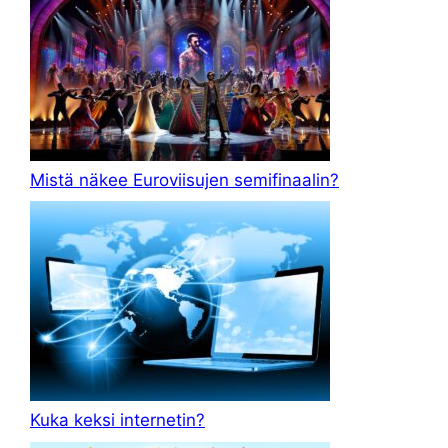
Mistä näkee Euroviisujen semifinaalin?
Kuka keksi internetin?