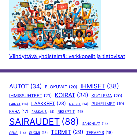
Viihdyttävä yhdistelmä: verkkopelit ja tietovisat
IHMISET
(38)
AUTOT
(34)
ELOKUVAT
(20)
KOIRAT
(34)
IHMISSUHTEET
(21)
KUOLEMA
(20)
LÄÄKKEET
(23)
PUHELIMET
(19)
LAINAT
(14)
NAISET
(14)
RAHA
(17)
RESEPTIT
(16)
RASKAUS
(14)
SAIRAUDET
(88)
SANONNAT
(14)
TERMIT
(29)
TERVEYS
(18)
SUOMI
(15)
SEKSI
(14)