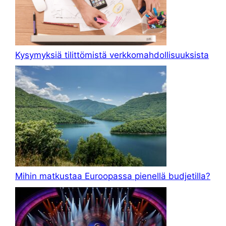
Kysymyksiä tilittömistä verkkomahdollisuuksista
Mihin matkustaa Euroopassa pienellä budjetilla?