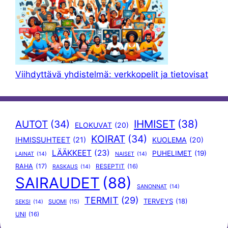
Viihdyttävä yhdistelmä: verkkopelit ja tietovisat
IHMISET
(38)
AUTOT
(34)
ELOKUVAT
(20)
KOIRAT
(34)
IHMISSUHTEET
(21)
KUOLEMA
(20)
LÄÄKKEET
(23)
PUHELIMET
(19)
LAINAT
(14)
NAISET
(14)
RAHA
(17)
RESEPTIT
(16)
RASKAUS
(14)
SAIRAUDET
(88)
SANONNAT
(14)
TERMIT
(29)
TERVEYS
(18)
SUOMI
(15)
SEKSI
(14)
UNI
(16)