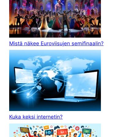
Mistä näkee Euroviisujen semifinaalin?
Kuka keksi internetin?