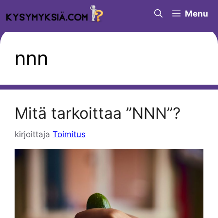
Siirry
Menu
sisältöön
nnn
Mitä tarkoittaa ”NNN”?
kirjoittaja
Toimitus