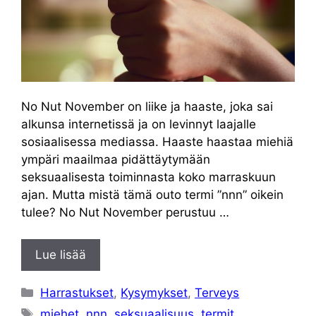
No Nut November on liike ja haaste, joka sai
alkunsa internetissä ja on levinnyt laajalle
sosiaalisessa mediassa. Haaste haastaa miehiä
ympäri maailmaa pidättäytymään
seksuaalisesta toiminnasta koko marraskuun
ajan. Mutta mistä tämä outo termi ”nnn” oikein
tulee? No Nut November perustuu …
Lue lisää
Kategoriat
Harrastukset
,
Kysymykset
,
Terveys
Avainsanat
miehet
,
nnn
,
seksuaalisuus
,
termit