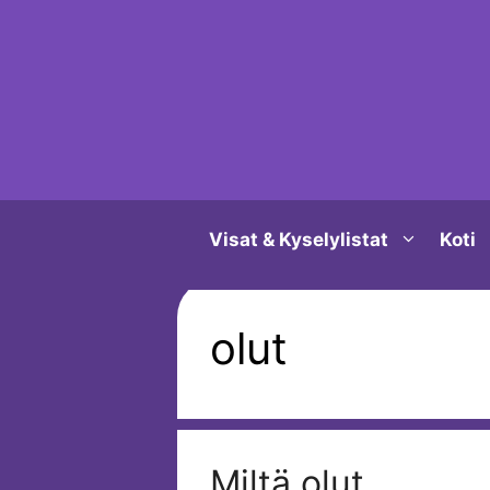
Siirry
sisältöön
Visat & Kyselylistat
Koti
olut
Miltä olut