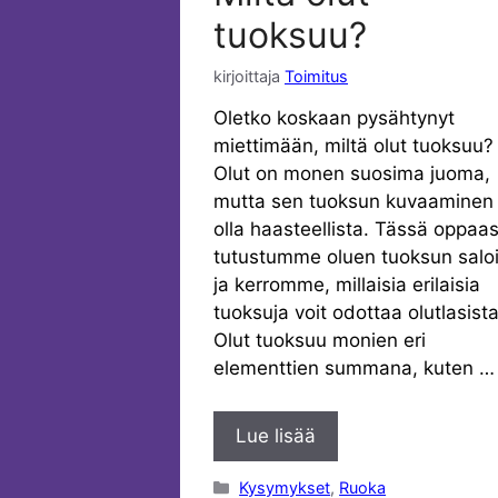
tuoksuu?
kirjoittaja
Toimitus
Oletko koskaan pysähtynyt
miettimään, miltä olut tuoksuu?
Olut on monen suosima juoma,
mutta sen tuoksun kuvaaminen 
olla haasteellista. Tässä oppaa
tutustumme oluen tuoksun saloi
ja kerromme, millaisia erilaisia
tuoksuja voit odottaa olutlasista
Olut tuoksuu monien eri
elementtien summana, kuten …
Lue lisää
Kategoriat
Kysymykset
,
Ruoka