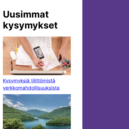
Uusimmat
kysymykset
Kysymyksiä tilittömistä
verkkomahdollisuuksista