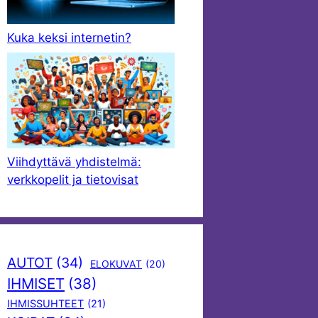
Kuka keksi internetin?
Viihdyttävä yhdistelmä:
verkkopelit ja tietovisat
AUTOT
(34)
ELOKUVAT
(20)
IHMISET
(38)
IHMISSUHTEET
(21)