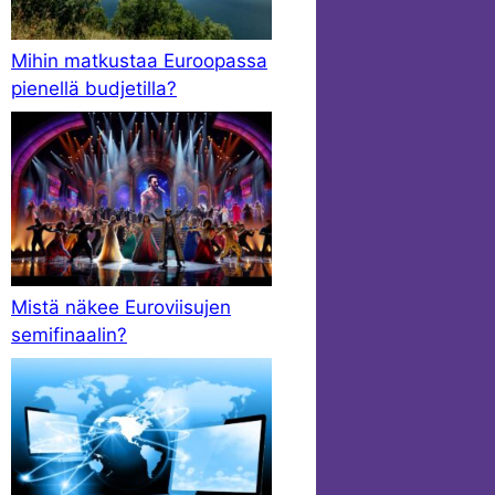
Mihin matkustaa Euroopassa
pienellä budjetilla?
Mistä näkee Euroviisujen
semifinaalin?