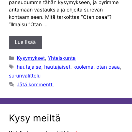
paneudumme tähän kysymykseen, ja pyrimme
antamaan vastauksia ja ohjeita surevan
kohtaamiseen. Mitä tarkoittaa ”Otan osaa”?
”Ilmaisu ”Otan …
Lue lisää
Kategoriat
Kysymykset
,
Yhteiskunta
Avainsanat
hautajaise
,
hautajaiset
,
kuolema
,
otan osaa
,
surunvalittelu
Jätä kommentti
Kysy meiltä