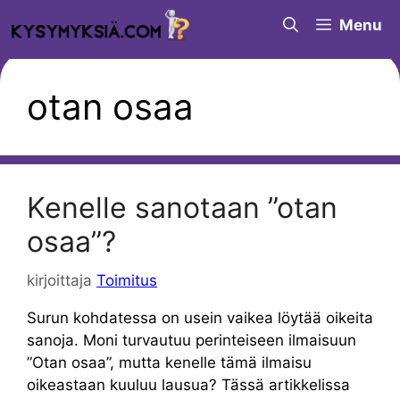
Siirry
Menu
sisältöön
otan osaa
Kenelle sanotaan ”otan
osaa”?
kirjoittaja
Toimitus
Surun kohdatessa on usein vaikea löytää oikeita
sanoja. Moni turvautuu perinteiseen ilmaisuun
”Otan osaa”, mutta kenelle tämä ilmaisu
oikeastaan kuuluu lausua? Tässä artikkelissa