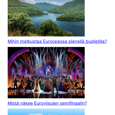
Mihin matkustaa Euroopassa pienellä budjetilla?
Mistä näkee Euroviisujen semifinaalin?