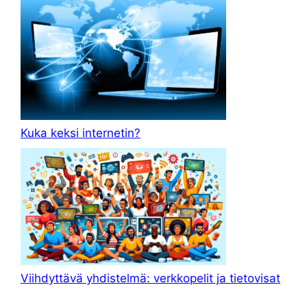
Kuka keksi internetin?
Viihdyttävä yhdistelmä: verkkopelit ja tietovisat