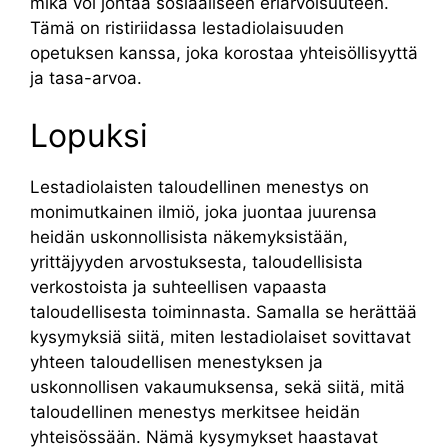
mikä voi johtaa sosiaaliseen eriarvoisuuteen.
Tämä on ristiriidassa lestadiolaisuuden
opetuksen kanssa, joka korostaa yhteisöllisyyttä
ja tasa-arvoa.
Lopuksi
Lestadiolaisten taloudellinen menestys on
monimutkainen ilmiö, joka juontaa juurensa
heidän uskonnollisista näkemyksistään,
yrittäjyyden arvostuksesta, taloudellisista
verkostoista ja suhteellisen vapaasta
taloudellisesta toiminnasta. Samalla se herättää
kysymyksiä siitä, miten lestadiolaiset sovittavat
yhteen taloudellisen menestyksen ja
uskonnollisen vakaumuksensa, sekä siitä, mitä
taloudellinen menestys merkitsee heidän
yhteisössään. Nämä kysymykset haastavat