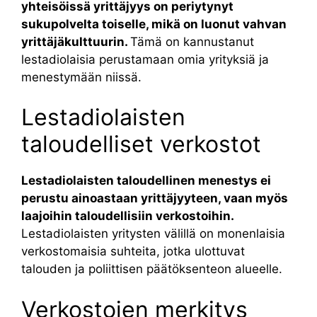
yhteisöissä yrittäjyys on periytynyt
sukupolvelta toiselle, mikä on luonut vahvan
yrittäjäkulttuurin.
Tämä on kannustanut
lestadiolaisia perustamaan omia yrityksiä ja
menestymään niissä.
Lestadiolaisten
taloudelliset verkostot
Lestadiolaisten taloudellinen menestys ei
perustu ainoastaan yrittäjyyteen, vaan myös
laajoihin taloudellisiin verkostoihin.
Lestadiolaisten yritysten välillä on monenlaisia
verkostomaisia suhteita, jotka ulottuvat
talouden ja poliittisen päätöksenteon alueelle.
Verkostojen merkitys