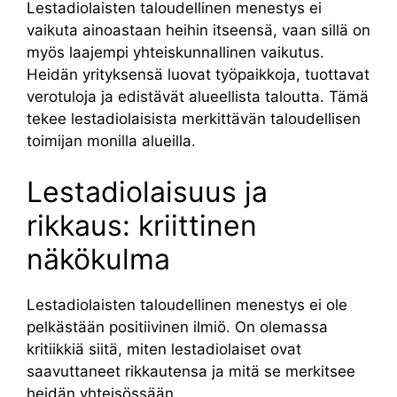
Lestadiolaisten taloudellinen menestys ei
vaikuta ainoastaan heihin itseensä, vaan sillä on
myös laajempi yhteiskunnallinen vaikutus.
Heidän yrityksensä luovat työpaikkoja, tuottavat
verotuloja ja edistävät alueellista taloutta. Tämä
tekee lestadiolaisista merkittävän taloudellisen
toimijan monilla alueilla.
Lestadiolaisuus ja
rikkaus: kriittinen
näkökulma
Lestadiolaisten taloudellinen menestys ei ole
pelkästään positiivinen ilmiö. On olemassa
kritiikkiä siitä, miten lestadiolaiset ovat
saavuttaneet rikkautensa ja mitä se merkitsee
heidän yhteisössään.