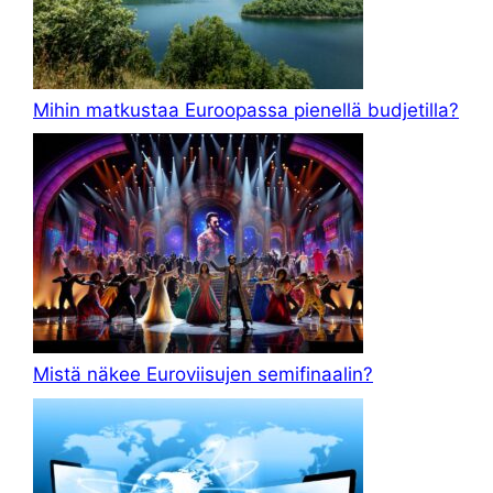
Mihin matkustaa Euroopassa pienellä budjetilla?
Mistä näkee Euroviisujen semifinaalin?