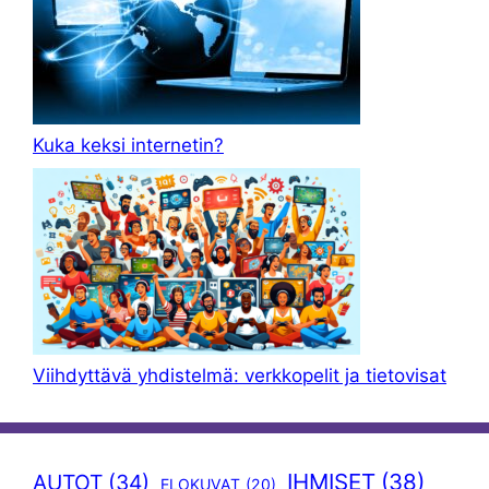
Kuka keksi internetin?
Viihdyttävä yhdistelmä: verkkopelit ja tietovisat
IHMISET
(38)
AUTOT
(34)
ELOKUVAT
(20)