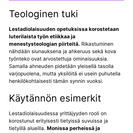
Teologinen tuki
Lestadiolaisuuden opetuksissa korostetaan
luterilaista työn etiikkaa ja
menestysteologian piirteitä.
Rikastuminen
nähdään siunauksena ja ahkeruus sekä kova
työnteko ovat arvostettuja ominaisuuksia.
Samalla ahneuden pidetään yleisellä tasolla
varjopuolena, mutta yksilöitä ei usein puhutella
henkilökohtaisesti tämän synnin vuoksi.
Käytännön esimerkit
Lestadiolaisuudessa yrittäjyyden rooli on
korostunut erityisesti tietyissä suvuissa ja
tietyillä alueilla.
Monissa perheissä ja