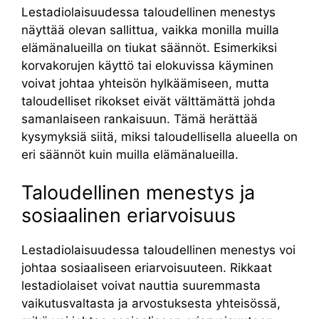
Lestadiolaisuudessa taloudellinen menestys
näyttää olevan sallittua, vaikka monilla muilla
elämänalueilla on tiukat säännöt. Esimerkiksi
korvakorujen käyttö tai elokuvissa käyminen
voivat johtaa yhteisön hylkäämiseen, mutta
taloudelliset rikokset eivät välttämättä johda
samanlaiseen rankaisuun. Tämä herättää
kysymyksiä siitä, miksi taloudellisella alueella on
eri säännöt kuin muilla elämänalueilla.
Taloudellinen menestys ja
sosiaalinen eriarvoisuus
Lestadiolaisuudessa taloudellinen menestys voi
johtaa sosiaaliseen eriarvoisuuteen. Rikkaat
lestadiolaiset voivat nauttia suuremmasta
vaikutusvaltasta ja arvostuksesta yhteisössä,