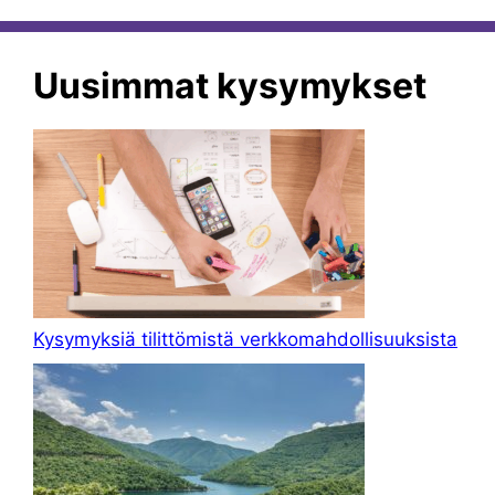
Uusimmat kysymykset
Kysymyksiä tilittömistä verkkomahdollisuuksista