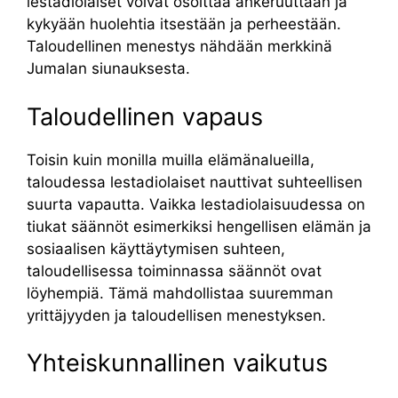
lestadiolaiset voivat osoittaa ahkeruuttaan ja
kykyään huolehtia itsestään ja perheestään.
Taloudellinen menestys nähdään merkkinä
Jumalan siunauksesta.
Taloudellinen vapaus
Toisin kuin monilla muilla elämänalueilla,
taloudessa lestadiolaiset nauttivat suhteellisen
suurta vapautta. Vaikka lestadiolaisuudessa on
tiukat säännöt esimerkiksi hengellisen elämän ja
sosiaalisen käyttäytymisen suhteen,
taloudellisessa toiminnassa säännöt ovat
löyhempiä. Tämä mahdollistaa suuremman
yrittäjyyden ja taloudellisen menestyksen.
Yhteiskunnallinen vaikutus