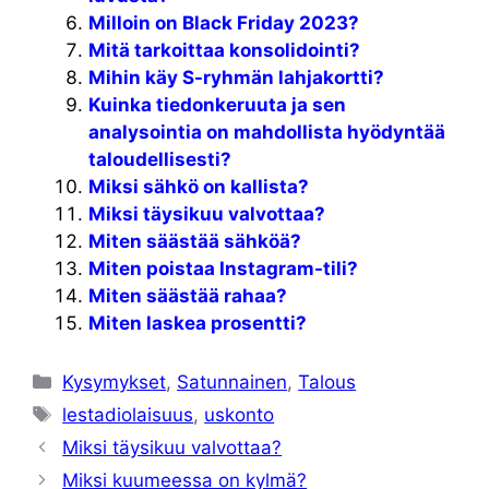
Milloin on Black Friday 2023?
Mitä tarkoittaa konsolidointi?
Mihin käy S-ryhmän lahjakortti?
Kuinka tiedonkeruuta ja sen
analysointia on mahdollista hyödyntää
taloudellisesti?
Miksi sähkö on kallista?
Miksi täysikuu valvottaa?
Miten säästää sähköä?
Miten poistaa Instagram-tili?
Miten säästää rahaa?
Miten laskea prosentti?
Kategoriat
Kysymykset
,
Satunnainen
,
Talous
Avainsanat
lestadiolaisuus
,
uskonto
Miksi täysikuu valvottaa?
Miksi kuumeessa on kylmä?