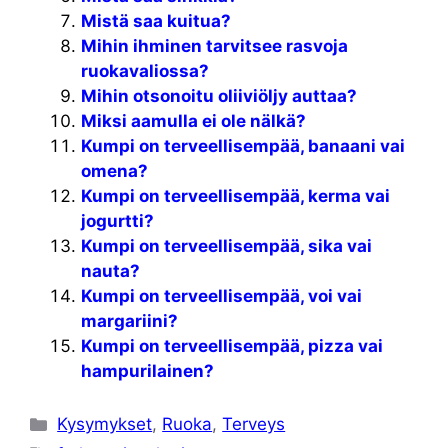
Mistä saa kuitua?
Mihin ihminen tarvitsee rasvoja
ruokavaliossa?
Mihin otsonoitu oliiviöljy auttaa?
Miksi aamulla ei ole nälkä?
Kumpi on terveellisempää, banaani vai
omena?
Kumpi on terveellisempää, kerma vai
jogurtti?
Kumpi on terveellisempää, sika vai
nauta?
Kumpi on terveellisempää, voi vai
margariini?
Kumpi on terveellisempää, pizza vai
hampurilainen?
Kategoriat
Kysymykset
,
Ruoka
,
Terveys