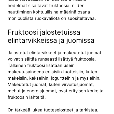
hedelmät sisältävät fruktoosia, niiden
nauttiminen kohtuullisina määrinä osana
monipuolista ruokavaliota on suositeltavaa.
Fruktoosi jalostetuissa
elintarvikkeissa ja juomissa
Jalostetut elintarvikkeet ja makeutetut juomat
voivat sisältää runsaasti lisättyä fruktoosia.
Tällainen fruktoosi lisätään usein
makeutusaineena erilaisiin tuotteisiin, kuten
makeisiin, kekseihin, jogurtteihin ja mysleihin.
Makeutetut juomat, kuten virvoitusjuomat,
mehut ja energiajuomat, ovat erityisen korkeita
fruktoosin lähteitä.
On tärkeää lukea tuoteselosteet ja tarkistaa,