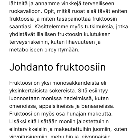
lähteitä ja annamme vinkkejä terveelliseen
ruokavalioon. Opit, mitkä ruoat sisältävät eniten
fruktoosia ja miten tasapainottaa fruktoosin
saantiasi. Käsittelemme myös tutkimuksia, jotka
yhdistävät liiallisen fruktoosin kulutuksen
terveysriskeihin, kuten lihavuuteen ja
metaboliseen oireyhtymään.
Johdanto fruktoosiin
Fruktoosi on yksi monosakkarideista eli
yksinkertaisista sokereista. Sitä esiintyy
luonnostaan monissa hedelmissä, kuten
omenoissa, appelsiineissa ja banaaneissa.
Fruktoosi on myös osa hunajan makeutta.
Lisäksi sitä lisätään moniin jalostettuihin
elintarvikkeisiin ja makeutettuihin juomiin, kuten
virvoitusjuomiin, mehuihin ja leivonnaisiin.