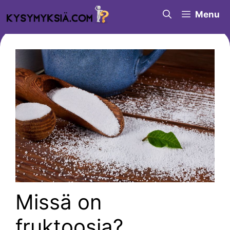
Siirry
Menu
sisältöön
Missä on
fruktoosia?