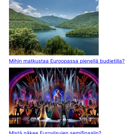
Mihin matkustaa Euroopassa pienellä budjetilla?
Mistä näkee Euroviisujen semifinaalin?