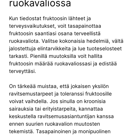
ruokavaliossa
Kun tiedostat fruktoosin lähteet ja
terveysvaikutukset, voit tasapainottaa
fruktoosin saantiasi osana terveellistä
ruokavaliota. Valitse kokonaisia hedelmiä, vältä
jalostettuja elintarvikkeita ja lue tuoteselosteet
tarkasti. Pienillä muutoksilla voit hallita
fruktoosin määrää ruokavaliossasi ja edistää
terveyttäsi.
On tärkeää muistaa, että jokaisen yksilön
ravitsemustarpeet ja toleranssi fruktoosille
voivat vaihdella. Jos sinulla on kroonisia
sairauksia tai erityistarpeita, kannattaa
keskustella ravitsemusasiantuntijan kanssa
ennen suurien ruokavalion muutosten
tekemistä. Tasapainoinen ja monipuolinen