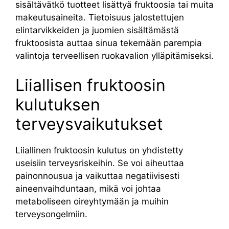
sisältävätkö tuotteet lisättyä fruktoosia tai muita
makeutusaineita. Tietoisuus jalostettujen
elintarvikkeiden ja juomien sisältämästä
fruktoosista auttaa sinua tekemään parempia
valintoja terveellisen ruokavalion ylläpitämiseksi.
Liiallisen fruktoosin
kulutuksen
terveysvaikutukset
Liiallinen fruktoosin kulutus on yhdistetty
useisiin terveysriskeihin. Se voi aiheuttaa
painonnousua ja vaikuttaa negatiivisesti
aineenvaihduntaan, mikä voi johtaa
metaboliseen oireyhtymään ja muihin
terveysongelmiin.