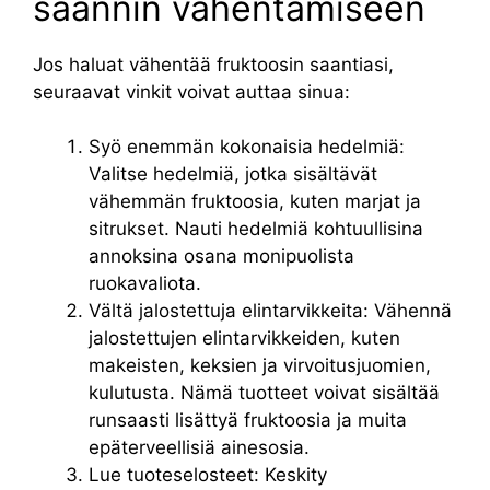
saannin vähentämiseen
Jos haluat vähentää fruktoosin saantiasi,
seuraavat vinkit voivat auttaa sinua:
Syö enemmän kokonaisia hedelmiä:
Valitse hedelmiä, jotka sisältävät
vähemmän fruktoosia, kuten marjat ja
sitrukset. Nauti hedelmiä kohtuullisina
annoksina osana monipuolista
ruokavaliota.
Vältä jalostettuja elintarvikkeita: Vähennä
jalostettujen elintarvikkeiden, kuten
makeisten, keksien ja virvoitusjuomien,
kulutusta. Nämä tuotteet voivat sisältää
runsaasti lisättyä fruktoosia ja muita
epäterveellisiä ainesosia.
Lue tuoteselosteet: Keskity