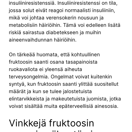
insuliiniresistenssiä. Insuliiniresistenssi on tila,
jossa solut eivät reagoi normaalisti insuliiniin,
mikä voi johtaa verensokerin nousuun ja
metabolisiin häiriöihin. Tämä voi edelleen lisätä
riskiä sairastua diabetekseen ja muihin
aineenvaihdunnan häiriöihin.
On tärkeää huomata, että kohtuullinen
fruktoosin saanti osana tasapainoista
ruokavaliota ei yleensä aiheuta
terveysongelmia. Ongelmat voivat kuitenkin
syntyä, kun fruktoosin saanti ylittää suositellut
määrät ja kun se tulee jalostetuista
elintarvikkeista ja makeutetuista juomista, jotka
voivat sisältää muita epäterveellisiä ainesosia.
Vinkkejä fruktoosin