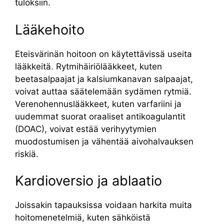
tuloksiin.
Lääkehoito
Eteisvärinän hoitoon on käytettävissä useita
lääkkeitä. Rytmihäiriölääkkeet, kuten
beetasalpaajat ja kalsiumkanavan salpaajat,
voivat auttaa säätelemään sydämen rytmiä.
Verenohennuslääkkeet, kuten varfariini ja
uudemmat suorat oraaliset antikoagulantit
(DOAC), voivat estää verihyytymien
muodostumisen ja vähentää aivohalvauksen
riskiä.
Kardioversio ja ablaatio
Joissakin tapauksissa voidaan harkita muita
hoitomenetelmiä, kuten sähköistä