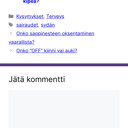
kipeä?
Kategoriat
Kysymykset
,
Terveys
Avainsanat
sairaudet
,
sydän
Onko sappinesteen oksentaminen
vaarallista?
Onko ”OFF” kiinni vai auki?
Jätä kommentti
Kommentti