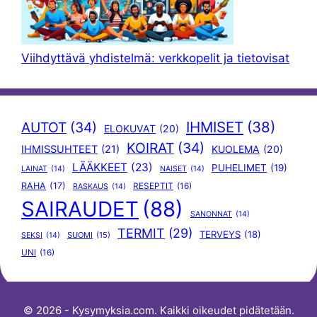
Viihdyttävä yhdistelmä: verkkopelit ja tietovisat
IHMISET
(38)
AUTOT
(34)
ELOKUVAT
(20)
KOIRAT
(34)
IHMISSUHTEET
(21)
KUOLEMA
(20)
LÄÄKKEET
(23)
PUHELIMET
(19)
LAINAT
(14)
NAISET
(14)
RAHA
(17)
RESEPTIT
(16)
RASKAUS
(14)
SAIRAUDET
(88)
SANONNAT
(14)
TERMIT
(29)
TERVEYS
(18)
SUOMI
(15)
SEKSI
(14)
UNI
(16)
© 2026 - Kysymyksia.com. Kaikki oikeudet pidätetään.