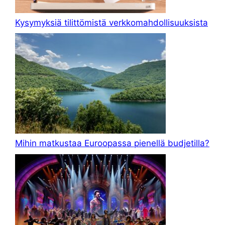
Kysymyksiä tilittömistä verkkomahdollisuuksista
Mihin matkustaa Euroopassa pienellä budjetilla?