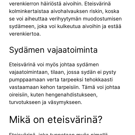
verenkierron häiriöstä aivoihin. Eteisvärinä
kolminkertaistaa aivohalvauksen riskin, koska
se voi aiheuttaa verihyytymän muodostumisen
sydämeen, joka voi kulkeutua aivoihin ja estää
verenkiertoa.
Sydämen vajaatoiminta
Eteisvärinä voi myös johtaa sydämen
vajaatoimintaan, tilaan, jossa sydän ei pysty
pumppaamaan verta tarpeeksi tehokkaasti
vastaamaan kehon tarpeisiin. Tämä voi johtaa
oireisiin, kuten hengenahdistukseen,
turvotukseen ja väsymykseen.
Mikä on eteisvärinä?
Eteisvärinä, joka tunnetaan myös nimellä