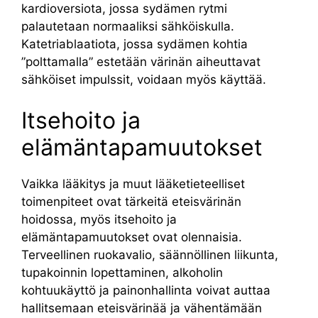
kardioversiota, jossa sydämen rytmi
palautetaan normaaliksi sähköiskulla.
Katetriablaatiota, jossa sydämen kohtia
”polttamalla” estetään värinän aiheuttavat
sähköiset impulssit, voidaan myös käyttää.
Itsehoito ja
elämäntapamuutokset
Vaikka lääkitys ja muut lääketieteelliset
toimenpiteet ovat tärkeitä eteisvärinän
hoidossa, myös itsehoito ja
elämäntapamuutokset ovat olennaisia.
Terveellinen ruokavalio, säännöllinen liikunta,
tupakoinnin lopettaminen, alkoholin
kohtuukäyttö ja painonhallinta voivat auttaa
hallitsemaan eteisvärinää ja vähentämään