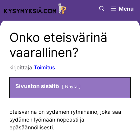
Siirry
Menu
sisältöön
Onko eteisvärinä
vaarallinen?
kirjoittaja
Toimitus
Sivuston sisältö
Näytä
Eteisvärinä on sydämen rytmihäiriö, joka saa
sydämen lyömään nopeasti ja
epäsäännöllisesti.