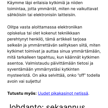
Käymme läpi erilaisia kytkimiä ja niiden
toimintaa, jotta ymmärrät, miten ne vaikuttavat
sähköisiin tai elektronisiin laitteisiin.
Olitpa vasta aloittamassa elektroniikan
opiskelua tai olet kokenut tekniikkaan
perehtynyt henkilö, tämä artikkeli tarjoaa
selkeän ja ymmärrettävän selityksen siitä, miten
kytkimet toimivat ja auttaa sinua ymmärtämään,
mitä tarkalleen tapahtuu, kun käännät kytkimen
asentoa. Valmistaudu päivittämään tietosi ja
syventämään ymmärrystäsi kytkinten
mysteeristä. On aika selvittää, onko ”off” todella
avoin vai suljettu!
Tutustu myös:
Uudet pikakasinot netissä
.
Johdanto: sekaannus