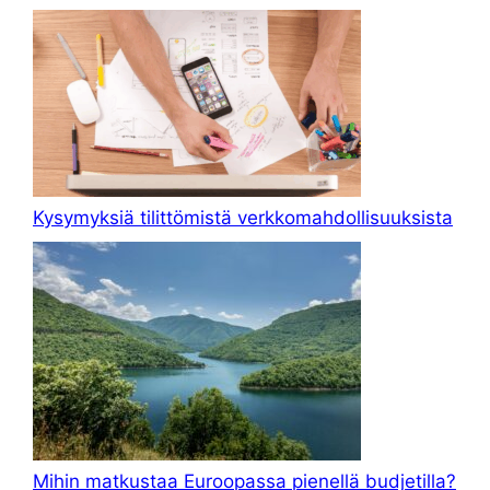
Kysymyksiä tilittömistä verkkomahdollisuuksista
Mihin matkustaa Euroopassa pienellä budjetilla?