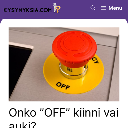
Siirry
Menu
sisältöön
Onko ”OFF” kiinni vai
auki?