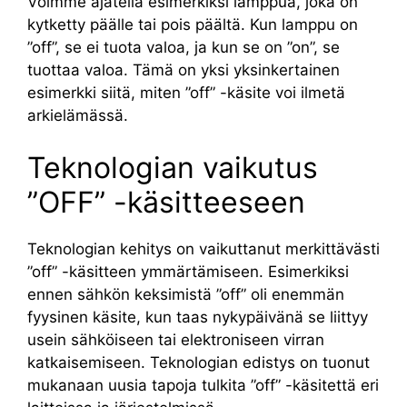
Voimme ajatella esimerkiksi lamppua, joka on
kytketty päälle tai pois päältä. Kun lamppu on
”off”, se ei tuota valoa, ja kun se on ”on”, se
tuottaa valoa. Tämä on yksi yksinkertainen
esimerkki siitä, miten ”off” -käsite voi ilmetä
arkielämässä.
Teknologian vaikutus
”OFF” -käsitteeseen
Teknologian kehitys on vaikuttanut merkittävästi
”off” -käsitteen ymmärtämiseen. Esimerkiksi
ennen sähkön keksimistä ”off” oli enemmän
fyysinen käsite, kun taas nykypäivänä se liittyy
usein sähköiseen tai elektroniseen virran
katkaisemiseen. Teknologian edistys on tuonut
mukanaan uusia tapoja tulkita ”off” -käsitettä eri