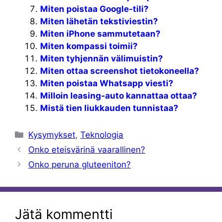
Miten poistaa Google-tili?
Miten lähetän tekstiviestin?
Miten iPhone sammutetaan?
Miten kompassi toimii?
Miten tyhjennän välimuistin?
Miten ottaa screenshot tietokoneella?
Miten poistaa Whatsapp viesti?
Milloin leasing-auto kannattaa ottaa?
Mistä tien liukkauden tunnistaa?
Kategoriat
Kysymykset
,
Teknologia
Onko eteisvärinä vaarallinen?
Onko peruna gluteeniton?
Jätä kommentti