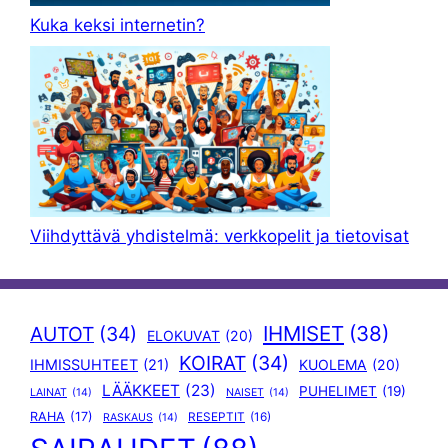
Kuka keksi internetin?
Viihdyttävä yhdistelmä: verkkopelit ja tietovisat
IHMISET
(38)
AUTOT
(34)
ELOKUVAT
(20)
KOIRAT
(34)
IHMISSUHTEET
(21)
KUOLEMA
(20)
LÄÄKKEET
(23)
PUHELIMET
(19)
LAINAT
(14)
NAISET
(14)
RAHA
(17)
RESEPTIT
(16)
RASKAUS
(14)