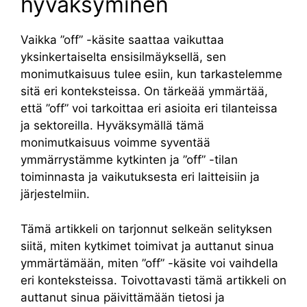
hyväksyminen
Vaikka ”off” -käsite saattaa vaikuttaa
yksinkertaiselta ensisilmäyksellä, sen
monimutkaisuus tulee esiin, kun tarkastelemme
sitä eri konteksteissa. On tärkeää ymmärtää,
että ”off” voi tarkoittaa eri asioita eri tilanteissa
ja sektoreilla. Hyväksymällä tämä
monimutkaisuus voimme syventää
ymmärrystämme kytkinten ja ”off” -tilan
toiminnasta ja vaikutuksesta eri laitteisiin ja
järjestelmiin.
Tämä artikkeli on tarjonnut selkeän selityksen
siitä, miten kytkimet toimivat ja auttanut sinua
ymmärtämään, miten ”off” -käsite voi vaihdella
eri konteksteissa. Toivottavasti tämä artikkeli on
auttanut sinua päivittämään tietosi ja