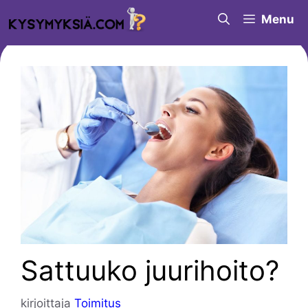
Siirry
Menu
sisältöön
Sattuuko juurihoito?
kirjoittaja
Toimitus