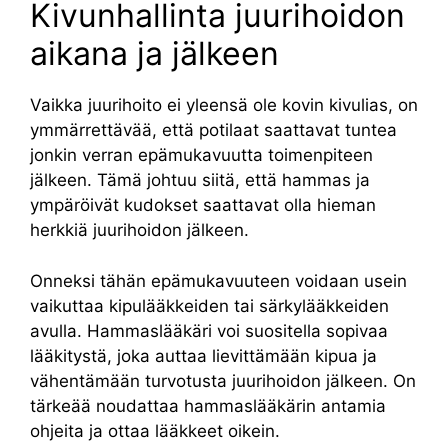
Kivunhallinta juurihoidon
aikana ja jälkeen
Vaikka juurihoito ei yleensä ole kovin kivulias, on
ymmärrettävää, että potilaat saattavat tuntea
jonkin verran epämukavuutta toimenpiteen
jälkeen. Tämä johtuu siitä, että hammas ja
ympäröivät kudokset saattavat olla hieman
herkkiä juurihoidon jälkeen.
Onneksi tähän epämukavuuteen voidaan usein
vaikuttaa kipulääkkeiden tai särkylääkkeiden
avulla. Hammaslääkäri voi suositella sopivaa
lääkitystä, joka auttaa lievittämään kipua ja
vähentämään turvotusta juurihoidon jälkeen. On
tärkeää noudattaa hammaslääkärin antamia
ohjeita ja ottaa lääkkeet oikein.