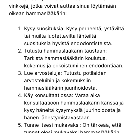
vinkkejä, jotka voivat auttaa sinua löytämään
oikean hammaslääkärin:
Kysy suosituksia: Kysy perheeltä, ystäviltä
tai muilta luotettavilta lähteiltä
suosituksia hyvistä endodontisteista.
Tutustu hammaslääkärin taustaan:
Tarkista hammaslääkärin koulutus,
kokemus ja erikoistuminen endodontiaan.
Lue arvosteluja: Tutustu potilaiden
arvosteluihin ja kokemuksiin
hammaslääkärin juurihoidosta.
Käy konsultaatiossa: Varaa aika
konsultaatioon hammaslääkärin kanssa ja
kysy häneltä kysymyksiä juurihoidosta ja
hänen lähestymistavastaan.
Tunne itsesi mukavaksi: On tärkeää, että
tunnet olosi mukavaksi hammaslääkärin