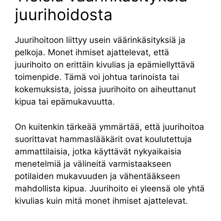
juurihoidosta
Juurihoitoon liittyy usein väärinkäsityksiä ja
pelkoja. Monet ihmiset ajattelevat, että
juurihoito on erittäin kivulias ja epämiellyttävä
toimenpide. Tämä voi johtua tarinoista tai
kokemuksista, joissa juurihoito on aiheuttanut
kipua tai epämukavuutta.
On kuitenkin tärkeää ymmärtää, että juurihoitoa
suorittavat hammaslääkärit ovat koulutettuja
ammattilaisia, jotka käyttävät nykyaikaisia
menetelmiä ja välineitä varmistaakseen
potilaiden mukavuuden ja vähentääkseen
mahdollista kipua. Juurihoito ei yleensä ole yhtä
kivulias kuin mitä monet ihmiset ajattelevat.