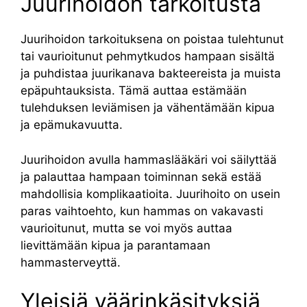
Juurihoidon tarkoitusta
Juurihoidon tarkoituksena on poistaa tulehtunut
tai vaurioitunut pehmytkudos hampaan sisältä
ja puhdistaa juurikanava bakteereista ja muista
epäpuhtauksista. Tämä auttaa estämään
tulehduksen leviämisen ja vähentämään kipua
ja epämukavuutta.
Juurihoidon avulla hammaslääkäri voi säilyttää
ja palauttaa hampaan toiminnan sekä estää
mahdollisia komplikaatioita. Juurihoito on usein
paras vaihtoehto, kun hammas on vakavasti
vaurioitunut, mutta se voi myös auttaa
lievittämään kipua ja parantamaan
hammasterveyttä.
Yleisiä väärinkäsityksiä