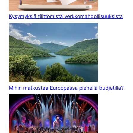
Kysymyksiä tilittömistä verkkomahdollisuuksista
Mihin matkustaa Euroopassa pienellä budjetilla?