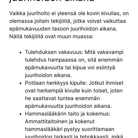
Vaikka juurihoito ei yleensä ole kovin kivulias, on
olemassa joitain tekijöitä, jotka voivat vaikuttaa
epämukavuuden tasoon juurihoidon aikana.
Näitä tekijöitä ovat muun muassa:
Tulehduksen vakavuus: Mitä vakavampi
tulehdus hampaassa on, sitä enemmän
epämukavuutta tai kipua voi esiintyä
juurihoidon aikana.
Potilaan herkkyys kipulle: Jotkut ihmiset
ovat herkempiä kivulle kuin toiset, joten
he saattavat tuntea enemmän
epämukavuutta juurihoidon aikana.
Hammaslääkärin taito ja kokemus:
Ammattitaitoinen ja kokenut
hammaslääkäri pystyy suorittamaan
juurihoidon tarkasti ja tehokkaasti, mikä