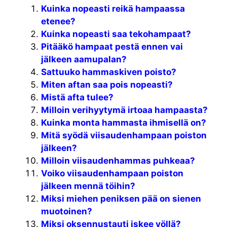
Kuinka nopeasti reikä hampaassa
etenee?
Kuinka nopeasti saa tekohampaat?
Pitääkö hampaat pestä ennen vai
jälkeen aamupalan?
Sattuuko hammaskiven poisto?
Miten aftan saa pois nopeasti?
Mistä afta tulee?
Milloin verihyytymä irtoaa hampaasta?
Kuinka monta hammasta ihmisellä on?
Mitä syödä viisaudenhampaan poiston
jälkeen?
Milloin viisaudenhammas puhkeaa?
Voiko viisaudenhampaan poiston
jälkeen mennä töihin?
Miksi miehen peniksen pää on sienen
muotoinen?
Miksi oksennustauti iskee yöllä?