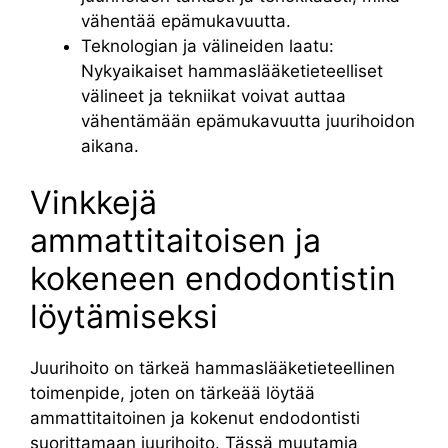
vähentää epämukavuutta.
Teknologian ja välineiden laatu:
Nykyaikaiset hammaslääketieteelliset
välineet ja tekniikat voivat auttaa
vähentämään epämukavuutta juurihoidon
aikana.
Vinkkejä
ammattitaitoisen ja
kokeneen endodontistin
löytämiseksi
Juurihoito on tärkeä hammaslääketieteellinen
toimenpide, joten on tärkeää löytää
ammattitaitoinen ja kokenut endodontisti
suorittamaan juurihoito. Tässä muutamia