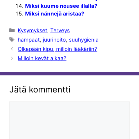
Miksi kuume nousee illalla?
Miksi nännejä aristaa?
Kategoriat
Kysymykset
,
Terveys
Avainsanat
hampaat
,
juurihoito
,
suuhygienia
Olkapään kipu, milloin lääkäriin?
Milloin kevät alkaa?
Jätä kommentti
Kommentti