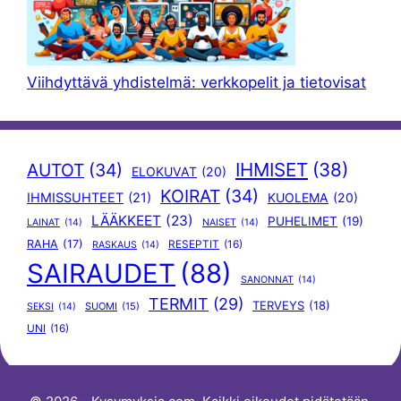
Viihdyttävä yhdistelmä: verkkopelit ja tietovisat
IHMISET
(38)
AUTOT
(34)
ELOKUVAT
(20)
KOIRAT
(34)
IHMISSUHTEET
(21)
KUOLEMA
(20)
LÄÄKKEET
(23)
PUHELIMET
(19)
LAINAT
(14)
NAISET
(14)
RAHA
(17)
RESEPTIT
(16)
RASKAUS
(14)
SAIRAUDET
(88)
SANONNAT
(14)
TERMIT
(29)
TERVEYS
(18)
SUOMI
(15)
SEKSI
(14)
UNI
(16)