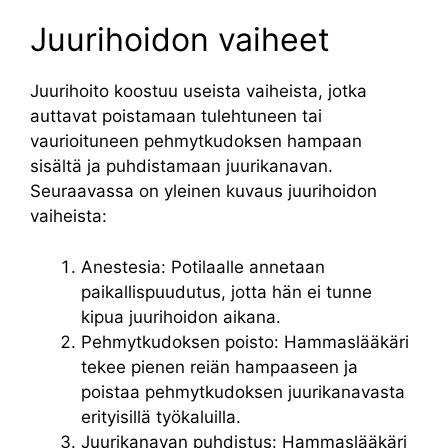
Juurihoidon vaiheet
Juurihoito koostuu useista vaiheista, jotka
auttavat poistamaan tulehtuneen tai
vaurioituneen pehmytkudoksen hampaan
sisältä ja puhdistamaan juurikanavan.
Seuraavassa on yleinen kuvaus juurihoidon
vaiheista:
Anestesia: Potilaalle annetaan
paikallispuudutus, jotta hän ei tunne
kipua juurihoidon aikana.
Pehmytkudoksen poisto: Hammaslääkäri
tekee pienen reiän hampaaseen ja
poistaa pehmytkudoksen juurikanavasta
erityisillä työkaluilla.
Juurikanavan puhdistus: Hammaslääkäri