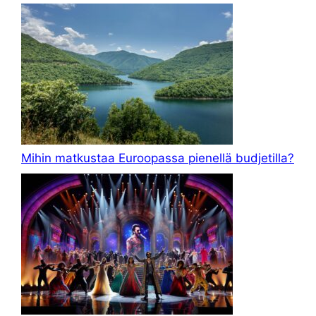
Mihin matkustaa Euroopassa pienellä budjetilla?