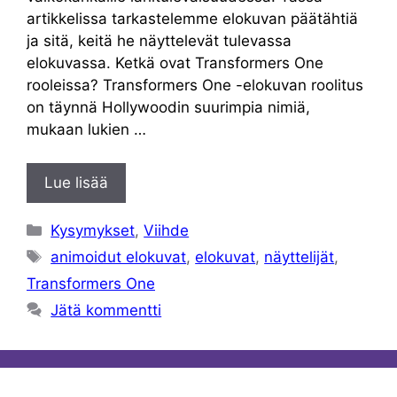
artikkelissa tarkastelemme elokuvan päätähtiä
ja sitä, keitä he näyttelevät tulevassa
elokuvassa. Ketkä ovat Transformers One
rooleissa? Transformers One -elokuvan roolitus
on täynnä Hollywoodin suurimpia nimiä,
mukaan lukien …
Lue lisää
Kategoriat
Kysymykset
,
Viihde
Avainsanat
animoidut elokuvat
,
elokuvat
,
näyttelijät
,
Transformers One
Jätä kommentti