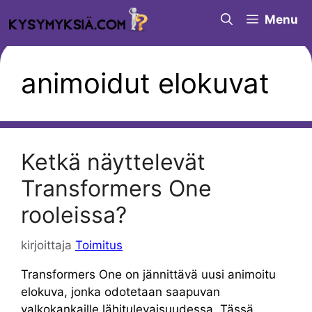
Siirry
Menu
sisältöön
animoidut elokuvat
Ketkä näyttelevät
Transformers One
rooleissa?
kirjoittaja
Toimitus
Transformers One on jännittävä uusi animoitu
elokuva, jonka odotetaan saapuvan
valkokankaille lähitulevaisuudessa. Tässä