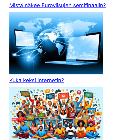
Mistä näkee Euroviisujen semifinaalin?
Kuka keksi internetin?