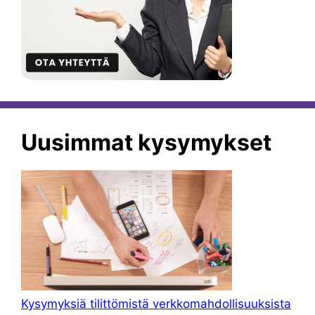
Uusimmat kysymykset
Kysymyksiä tilittömistä verkkomahdollisuuksista