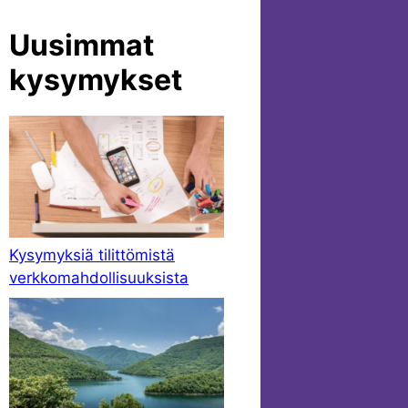
Uusimmat
kysymykset
Kysymyksiä tilittömistä
verkkomahdollisuuksista