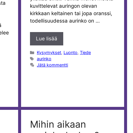
sta
kuvittelevat auringon olevan
kirkkaan keltainen tai jopa oranssi,
todellisuudessa aurinko on …
ä
elee
Lue lisää
Kategoriat
Kysymykset
,
Luonto
,
Tiede
Avainsanat
aurinko
Jätä kommentti
Mihin aikaan