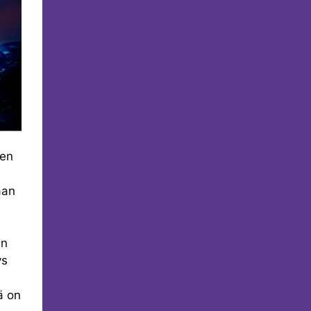
nen
Maan
en
ys
ä on