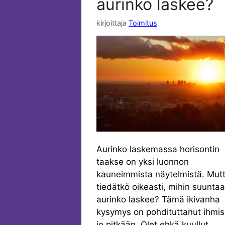
aurinko laskee?
kirjoittaja
Toimitus
Aurinko laskemassa horisontin
taakse on yksi luonnon
kauneimmista näytelmistä. Mut
tiedätkö oikeasti, mihin suunta
aurinko laskee? Tämä ikivanha
kysymys on pohdituttanut ihmis
jo pitkään. Olet ehkä kuullut