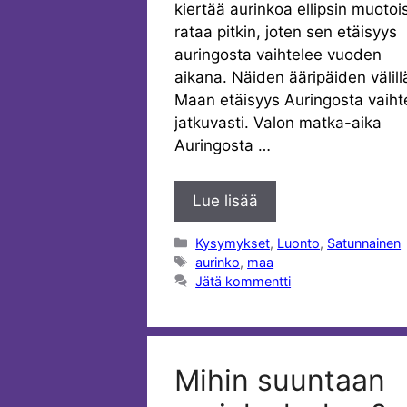
kiertää aurinkoa ellipsin muotoi
rataa pitkin, joten sen etäisyys
auringosta vaihtelee vuoden
aikana. Näiden ääripäiden välill
Maan etäisyys Auringosta vaiht
jatkuvasti. Valon matka-aika
Auringosta …
Lue lisää
Kategoriat
Kysymykset
,
Luonto
,
Satunnainen
Avainsanat
aurinko
,
maa
Jätä kommentti
Mihin suuntaan