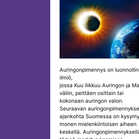
Auringonpimennys on luonnolli
ilmiö,
jossa Kuu liikkuu Auringon ja 
väliin, peittäen osittain tai
kokonaan auringon valon.
Seuraavan auringonpimennyks
ajankohta Suomessa on kysym
monen mielenkiintoisen aiheen
keskellä. Auringonpimennyksell