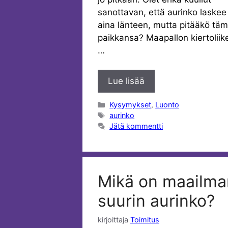
sanottavan, että aurinko laskee
aina länteen, mutta pitääkö tä
paikkansa? Maapallon kiertoliike
…
Lue lisää
Kategoriat
Kysymykset
,
Luonto
Avainsanat
aurinko
Jätä kommentti
Mikä on maailma
suurin aurinko?
kirjoittaja
Toimitus