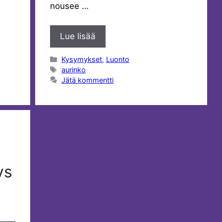
nousee …
Lue lisää
Kategoriat
Kysymykset
,
Luonto
Avainsanat
aurinko
Jätä kommentti
ys