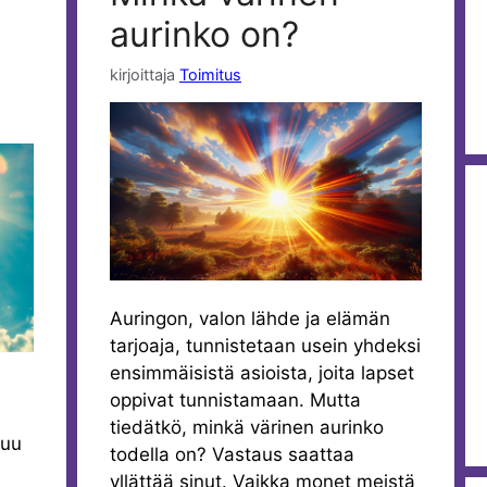
aurinko on?
kirjoittaja
Toimitus
Auringon, valon lähde ja elämän
tarjoaja, tunnistetaan usein yhdeksi
ensimmäisistä asioista, joita lapset
oppivat tunnistamaan. Mutta
tiedätkö, minkä värinen aurinko
tuu
todella on? Vastaus saattaa
yllättää sinut. Vaikka monet meistä