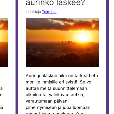
aurinko laskee?
kirjoittaja
Toimitus
Auringonlaskun aika on tärkeä tieto
monille ihmisille eri syistä. Se voi
ta
auttaa meitä suunnittelemaan
an
ulkoilua tai valokuvausretkiä,
varautumaan päivän
iä
pimentymiseen ja jopa luomaan
romanttisen tunnelman. Kun