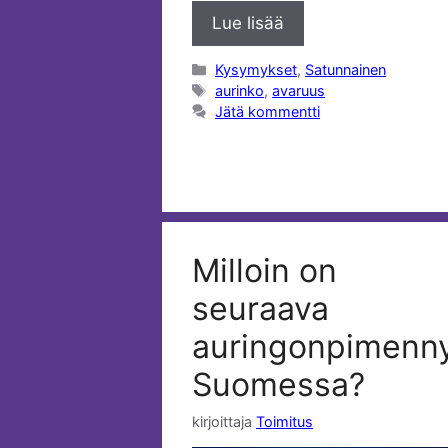
Lue lisää
Kategoriat
Kysymykset
,
Satunnainen
Avainsanat
aurinko
,
avaruus
Jätä kommentti
Milloin on
seuraava
auringonpimenn
Suomessa?
kirjoittaja
Toimitus