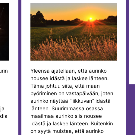
urin
Yleensä ajatellaan, että aurinko
nousee idästä ja laskee länteen.
Tämä johtuu siitä, että maan
pyöriminen on vastapäivään, joten
aurinko näyttää ”liikkuvan” idästä
ja
länteen. Suurimmassa osassa
rdia
maailmaa aurinko siis nousee
idästä ja laskee länteen. Kuitenkin
on syytä muistaa, että aurinko