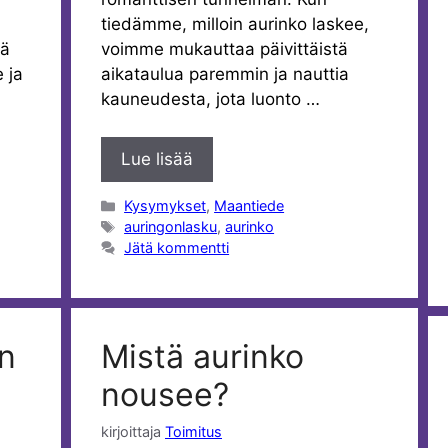
tiedämme, milloin aurinko laskee,
mä
voimme mukauttaa päivittäistä
 ja
aikataulua paremmin ja nauttia
kauneudesta, jota luonto …
Lue lisää
Kategoriat
Kysymykset
,
Maantiede
Avainsanat
auringonlasku
,
aurinko
Jätä kommentti
n
Mistä aurinko
nousee?
kirjoittaja
Toimitus