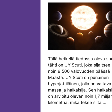
Tällä hetkellä tiedossa oleva su
tähti on UY Scuti, joka sijaitsee
noin 9 500 valovuoden päässä
Maasta. UY Scuti on punainen
hyperjättiläinen, jolla on valtava
massa ja halkaisija. Sen halkaisi
on arvioitu olevan noin 1,7 milja
kilometriä, mikä tekee siitä …