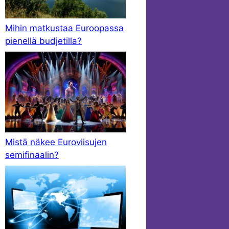
Mihin matkustaa Euroopassa
pienellä budjetilla?
Mistä näkee Euroviisujen
semifinaalin?