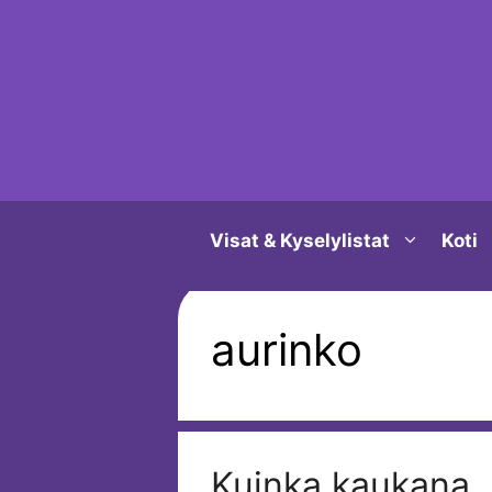
Siirry
sisältöön
Visat & Kyselylistat
Koti
aurinko
Kuinka kaukana