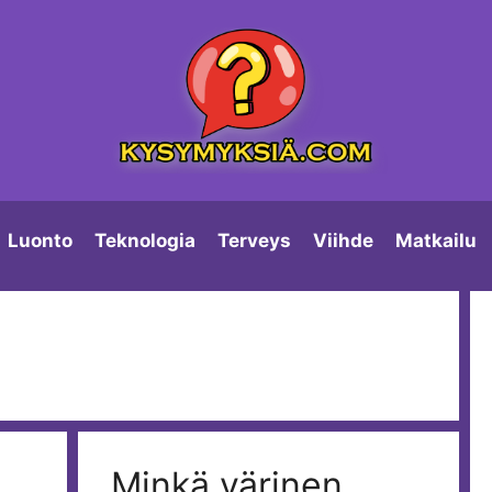
Luonto
Teknologia
Terveys
Viihde
Matkailu
Minkä värinen