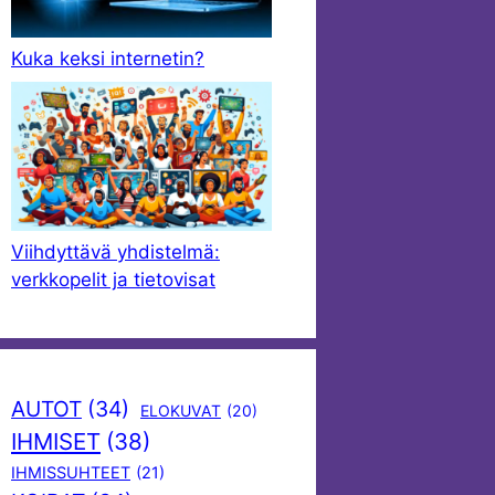
Kuka keksi internetin?
Viihdyttävä yhdistelmä:
verkkopelit ja tietovisat
AUTOT
(34)
ELOKUVAT
(20)
IHMISET
(38)
IHMISSUHTEET
(21)