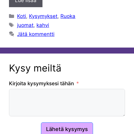
Lue lisää
Kategoriat
Koti
,
Kysymykset
,
Ruoka
Avainsanat
juomat
,
kahvi
Jätä kommentti
Kysy meiltä
Kirjoita kysymyksesi tähän
Lähetä kysymys