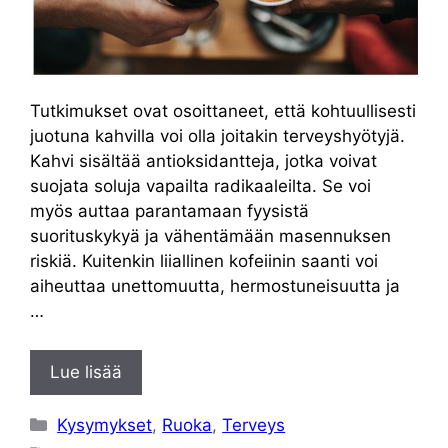
Tutkimukset ovat osoittaneet, että kohtuullisesti
juotuna kahvilla voi olla joitakin terveyshyötyjä.
Kahvi sisältää antioksidantteja, jotka voivat
suojata soluja vapailta radikaaleilta. Se voi
myös auttaa parantamaan fyysistä
suorituskykyä ja vähentämään masennuksen
riskiä. Kuitenkin liiallinen kofeiinin saanti voi
aiheuttaa unettomuutta, hermostuneisuutta ja
…
Lue lisää
Kategoriat
Kysymykset
,
Ruoka
,
Terveys