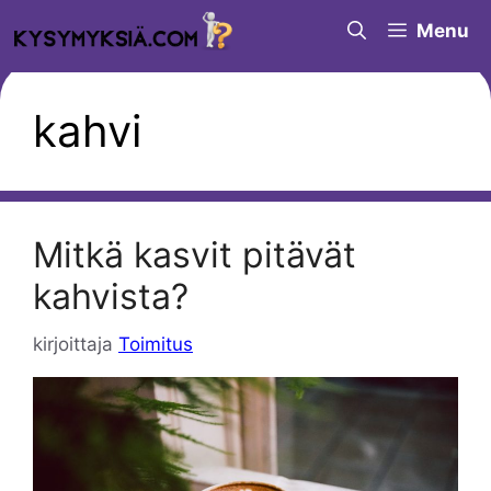
Siirry
Menu
sisältöön
kahvi
Mitkä kasvit pitävät
kahvista?
kirjoittaja
Toimitus