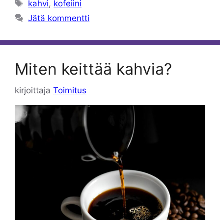
Avainsanat
kahvi
,
kofeiini
Jätä kommentti
Miten keittää kahvia?
kirjoittaja
Toimitus