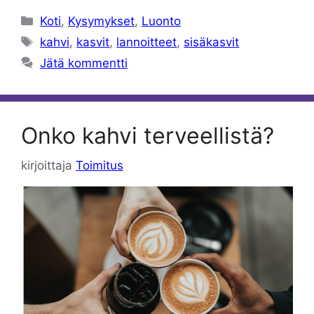
Kategoriat
Koti
,
Kysymykset
,
Luonto
Avainsanat
kahvi
,
kasvit
,
lannoitteet
,
sisäkasvit
Jätä kommentti
Onko kahvi terveellistä?
kirjoittaja
Toimitus