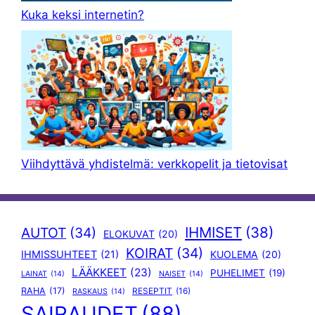
Kuka keksi internetin?
Viihdyttävä yhdistelmä: verkkopelit ja tietovisat
IHMISET
(38)
AUTOT
(34)
ELOKUVAT
(20)
KOIRAT
(34)
IHMISSUHTEET
(21)
KUOLEMA
(20)
LÄÄKKEET
(23)
PUHELIMET
(19)
LAINAT
(14)
NAISET
(14)
RAHA
(17)
RESEPTIT
(16)
RASKAUS
(14)
SAIRAUDET
(88)