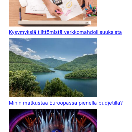
Kysymyksiä tilittömistä verkkomahdollisuuksista
Mihin matkustaa Euroopassa pienellä budjetilla?