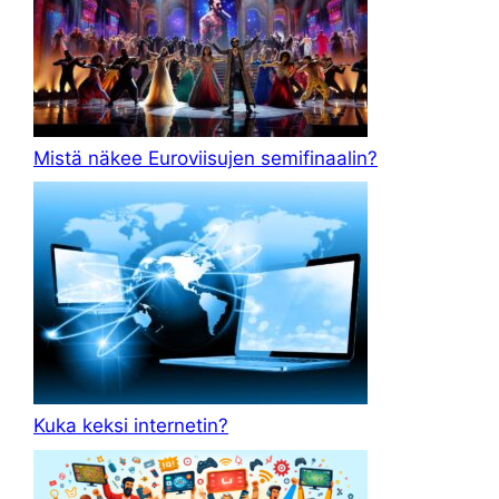
Mistä näkee Euroviisujen semifinaalin?
Kuka keksi internetin?