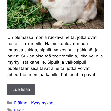
On olemassa monia ruoka-aineita, jotka ovat
haitallisia kaneille. Näihin kuuluvat muun
muassa suklaa, sipulit, valkosipuli, pähkinät ja
pavut. Suklaa sisältää teobromiinia, joka voi olla
myrkyllistä kaneille. Sipulit ja valkosipuli
puolestaan sisältävät aineita, jotka voivat
aiheuttaa anemiaa kanille. Pähkinät ja pavut …
Lue lisää
Kategoriat
Eläimet
,
Kysymykset
Avainsanat
kanit