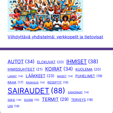
Viihdyttävä yhdistelmä: verkkopelit ja tietovisat
IHMISET
(38)
AUTOT
(34)
ELOKUVAT
(20)
KOIRAT
(34)
IHMISSUHTEET
(21)
KUOLEMA
(20)
LÄÄKKEET
(23)
PUHELIMET
(19)
LAINAT
(14)
NAISET
(14)
RAHA
(17)
RESEPTIT
(16)
RASKAUS
(14)
SAIRAUDET
(88)
SANONNAT
(14)
TERMIT
(29)
TERVEYS
(18)
SUOMI
(15)
SEKSI
(14)
UNI
(16)