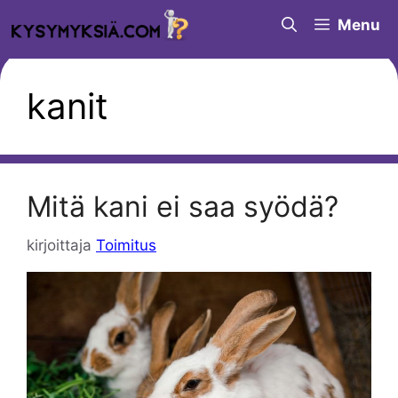
Siirry
Menu
sisältöön
kanit
Mitä kani ei saa syödä?
kirjoittaja
Toimitus