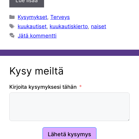
Lue lisää
Kategoriat
Kysymykset
,
Terveys
Avainsanat
kuukautiset
,
kuukautiskierto
,
naiset
Jätä kommentti
Kysy meiltä
Kirjoita kysymyksesi tähän
Lähetä kysymys