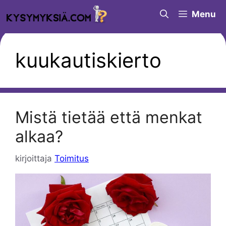
Siirry
Menu
sisältöön
kuukautiskierto
Mistä tietää että menkat
alkaa?
kirjoittaja
Toimitus