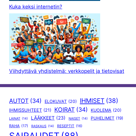
Kuka keksi internetin?
Viihdyttävä yhdistelmä: verkkopelit ja tietovisat
IHMISET
(38)
AUTOT
(34)
ELOKUVAT
(20)
KOIRAT
(34)
IHMISSUHTEET
(21)
KUOLEMA
(20)
LÄÄKKEET
(23)
PUHELIMET
(19)
LAINAT
(14)
NAISET
(14)
RAHA
(17)
RESEPTIT
(16)
RASKAUS
(14)
SAIRAUDET
(88)