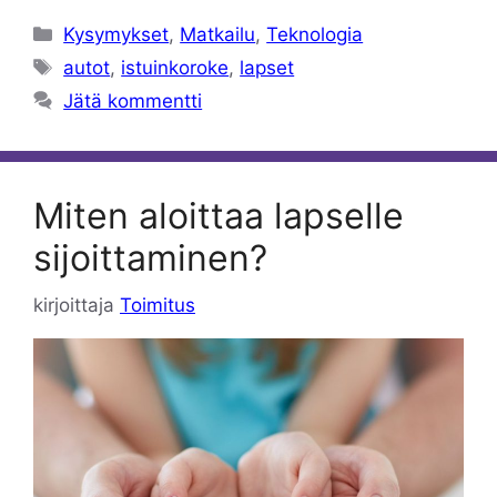
Kategoriat
Kysymykset
,
Matkailu
,
Teknologia
Avainsanat
autot
,
istuinkoroke
,
lapset
Jätä kommentti
Miten aloittaa lapselle
sijoittaminen?
kirjoittaja
Toimitus