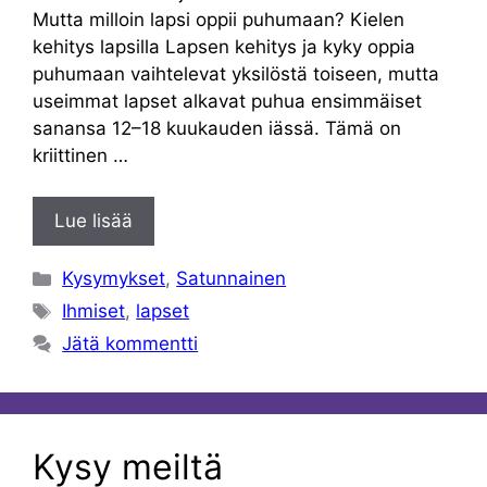
Mutta milloin lapsi oppii puhumaan? Kielen
kehitys lapsilla Lapsen kehitys ja kyky oppia
puhumaan vaihtelevat yksilöstä toiseen, mutta
useimmat lapset alkavat puhua ensimmäiset
sanansa 12–18 kuukauden iässä. Tämä on
kriittinen …
Lue lisää
Kategoriat
Kysymykset
,
Satunnainen
Avainsanat
Ihmiset
,
lapset
Jätä kommentti
Kysy meiltä