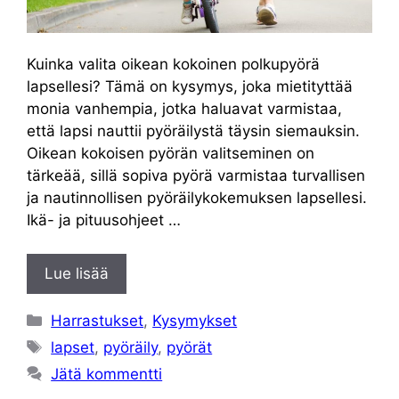
Kuinka valita oikean kokoinen polkupyörä
lapsellesi? Tämä on kysymys, joka mietityttää
monia vanhempia, jotka haluavat varmistaa,
että lapsi nauttii pyöräilystä täysin siemauksin.
Oikean kokoisen pyörän valitseminen on
tärkeää, sillä sopiva pyörä varmistaa turvallisen
ja nautinnollisen pyöräilykokemuksen lapsellesi.
Ikä- ja pituusohjeet …
Lue lisää
Kategoriat
Harrastukset
,
Kysymykset
Avainsanat
lapset
,
pyöräily
,
pyörät
Jätä kommentti