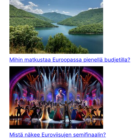
Mihin matkustaa Euroopassa pienellä budjetilla?
Mistä näkee Euroviisujen semifinaalin?