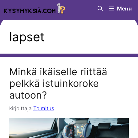
Siirry
Menu
sisältöön
lapset
Minkä ikäiselle riittää
pelkkä istuinkoroke
autoon?
kirjoittaja
Toimitus