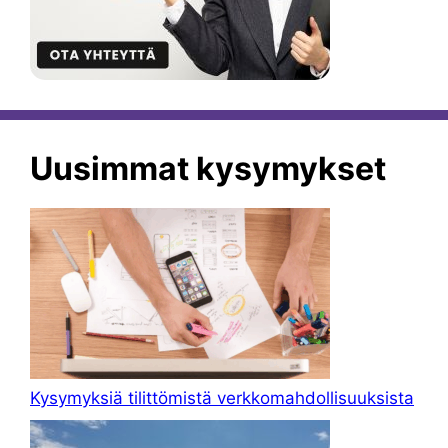
Uusimmat kysymykset
Kysymyksiä tilittömistä verkkomahdollisuuksista