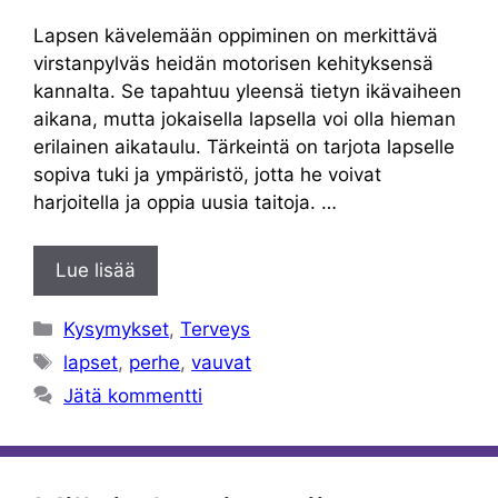
Lapsen kävelemään oppiminen on merkittävä
virstanpylväs heidän motorisen kehityksensä
kannalta. Se tapahtuu yleensä tietyn ikävaiheen
aikana, mutta jokaisella lapsella voi olla hieman
erilainen aikataulu. Tärkeintä on tarjota lapselle
sopiva tuki ja ympäristö, jotta he voivat
harjoitella ja oppia uusia taitoja. …
Lue lisää
Kategoriat
Kysymykset
,
Terveys
Avainsanat
lapset
,
perhe
,
vauvat
Jätä kommentti