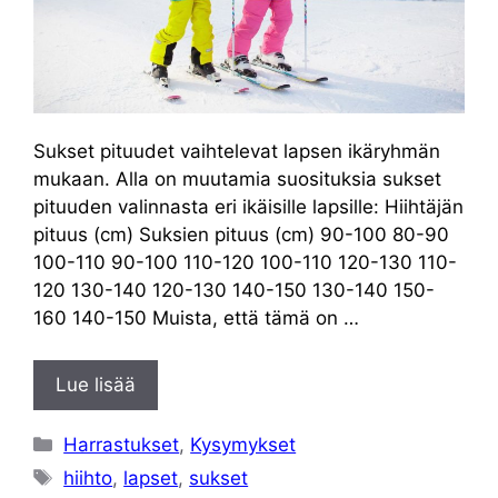
Sukset pituudet vaihtelevat lapsen ikäryhmän
mukaan. Alla on muutamia suosituksia sukset
pituuden valinnasta eri ikäisille lapsille: Hiihtäjän
pituus (cm) Suksien pituus (cm) 90-100 80-90
100-110 90-100 110-120 100-110 120-130 110-
120 130-140 120-130 140-150 130-140 150-
160 140-150 Muista, että tämä on …
Lue lisää
Kategoriat
Harrastukset
,
Kysymykset
Avainsanat
hiihto
,
lapset
,
sukset