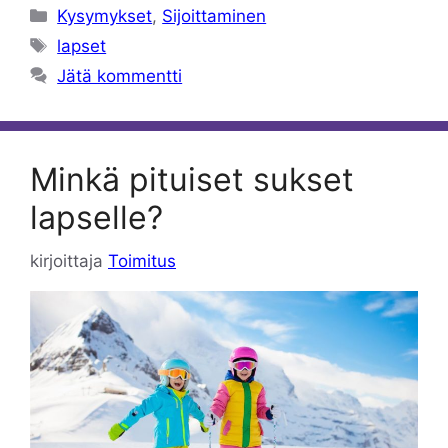
Kategoriat
Kysymykset
,
Sijoittaminen
Avainsanat
lapset
Jätä kommentti
Minkä pituiset sukset
lapselle?
kirjoittaja
Toimitus