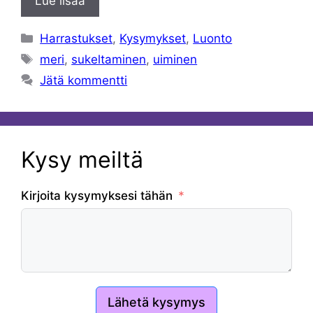
Lue lisää
Kategoriat
Harrastukset
,
Kysymykset
,
Luonto
Avainsanat
meri
,
sukeltaminen
,
uiminen
Jätä kommentti
Kysy meiltä
Kirjoita kysymyksesi tähän
Lähetä kysymys