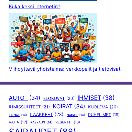
Kuka keksi internetin?
Viihdyttävä yhdistelmä: verkkopelit ja tietovisat
IHMISET
(38)
AUTOT
(34)
ELOKUVAT
(20)
KOIRAT
(34)
IHMISSUHTEET
(21)
KUOLEMA
(20)
LÄÄKKEET
(23)
PUHELIMET
(19)
LAINAT
(14)
NAISET
(14)
RAHA
(17)
RESEPTIT
(16)
RASKAUS
(14)
SAIRAUDET
(88)