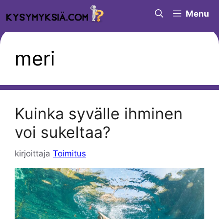
Siirry
Menu
sisältöön
meri
Kuinka syvälle ihminen
voi sukeltaa?
kirjoittaja
Toimitus