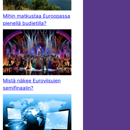
Mihin matkustaa Euroopassa
pienellä budjetilla?
Mistä näkee Euroviisujen
semifinaalin?