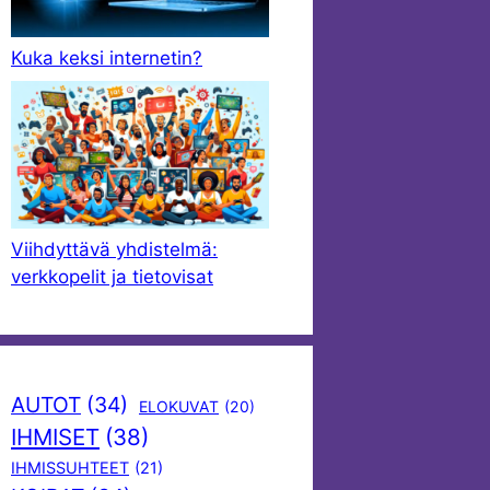
Kuka keksi internetin?
Viihdyttävä yhdistelmä:
verkkopelit ja tietovisat
AUTOT
(34)
ELOKUVAT
(20)
IHMISET
(38)
IHMISSUHTEET
(21)