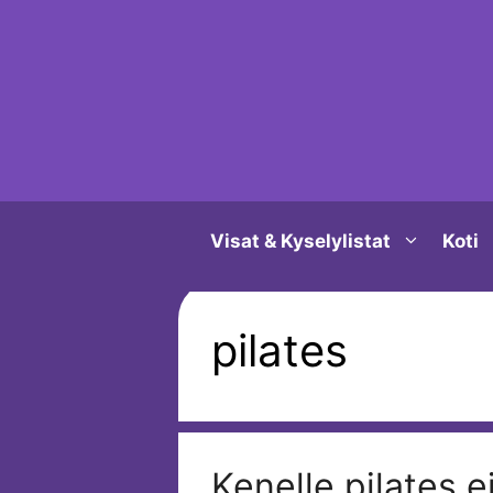
Siirry
sisältöön
Visat & Kyselylistat
Koti
pilates
Kenelle pilates e