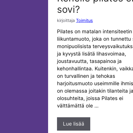
sovi?
kirjoittaja
Toimitus
Pilates on matalan intensiteetin
liikuntamuoto, joka on tunnettu
monipuolisista terveysvaikutuks
ja kyvystä lisätä lihasvoimaa,
joustavuutta, tasapainoa ja
kehonhallintaa. Kuitenkin, vaikk
on turvallinen ja tehokas
harjoitusmuoto useimmille ihmisi
on olemassa joitakin tilanteita j
olosuhteita, joissa Pilates ei
välttämättä ole …
Lue lisää