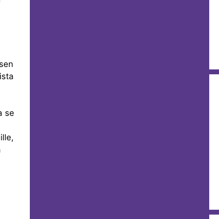
 sen
ista
a se
lle,
a