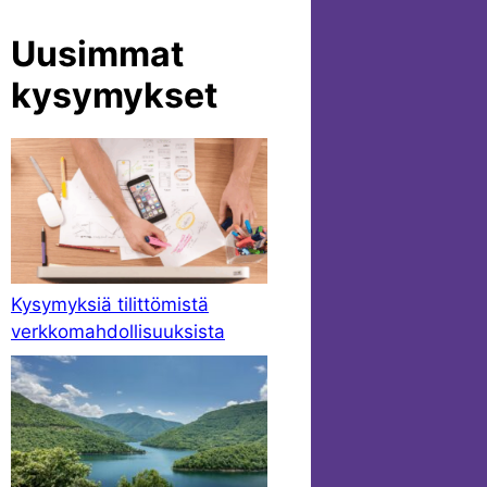
Uusimmat
kysymykset
Kysymyksiä tilittömistä
verkkomahdollisuuksista