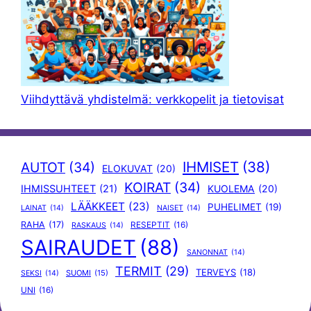
Viihdyttävä yhdistelmä: verkkopelit ja tietovisat
IHMISET
(38)
AUTOT
(34)
ELOKUVAT
(20)
KOIRAT
(34)
IHMISSUHTEET
(21)
KUOLEMA
(20)
LÄÄKKEET
(23)
PUHELIMET
(19)
LAINAT
(14)
NAISET
(14)
RAHA
(17)
RESEPTIT
(16)
RASKAUS
(14)
SAIRAUDET
(88)
SANONNAT
(14)
TERMIT
(29)
TERVEYS
(18)
SUOMI
(15)
SEKSI
(14)
UNI
(16)