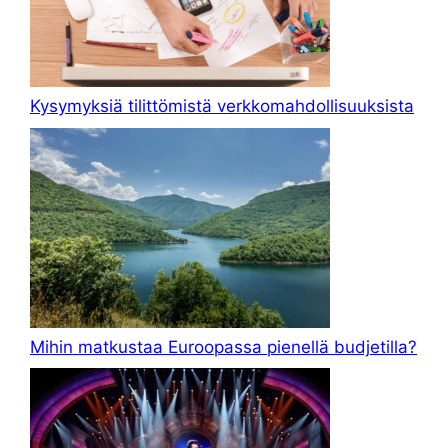
Kysymyksiä tilittömistä verkkomahdollisuuksista
Mihin matkustaa Euroopassa pienellä budjetilla?