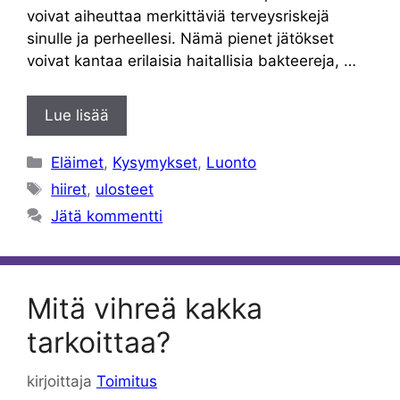
voivat aiheuttaa merkittäviä terveysriskejä
sinulle ja perheellesi. Nämä pienet jätökset
voivat kantaa erilaisia haitallisia bakteereja, …
Lue lisää
Kategoriat
Eläimet
,
Kysymykset
,
Luonto
Avainsanat
hiiret
,
ulosteet
Jätä kommentti
Mitä vihreä kakka
tarkoittaa?
kirjoittaja
Toimitus