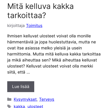
Mitä kelluva kakka
tarkoittaa?
kirjoittaja
Toimitus
Ihmisen kelluvat ulosteet voivat olla monille
hämmentäviä ja jopa huolestuttavia, mutta ne
ovat itse asiassa melko yleisiä ja usein
harmittomia. Mutta mitä kelluva kakka tarkoittaa
ja mikä aiheuttaa sen? Mikä aiheuttaa kelluvat
ulosteet? Kelluvat ulosteet voivat olla merkki
siitä, että …
Lue lisää
Kategoriat
Kysymykset
,
Terveys
Avainsanat
kakka
,
ulosteet