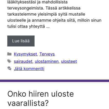
lääkityksestäsi ja mahdollisista
terveysongelmista. Tässä artikkelissa
tarkastelemme yleisimpiä syitä mustalle
ulosteelle ja annamme ohjeita siitä, milloin sinun
tulisi ottaa yhteyttä …
Lue lisää
Kategoriat
Kysymykset
,
Terveys
Avainsanat
sairaudet
,
ulostaminen
,
ulosteet
Jätä kommentti
Onko hiiren uloste
vaarallista?