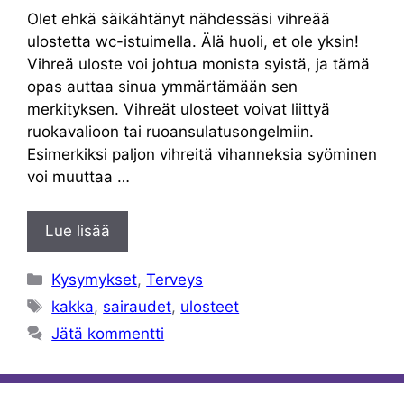
Olet ehkä säikähtänyt nähdessäsi vihreää
ulostetta wc-istuimella. Älä huoli, et ole yksin!
Vihreä uloste voi johtua monista syistä, ja tämä
opas auttaa sinua ymmärtämään sen
merkityksen. Vihreät ulosteet voivat liittyä
ruokavalioon tai ruoansulatusongelmiin.
Esimerkiksi paljon vihreitä vihanneksia syöminen
voi muuttaa …
Lue lisää
Kategoriat
Kysymykset
,
Terveys
Avainsanat
kakka
,
sairaudet
,
ulosteet
Jätä kommentti