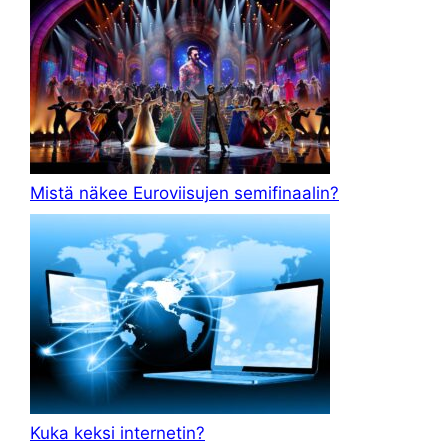
Mistä näkee Euroviisujen semifinaalin?
Kuka keksi internetin?