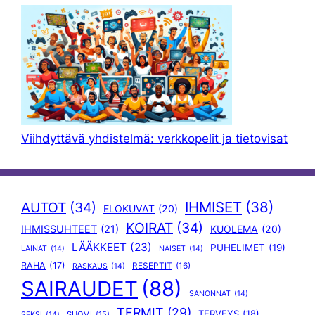
Viihdyttävä yhdistelmä: verkkopelit ja tietovisat
IHMISET
(38)
AUTOT
(34)
ELOKUVAT
(20)
KOIRAT
(34)
IHMISSUHTEET
(21)
KUOLEMA
(20)
LÄÄKKEET
(23)
PUHELIMET
(19)
LAINAT
(14)
NAISET
(14)
RAHA
(17)
RESEPTIT
(16)
RASKAUS
(14)
SAIRAUDET
(88)
SANONNAT
(14)
TERMIT
(29)
TERVEYS
(18)
SUOMI
(15)
SEKSI
(14)