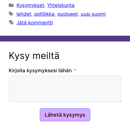
Kategoriat
Kysymykset
,
Yhteiskunta
Avainsanat
lehdet
,
politiikka
,
puolueet
,
uusi suomi
Jätä kommentti
Kysy meiltä
Kirjoita kysymyksesi tähän
Lähetä kysymys