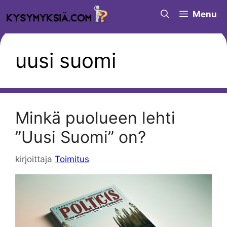
Siirry
Menu
sisältöön
uusi suomi
Minkä puolueen lehti
”Uusi Suomi” on?
kirjoittaja
Toimitus