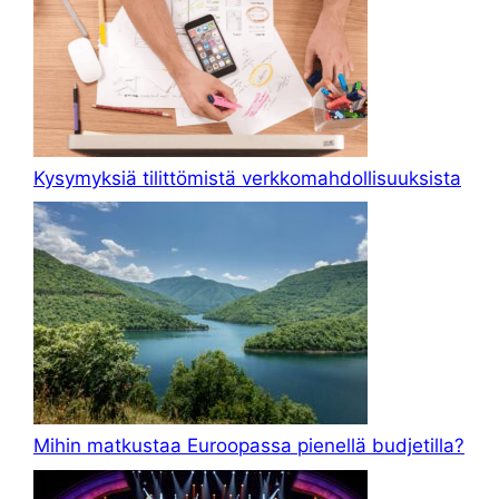
Kysymyksiä tilittömistä verkkomahdollisuuksista
Mihin matkustaa Euroopassa pienellä budjetilla?