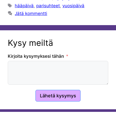
Avainsanat
hääpäivä
,
parisuhteet
,
vuosipäivä
Jätä kommentti
Kysy meiltä
Kirjoita kysymyksesi tähän
Lähetä kysymys