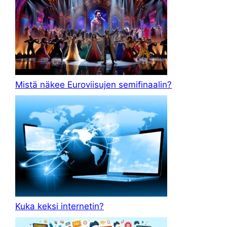
Mistä näkee Euroviisujen semifinaalin?
Kuka keksi internetin?