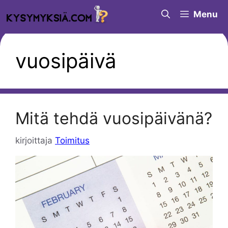
Siirry
Menu
sisältöön
vuosipäivä
Mitä tehdä vuosipäivänä?
kirjoittaja
Toimitus