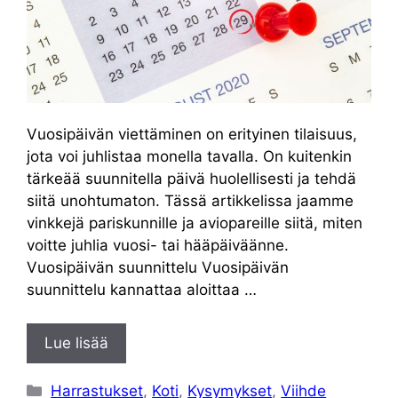
Vuosipäivän viettäminen on erityinen tilaisuus,
jota voi juhlistaa monella tavalla. On kuitenkin
tärkeää suunnitella päivä huolellisesti ja tehdä
siitä unohtumaton. Tässä artikkelissa jaamme
vinkkejä pariskunnille ja aviopareille siitä, miten
voitte juhlia vuosi- tai hääpäiväänne.
Vuosipäivän suunnittelu Vuosipäivän
suunnittelu kannattaa aloittaa …
Lue lisää
Kategoriat
Harrastukset
,
Koti
,
Kysymykset
,
Viihde