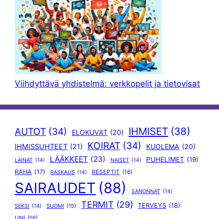
Viihdyttävä yhdistelmä: verkkopelit ja tietovisat
IHMISET
(38)
AUTOT
(34)
ELOKUVAT
(20)
KOIRAT
(34)
IHMISSUHTEET
(21)
KUOLEMA
(20)
LÄÄKKEET
(23)
PUHELIMET
(19)
LAINAT
(14)
NAISET
(14)
RAHA
(17)
RESEPTIT
(16)
RASKAUS
(14)
SAIRAUDET
(88)
SANONNAT
(14)
TERMIT
(29)
TERVEYS
(18)
SUOMI
(15)
SEKSI
(14)
UNI
(16)