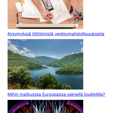
Kysymyksiä tilittömistä verkkomahdollisuuksista
Mihin matkustaa Euroopassa pienellä budjetilla?