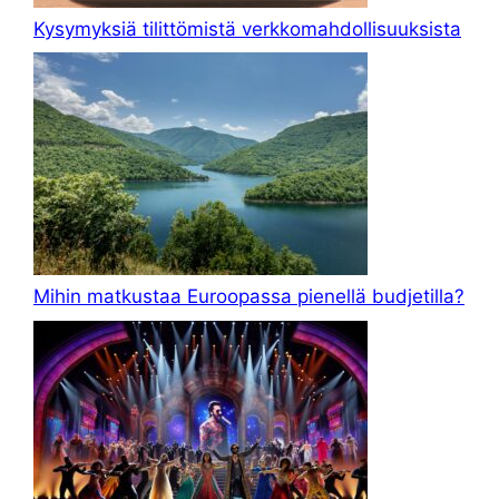
Kysymyksiä tilittömistä verkkomahdollisuuksista
Mihin matkustaa Euroopassa pienellä budjetilla?