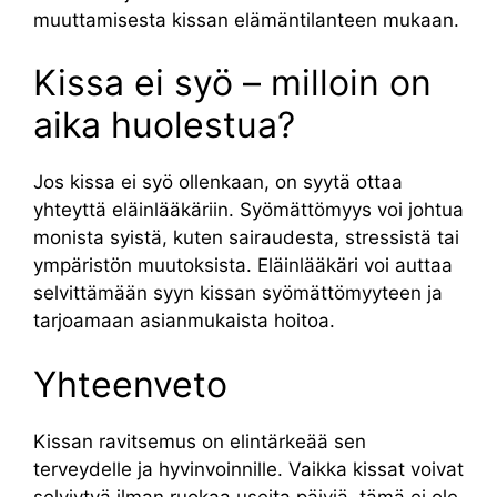
muuttamisesta kissan elämäntilanteen mukaan.
Kissa ei syö – milloin on
aika huolestua?
Jos kissa ei syö ollenkaan, on syytä ottaa
yhteyttä eläinlääkäriin. Syömättömyys voi johtua
monista syistä, kuten sairaudesta, stressistä tai
ympäristön muutoksista. Eläinlääkäri voi auttaa
selvittämään syyn kissan syömättömyyteen ja
tarjoamaan asianmukaista hoitoa.
Yhteenveto
Kissan ravitsemus on elintärkeää sen
terveydelle ja hyvinvoinnille. Vaikka kissat voivat
selviytyä ilman ruokaa useita päiviä, tämä ei ole