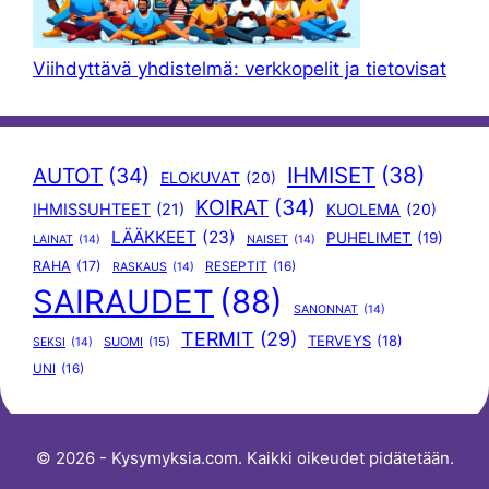
Viihdyttävä yhdistelmä: verkkopelit ja tietovisat
IHMISET
(38)
AUTOT
(34)
ELOKUVAT
(20)
KOIRAT
(34)
IHMISSUHTEET
(21)
KUOLEMA
(20)
LÄÄKKEET
(23)
PUHELIMET
(19)
LAINAT
(14)
NAISET
(14)
RAHA
(17)
RESEPTIT
(16)
RASKAUS
(14)
SAIRAUDET
(88)
SANONNAT
(14)
TERMIT
(29)
TERVEYS
(18)
SUOMI
(15)
SEKSI
(14)
UNI
(16)
© 2026 - Kysymyksia.com. Kaikki oikeudet pidätetään.