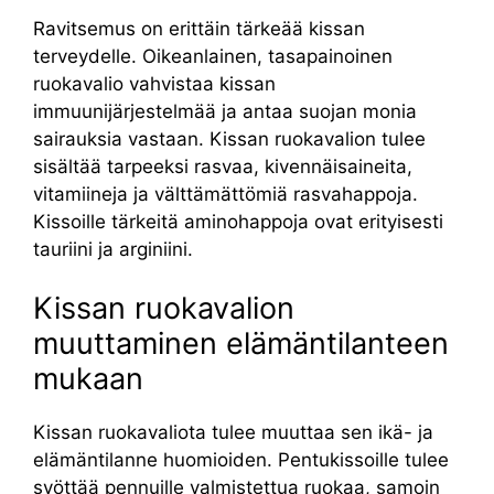
Ravitsemus on erittäin tärkeää kissan
terveydelle. Oikeanlainen, tasapainoinen
ruokavalio vahvistaa kissan
immuunijärjestelmää ja antaa suojan monia
sairauksia vastaan. Kissan ruokavalion tulee
sisältää tarpeeksi rasvaa, kivennäisaineita,
vitamiineja ja välttämättömiä rasvahappoja.
Kissoille tärkeitä aminohappoja ovat erityisesti
tauriini ja arginiini.
Kissan ruokavalion
muuttaminen elämäntilanteen
mukaan
Kissan ruokavaliota tulee muuttaa sen ikä- ja
elämäntilanne huomioiden. Pentukissoille tulee
syöttää pennuille valmistettua ruokaa, samoin