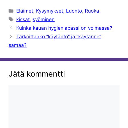
Kategoriat
Eläimet
,
Kysymykset
,
Luonto
,
Ruoka
Avainsanat
kissat
,
syöminen
Kuinka kauan hygieniapassi on voimassa?
Tarkoittaako ”käytäntö” ja ”käytänne”
samaa?
Jätä kommentti
Kommentti