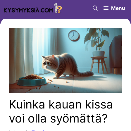
Siirry
Menu
sisältöön
Kuinka kauan kissa
voi olla syömättä?