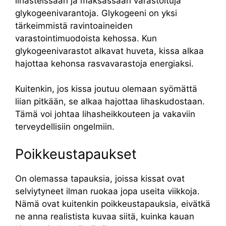
lihasteissaan ja maksassaan varastoituja
glykogeenivarantoja. Glykogeeni on yksi
tärkeimmistä ravintoaineiden
varastointimuodoista kehossa. Kun
glykogeenivarastot alkavat huveta, kissa alkaa
hajottaa kehonsa rasvavarastoja energiaksi.
Kuitenkin, jos kissa joutuu olemaan syömättä
liian pitkään, se alkaa hajottaa lihaskudostaan.
Tämä voi johtaa lihasheikkouteen ja vakaviin
terveydellisiin ongelmiin.
Poikkeustapaukset
On olemassa tapauksia, joissa kissat ovat
selviytyneet ilman ruokaa jopa useita viikkoja.
Nämä ovat kuitenkin poikkeustapauksia, eivätkä
ne anna realistista kuvaa siitä, kuinka kauan