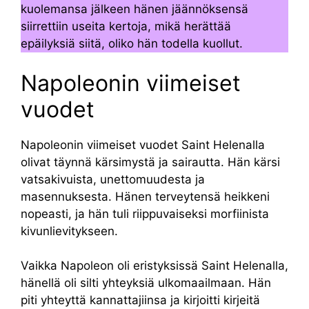
kuolemansa jälkeen hänen jäännöksensä
siirrettiin useita kertoja, mikä herättää
epäilyksiä siitä, oliko hän todella kuollut.
Napoleonin viimeiset
vuodet
Napoleonin viimeiset vuodet Saint Helenalla
olivat täynnä kärsimystä ja sairautta. Hän kärsi
vatsakivuista, unettomuudesta ja
masennuksesta. Hänen terveytensä heikkeni
nopeasti, ja hän tuli riippuvaiseksi morfiinista
kivunlievitykseen.
Vaikka Napoleon oli eristyksissä Saint Helenalla,
hänellä oli silti yhteyksiä ulkomaailmaan. Hän
piti yhteyttä kannattajiinsa ja kirjoitti kirjeitä