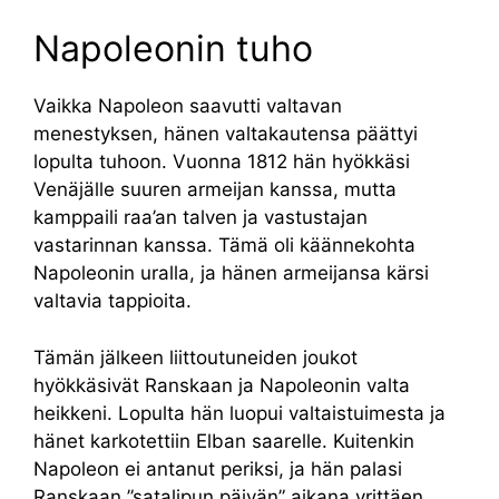
Napoleonin tuho
Vaikka Napoleon saavutti valtavan
menestyksen, hänen valtakautensa päättyi
lopulta tuhoon. Vuonna 1812 hän hyökkäsi
Venäjälle suuren armeijan kanssa, mutta
kamppaili raa’an talven ja vastustajan
vastarinnan kanssa. Tämä oli käännekohta
Napoleonin uralla, ja hänen armeijansa kärsi
valtavia tappioita.
Tämän jälkeen liittoutuneiden joukot
hyökkäsivät Ranskaan ja Napoleonin valta
heikkeni. Lopulta hän luopui valtaistuimesta ja
hänet karkotettiin Elban saarelle. Kuitenkin
Napoleon ei antanut periksi, ja hän palasi
Ranskaan ”satalipun päivän” aikana yrittäen