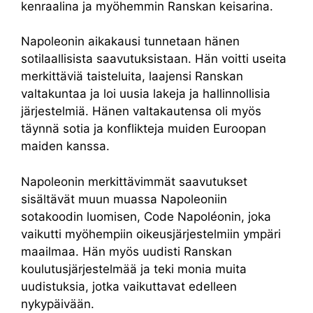
kenraalina ja myöhemmin Ranskan keisarina.
Napoleonin aikakausi tunnetaan hänen
sotilaallisista saavutuksistaan. Hän voitti useita
merkittäviä taisteluita, laajensi Ranskan
valtakuntaa ja loi uusia lakeja ja hallinnollisia
järjestelmiä. Hänen valtakautensa oli myös
täynnä sotia ja konflikteja muiden Euroopan
maiden kanssa.
Napoleonin merkittävimmät saavutukset
sisältävät muun muassa Napoleoniin
sotakoodin luomisen, Code Napoléonin, joka
vaikutti myöhempiin oikeusjärjestelmiin ympäri
maailmaa. Hän myös uudisti Ranskan
koulutusjärjestelmää ja teki monia muita
uudistuksia, jotka vaikuttavat edelleen
nykypäivään.