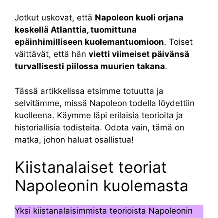
Jotkut uskovat, että
Napoleon kuoli orjana
keskellä Atlanttia, tuomittuna
epäinhimilliseen kuolemantuomioon
. Toiset
väittävät, että hän
vietti viimeiset päivänsä
turvallisesti piilossa muurien takana
.
Tässä artikkelissa etsimme totuutta ja
selvitämme, missä Napoleon todella löydettiin
kuolleena. Käymme läpi erilaisia teorioita ja
historiallisia todisteita. Odota vain, tämä on
matka, johon haluat osallistua!
Kiistanalaiset teoriat
Napoleonin kuolemasta
Yksi kiistanalaisimmista teorioista Napoleonin