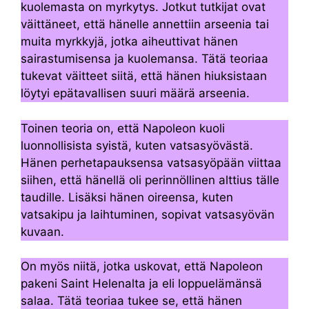
kuolemasta on myrkytys. Jotkut tutkijat ovat
väittäneet, että hänelle annettiin arseenia tai
muita myrkkyjä, jotka aiheuttivat hänen
sairastumisensa ja kuolemansa. Tätä teoriaa
tukevat väitteet siitä, että hänen hiuksistaan ​​
löytyi epätavallisen suuri määrä arseenia.
Toinen teoria on, että Napoleon kuoli
luonnollisista syistä, kuten vatsasyövästä.
Hänen perhetapauksensa vatsasyöpään viittaa
siihen, että hänellä oli perinnöllinen alttius tälle
taudille. Lisäksi hänen oireensa, kuten
vatsakipu ja laihtuminen, sopivat vatsasyövän
kuvaan.
On myös niitä, jotka uskovat, että Napoleon
pakeni Saint Helenalta ja eli loppuelämänsä
salaa. Tätä teoriaa tukee se, että hänen