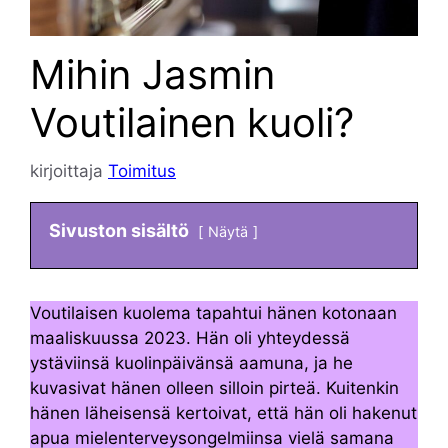
Mihin Jasmin
Voutilainen kuoli?
kirjoittaja
Toimitus
Sivuston sisältö
Näytä
Voutilaisen kuolema tapahtui hänen kotonaan
maaliskuussa 2023. Hän oli yhteydessä
ystäviinsä kuolinpäivänsä aamuna, ja he
kuvasivat hänen olleen silloin pirteä. Kuitenkin
hänen läheisensä kertoivat, että hän oli hakenut
apua mielenterveysongelmiinsa vielä samana