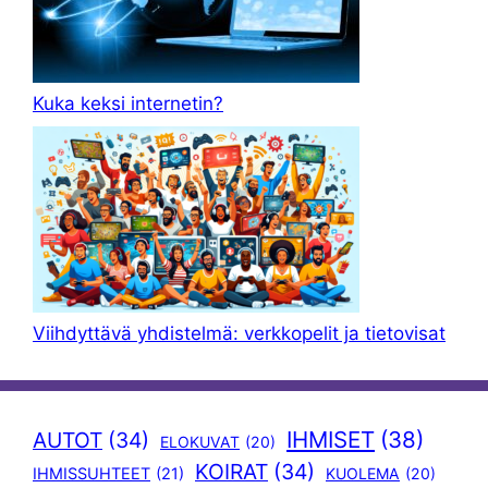
Kuka keksi internetin?
Viihdyttävä yhdistelmä: verkkopelit ja tietovisat
IHMISET
(38)
AUTOT
(34)
ELOKUVAT
(20)
KOIRAT
(34)
IHMISSUHTEET
(21)
KUOLEMA
(20)