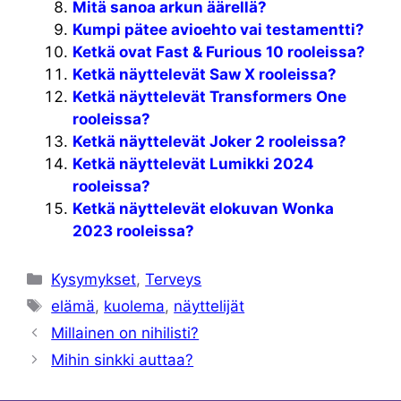
Mitä sanoa arkun äärellä?
Kumpi pätee avioehto vai testamentti?
Ketkä ovat Fast & Furious 10 rooleissa?
Ketkä näyttelevät Saw X rooleissa?
Ketkä näyttelevät Transformers One
rooleissa?
Ketkä näyttelevät Joker 2 rooleissa?
Ketkä näyttelevät Lumikki 2024
rooleissa?
Ketkä näyttelevät elokuvan Wonka
2023 rooleissa?
Kategoriat
Kysymykset
,
Terveys
Avainsanat
elämä
,
kuolema
,
näyttelijät
Millainen on nihilisti?
Mihin sinkki auttaa?