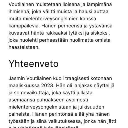
Voutilainen muistetaan iloisena ja lämpimänä
ihmisenä, joka välitti muista ja halusi auttaa
muita mielenterveysongelmien kanssa
kamppailevia. Hänen perheensä ja ystävänsä
kuvaavat häntä rakkaaksi tytäksi ja siskoksi,
joka huolehti perheestään huolimatta omista
haasteistaan.
Yhteenveto
Jasmin Voutilainen kuoli traagisesti kotonaan
maaliskuussa 2023. Hän oli lahjakas näyttelijä
ja somevaikuttaja, joka käytti julkista
asemaansa puhuakseen avoimesti
mielenterveysongelmistaan ja julkisuuden
paineista. Hänen perintönsä elää yhä hänen
työssään ja siinä vaikutuksessa, jonka hän jätti