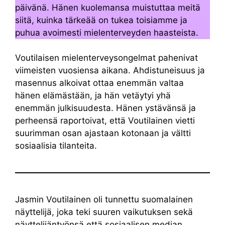
päivänä. Hänen kuolemansa muistuttaa meitä
siitä, kuinka tärkeää on tukea toisiamme ja
puhua avoimesti mielenterveyden haasteista.
Voutilaisen mielenterveysongelmat pahenivat
viimeisten vuosiensa aikana. Ahdistuneisuus ja
masennus alkoivat ottaa enemmän valtaa
hänen elämästään, ja hän vetäytyi yhä
enemmän julkisuudesta. Hänen ystävänsä ja
perheensä raportoivat, että Voutilainen vietti
suurimman osan ajastaan kotonaan ja vältti
sosiaalisia tilanteita.
Jasmin Voutilainen oli tunnettu suomalainen
näyttelijä, joka teki suuren vaikutuksen sekä
näyttelijäntyönsä että sosiaalisen median