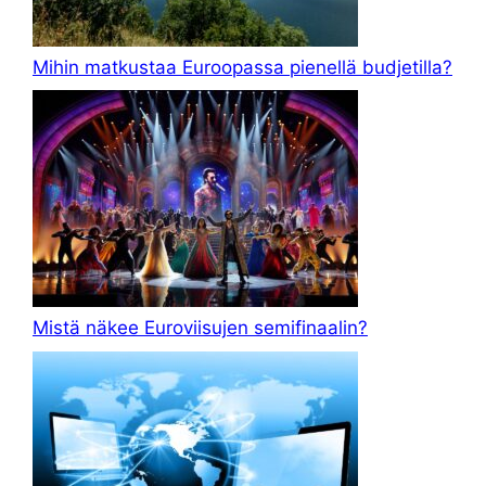
Mihin matkustaa Euroopassa pienellä budjetilla?
Mistä näkee Euroviisujen semifinaalin?