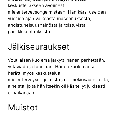
keskustellakseen avoimesti
mielenterveysongelmistaan. Hän kärsi useiden
vuosien ajan vaikeasta masennuksesta,
ahdistuneisuushäiriöstä ja toistuvista
paniikkikohtauksista.
Jälkiseuraukset
Voutilaisen kuolema järkytti hänen perhettään,
ystäviään ja fanejaan. Hänen kuolemansa
herätti myös keskustelua
mielenterveysongelmista ja somekiusaamisesta,
aiheista, joita hän itsekin oli käsitellyt julkisesti
elinaikanaan.
Muistot