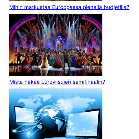
Mihin matkustaa Euroopassa pienellä budjetilla?
Mistä näkee Euroviisujen semifinaalin?