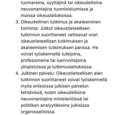
tuomareina, syyttäjinä tai oikeudellisina
neuvonantajina tuomioistuimissa ja
muissa oikeuslaitoksissa.
Oikeudellinen tutkimus ja akateeminen
toiminta: Jotkut oikeustieteellisen
tutkinnon suorittaneet valitsevat uran
oikeustieteellisen tutkimuksen ja
akateemisen tutkimuksen parissa. He
voivat työskennellä tutkijoina,
professoreina tai luennoitsijoina
yliopistoissa ja tutkimuslaitoksissa.
Julkinen palvelu: Oikeustieteellisen alan
tutkinnon suorittaneet voivat työskennellä
myös erilaisissa julkisen palvelun
tehtävissä, kuten oikeudellisina
neuvonantajina ministeriöissä tai
politiikan analyytikkoina julkisissa
organisaatioissa.