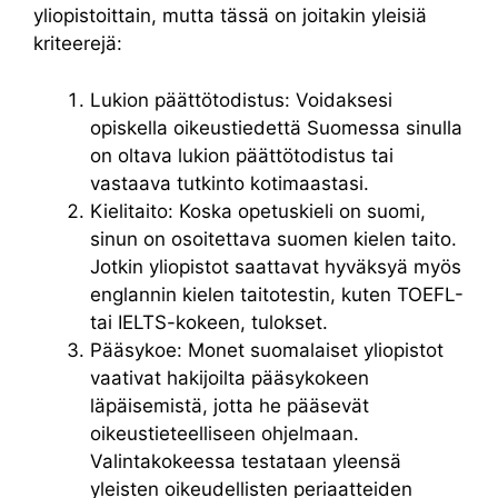
yliopistoittain, mutta tässä on joitakin yleisiä
kriteerejä:
Lukion päättötodistus: Voidaksesi
opiskella oikeustiedettä Suomessa sinulla
on oltava lukion päättötodistus tai
vastaava tutkinto kotimaastasi.
Kielitaito: Koska opetuskieli on suomi,
sinun on osoitettava suomen kielen taito.
Jotkin yliopistot saattavat hyväksyä myös
englannin kielen taitotestin, kuten TOEFL-
tai IELTS-kokeen, tulokset.
Pääsykoe: Monet suomalaiset yliopistot
vaativat hakijoilta pääsykokeen
läpäisemistä, jotta he pääsevät
oikeustieteelliseen ohjelmaan.
Valintakokeessa testataan yleensä
yleisten oikeudellisten periaatteiden