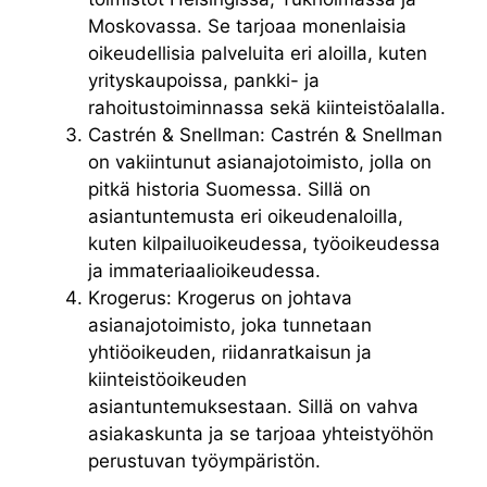
Moskovassa. Se tarjoaa monenlaisia
oikeudellisia palveluita eri aloilla, kuten
yrityskaupoissa, pankki- ja
rahoitustoiminnassa sekä kiinteistöalalla.
Castrén & Snellman: Castrén & Snellman
on vakiintunut asianajotoimisto, jolla on
pitkä historia Suomessa. Sillä on
asiantuntemusta eri oikeudenaloilla,
kuten kilpailuoikeudessa, työoikeudessa
ja immateriaalioikeudessa.
Krogerus: Krogerus on johtava
asianajotoimisto, joka tunnetaan
yhtiöoikeuden, riidanratkaisun ja
kiinteistöoikeuden
asiantuntemuksestaan. Sillä on vahva
asiakaskunta ja se tarjoaa yhteistyöhön
perustuvan työympäristön.