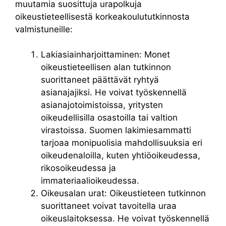
muutamia suosittuja urapolkuja
oikeustieteellisestä korkeakoulututkinnosta
valmistuneille:
Lakiasiainharjoittaminen: Monet
oikeustieteellisen alan tutkinnon
suorittaneet päättävät ryhtyä
asianajajiksi. He voivat työskennellä
asianajotoimistoissa, yritysten
oikeudellisilla osastoilla tai valtion
virastoissa. Suomen lakimiesammatti
tarjoaa monipuolisia mahdollisuuksia eri
oikeudenaloilla, kuten yhtiöoikeudessa,
rikosoikeudessa ja
immateriaalioikeudessa.
Oikeusalan urat: Oikeustieteen tutkinnon
suorittaneet voivat tavoitella uraa
oikeuslaitoksessa. He voivat työskennellä