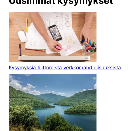
Uusimmat kysymykset
Kysymyksiä tilittömistä verkkomahdollisuuksista