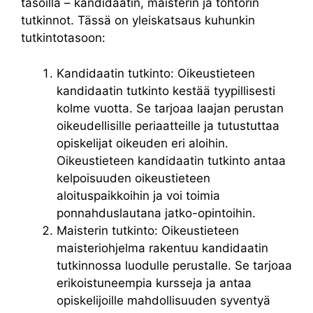
tasoilla – kandidaatin, maisterin ja tohtorin
tutkinnot. Tässä on yleiskatsaus kuhunkin
tutkintotasoon:
Kandidaatin tutkinto: Oikeustieteen
kandidaatin tutkinto kestää tyypillisesti
kolme vuotta. Se tarjoaa laajan perustan
oikeudellisille periaatteille ja tutustuttaa
opiskelijat oikeuden eri aloihin.
Oikeustieteen kandidaatin tutkinto antaa
kelpoisuuden oikeustieteen
aloituspaikkoihin ja voi toimia
ponnahduslautana jatko-opintoihin.
Maisterin tutkinto: Oikeustieteen
maisteriohjelma rakentuu kandidaatin
tutkinnossa luodulle perustalle. Se tarjoaa
erikoistuneempia kursseja ja antaa
opiskelijoille mahdollisuuden syventyä