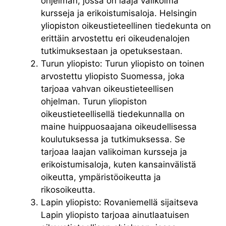
ohjelman, jossa on laaja valikoima
kursseja ja erikoistumisaloja. Helsingin
yliopiston oikeustieteellinen tiedekunta on
erittäin arvostettu eri oikeudenalojen
tutkimuksestaan ja opetuksestaan.
Turun yliopisto: Turun yliopisto on toinen
arvostettu yliopisto Suomessa, joka
tarjoaa vahvan oikeustieteellisen
ohjelman. Turun yliopiston
oikeustieteellisellä tiedekunnalla on
maine huippuosaajana oikeudellisessa
koulutuksessa ja tutkimuksessa. Se
tarjoaa laajan valikoiman kursseja ja
erikoistumisaloja, kuten kansainvälistä
oikeutta, ympäristöoikeutta ja
rikosoikeutta.
Lapin yliopisto: Rovaniemellä sijaitseva
Lapin yliopisto tarjoaa ainutlaatuisen