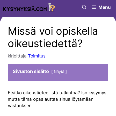
Siirry
Menu
sisältöön
Missä voi opiskella
oikeustiedettä?
kirjoittaja
Toimitus
Sivuston sisältö
Näytä
Etsitkö oikeustieteellistä tutkintoa? Iso kysymys,
mutta tämä opas auttaa sinua löytämään
vastauksen.