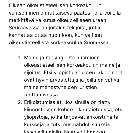
Oikean oikeustieteellisen korkeakoulun
valitseminen on ratkaiseva päätös, jolla voi olla
merkittävä vaikutus oikeudelliseen uraan.
Seuraavassa on joitakin tekijöitä, jotka
kannattaa ottaa huomioon, kun valitset
oikeustieteellistä korkeakoulua Suomessa:
Maine ja ranking: Ota huomioon
oikeustieteellisen korkeakoulun maine ja
sijoitus. Etsi yliopistoja, joiden lakiopinnot
ovat hyvin arvostettuja ja joilla on vahva
maine menestyneiden juristien
tuottamisessa.
Erikoistumisalat: Jos sinulla on tietty
kiinnostuksen kohde oikeustieteessä, etsi
yliopistoja, jotka tarjoavat erikoistuneita
kursseja ja tutkimusmahdollisuuksia
kyseisellä alalla. Näin voit hankkia