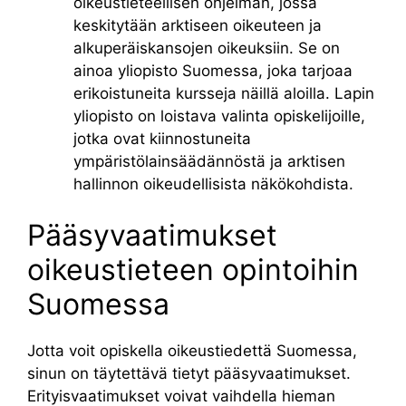
oikeustieteellisen ohjelman, jossa
keskitytään arktiseen oikeuteen ja
alkuperäiskansojen oikeuksiin. Se on
ainoa yliopisto Suomessa, joka tarjoaa
erikoistuneita kursseja näillä aloilla. Lapin
yliopisto on loistava valinta opiskelijoille,
jotka ovat kiinnostuneita
ympäristölainsäädännöstä ja arktisen
hallinnon oikeudellisista näkökohdista.
Pääsyvaatimukset
oikeustieteen opintoihin
Suomessa
Jotta voit opiskella oikeustiedettä Suomessa,
sinun on täytettävä tietyt pääsyvaatimukset.
Erityisvaatimukset voivat vaihdella hieman