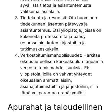
syvällistä tietoa ja asiantuntemusta
valitsemallasi alalla.
Tiedekunta ja resurssit: Ota huomioon
tiedekunnan jäsenten pätevyys ja
asiantuntemus. Etsi yliopistoja, joissa on
kokeneita professoreita ja pääsy
resursseihin, kuten kirjastoihin ja
tutkimuskeskuksiin.
Verkostoitumismahdollisuudet: Harkitse
oikeustieteellisen korkeakoulun tarjoamia
verkostoitumismahdollisuuksia. Etsi
yliopistoja, joilla on vahvat yhteydet
oikeusalan ammattilaisiin,
asianajotoimistoihin ja järjestöihin, sillä
tämä voi parantaa uranäkymiäsi.
Apurahat ja taloudellinen