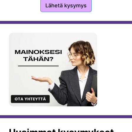
Lähetä kysymys