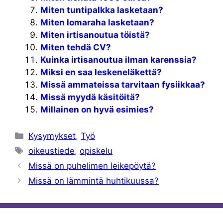
Miten tuntipalkka lasketaan?
Miten lomaraha lasketaan?
Miten irtisanoutua töistä?
Miten tehdä CV?
Kuinka irtisanoutua ilman karenssia?
Miksi en saa leskeneläkettä?
Missä ammateissa tarvitaan fysiikkaa?
Missä myydä käsitöitä?
Millainen on hyvä esimies?
Kategoriat
Kysymykset
,
Työ
Avainsanat
oikeustiede
,
opiskelu
Missä on puhelimen leikepöytä?
Missä on lämmintä huhtikuussa?