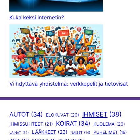
Kuka keksi internetin?
Viihdyttävä yhdistelmä: verkkopelit ja tietovisat
IHMISET
(38)
AUTOT
(34)
ELOKUVAT
(20)
KOIRAT
(34)
IHMISSUHTEET
(21)
KUOLEMA
(20)
LÄÄKKEET
(23)
PUHELIMET
(19)
LAINAT
(14)
NAISET
(14)