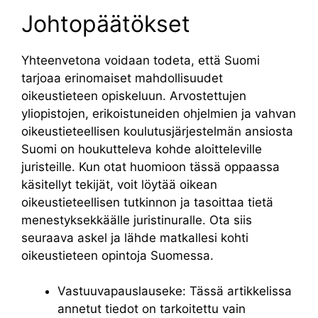
Johtopäätökset
Yhteenvetona voidaan todeta, että Suomi
tarjoaa erinomaiset mahdollisuudet
oikeustieteen opiskeluun. Arvostettujen
yliopistojen, erikoistuneiden ohjelmien ja vahvan
oikeustieteellisen koulutusjärjestelmän ansiosta
Suomi on houkutteleva kohde aloitteleville
juristeille. Kun otat huomioon tässä oppaassa
käsitellyt tekijät, voit löytää oikean
oikeustieteellisen tutkinnon ja tasoittaa tietä
menestyksekkäälle juristinuralle. Ota siis
seuraava askel ja lähde matkallesi kohti
oikeustieteen opintoja Suomessa.
Vastuuvapauslauseke: Tässä artikkelissa
annetut tiedot on tarkoitettu vain