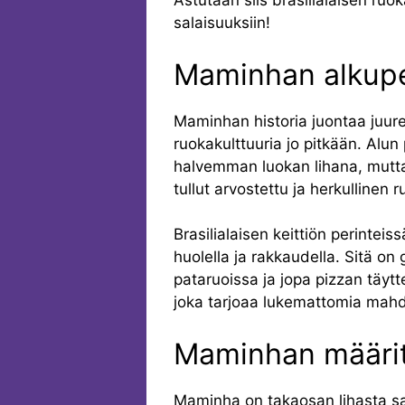
Astutaan siis brasilialaisen r
salaisuuksiin!
Maminhan alkuper
Maminhan historia juontaa juuren
ruokakulttuuria jo pitkään. Al
halvemman luokan lihana, mutta
tullut arvostettu ja herkullinen r
Brasilialaisen keittiön perintei
huolella ja rakkaudella. Sitä on 
pataruoissa ja jopa pizzan täyt
joka tarjoaa lukemattomia mahdol
Maminhan määrit
Maminha on takaosan lihasta saat