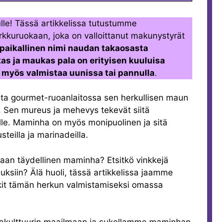
lulle! Tässä artikkelissa tutustumme
rkkuruokaan, joka on valloittanut makunystyrät
aikallinen nimi naudan takaosasta
kas ja maukas pala on erityisen kuuluisa
n myös valmistaa uunissa tai pannulla
.
ta gourmet-ruoanlaitossa sen herkullisen maun
 Sen mureus ja mehevys tekevät siitä
ville. Maminha on myös monipuolinen ja sitä
steilla ja marinadeilla.
taan täydellinen maminha? Etsitkö vinkkejä
uuksiin? Älä huoli, tässä artikkelissa jaamme
nkit tämän herkun valmistamiseksi omassa