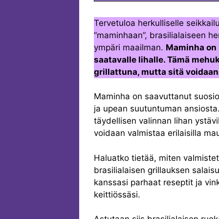
Tervetuloa herkulliselle seikkai
”maminhaan”, brasilialaiseen he
ympäri maailman.
Maminha on p
saatavalle lihalle. Tämä mehu
grillattuna, mutta sitä voidaa
Maminha on saavuttanut suosio
ja upean suutuntuman ansiosta.
täydellisen valinnan lihan ystä
voidaan valmistaa erilaisilla mau
Haluatko tietää, miten valmiste
brasilialaisen grillauksen salais
kanssasi parhaat reseptit ja vi
keittiössäsi.