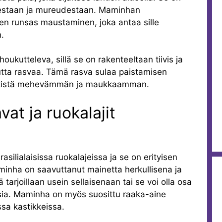
destaan ja mureudestaan. Maminhan
sen runsas maustaminen, joka antaa sille
n.
ukutteleva, sillä se on rakenteeltaan tiivis ja
utta rasvaa. Tämä rasva sulaa paistamisen
ntistä mehevämmän ja maukkaamman.
vat ja ruokalajit
ilialaisissa ruokalajeissa ja se on erityisen
maminha on saavuttanut mainetta herkullisena ja
tarjoillaan usein sellaisenaan tai se voi olla osa
ksia. Maminha on myös suosittu raaka-aine
issa kastikkeissa.