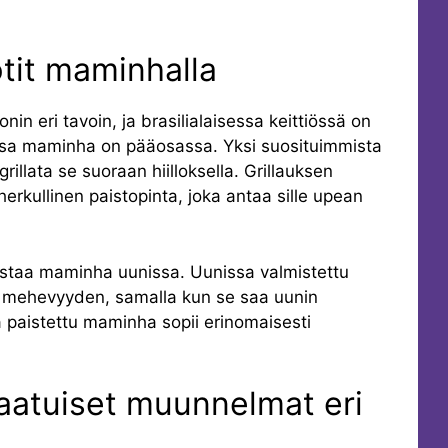
ptit maminhalla
n eri tavoin, ja brasilialaisessa keittiössä on
oissa maminha on pääosassa. Yksi suosituimmista
illata se suoraan hiilloksella. Grillauksen
kullinen paistopinta, joka antaa sille upean
mistaa maminha uunissa. Uunissa valmistettu
 mehevyyden, samalla kun se saa uunin
paistettu maminha sopii erinomaisesti
aatuiset muunnelmat eri