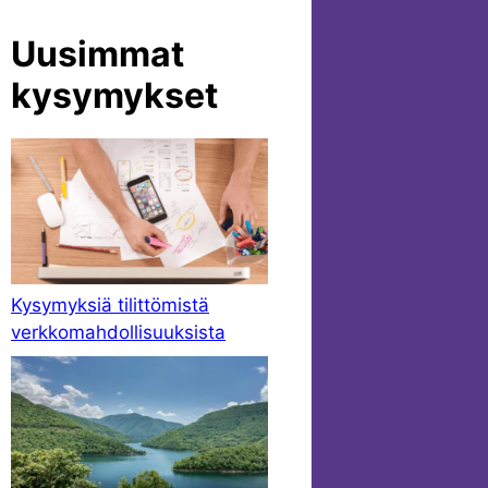
Uusimmat
kysymykset
Kysymyksiä tilittömistä
verkkomahdollisuuksista