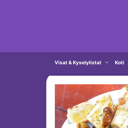
Siirry
sisältöön
Visat & Kyselylistat
Koti