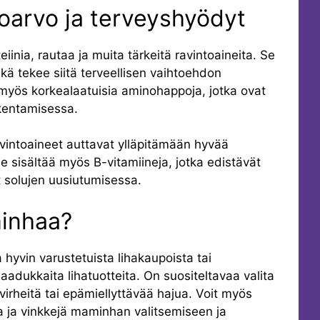
oarvo ja terveyshyödyt
iinia, rautaa ja muita tärkeitä ravintoaineita. Se
kä tekee siitä terveellisen vaihtoehdon
myös korkealaatuisia aminohappoja, jotka ovat
akentamisessa.
vintoaineet auttavat ylläpitämään hyvää
e sisältää myös B-vitamiineja, jotka edistävät
 solujen uusiutumisessa.
inhaa?
yvin varustetuista lihakaupoista tai
laadukkaita lihatuotteita. On suositeltavaa valita
virheitä tai epämiellyttävää hajua. Voit myös
ia ja vinkkejä maminhan valitsemiseen ja