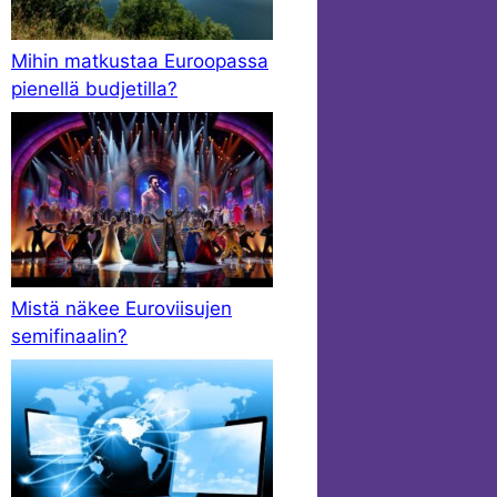
Mihin matkustaa Euroopassa
pienellä budjetilla?
Mistä näkee Euroviisujen
semifinaalin?