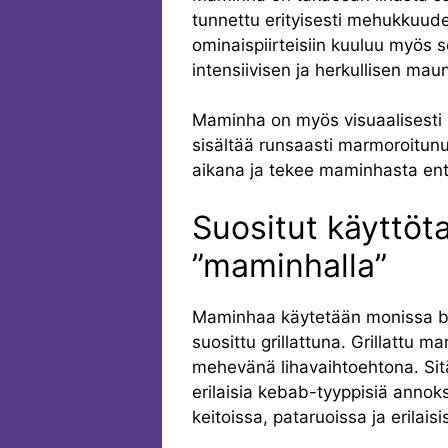
tunnettu erityisesti mehukkuu
ominaispiirteisiin kuuluu myös 
intensiivisen ja herkullisen mau
Maminha on myös visuaalisesti ho
sisältää runsaasti marmoroitun
aikana ja tekee maminhasta e
Suositut käyttöta
”maminhalla”
Maminhaa käytetään monissa bras
suosittu grillattuna. Grillattu 
mehevänä lihavaihtoehtona. Sitä 
erilaisia kebab-tyyppisiä anno
keitoissa, pataruoissa ja erilais