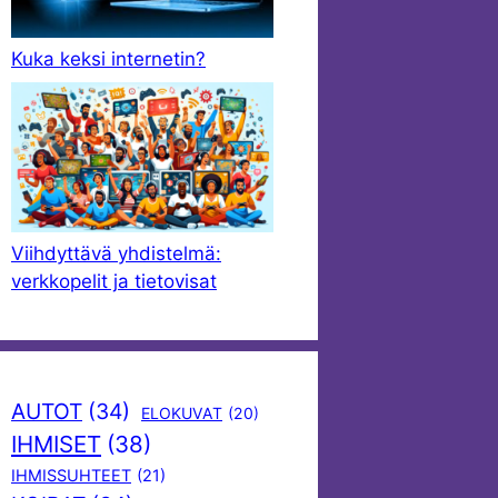
Kuka keksi internetin?
Viihdyttävä yhdistelmä:
verkkopelit ja tietovisat
AUTOT
(34)
ELOKUVAT
(20)
IHMISET
(38)
IHMISSUHTEET
(21)