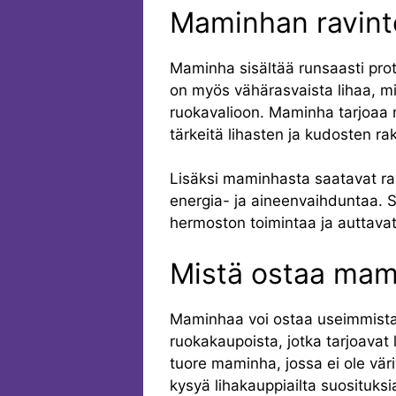
Maminhan ravint
Maminha sisältää runsaasti prote
on myös vähärasvaista lihaa, mi
ruokavalioon. Maminha tarjoaa 
tärkeitä lihasten ja kudosten r
Lisäksi maminhasta saatavat ra
energia- ja aineenvaihduntaa. S
hermoston toimintaa ja auttavat
Mistä ostaa mam
Maminhaa voi ostaa useimmista h
ruokakaupoista, jotka tarjoavat 
tuore maminha, jossa ei ole väri
kysyä lihakauppiailta suosituks