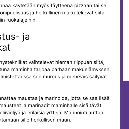
inhaa käytetään myös täytteenä pizzaan tai se
monipuolisuus ja herkullinen maku tekevät siitä
in ruokalajeihin.
tus- ja
kat
stekniikat vaihtelevat hieman riippuen siitä,
llattuna maminha tarjoaa parhaan makuelämyksen,
almistettaessa sen mureus ja mehevys säilyvät
attaa maustaa ja marinoida, jotta se saa lisää
mausteet ja marinadit maminhalle sisältävät
liiviöljyä ja erilaisia yrttejä. Marinointi auttaa
tamaan sille herkullisen maun.