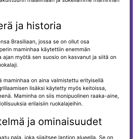
uokakulttuurin maailmaan ja sukellamme maminhan
ä ja historia
sa Brasiliaan, jossa se on ollut osa
un perin maminhaa käytettiin enemmän
 ajan myötä sen suosio on kasvanut ja siitä on
uokalaji.
ssä maminhaa on aina valmistettu erityisellä
grillaamisen lisäksi käytetty myös keitoissa,
teenä. Maminha on siis monipuolinen raaka-aine,
lisuuksia erilaisiin ruokalajeihin.
elmä ja ominaisuudet
u pala, joka sijaitsee lantion alueella. Se on