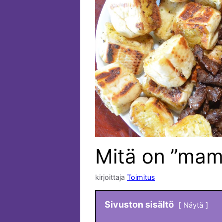
Mitä on ”mam
kirjoittaja
Toimitus
Sivuston sisältö
Näytä