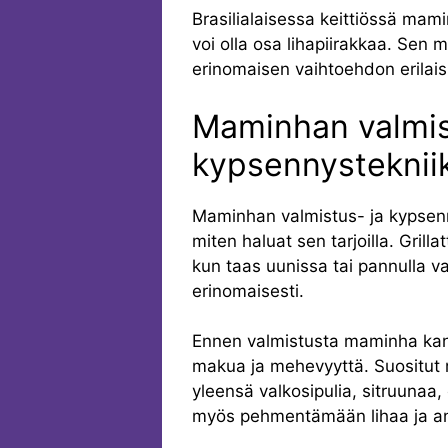
Brasilialaisessa keittiössä mam
voi olla osa lihapiirakkaa. Sen 
erinomaisen vaihtoehdon erilaisi
Maminhan valmis
kypsennysteknii
Maminhan valmistus- ja kypsenny
miten haluat sen tarjoilla. Gri
kun taas uunissa tai pannulla v
erinomaisesti.
Ennen valmistusta maminha kann
makua ja mehevyyttä. Suositut 
yleensä valkosipulia, sitruunaa, o
myös pehmentämään lihaa ja an