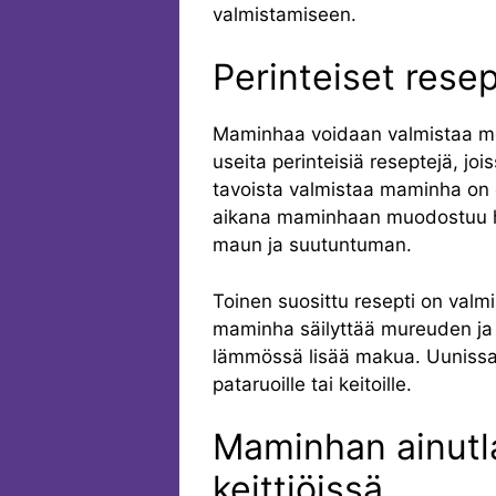
valmistamiseen.
Perinteiset rese
Maminhaa voidaan valmistaa moni
useita perinteisiä reseptejä, j
tavoista valmistaa maminha on gr
aikana maminhaan muodostuu her
maun ja suutuntuman.
Toinen suosittu resepti on val
maminha säilyttää mureuden ja
lämmössä lisää makua. Uunissa 
pataruoille tai keitoille.
Maminhan ainutl
keittiöissä