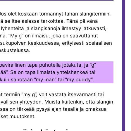
 Jos olet koskaan törmännyt tähän slangitermiin,
tä se itse asiassa tarkoittaa. Tänä päivänä
 lyhenteitä ja slangisanoja ilmestyy jatkuvasti,
a. ”My g” on ilmaisu, joka on saavuttanut
sukupolven keskuudessa, erityisesti sosiaalisen
eskustelussa.
ävirallinen tapa puhutella jotakuta, ja ”g”
ävää”. Se on tapa ilmaista yhteishenkeä tai
a kuin sanotaan ”my man” tai ”my buddy”.
 termiin ”my g”, voit vastata itsevarmasti tai
ävällisen yhteyden. Muista kuitenkin, että slangin
assa on tärkeää pysyä ajan tasalla ja omaksua
iset muutokset.