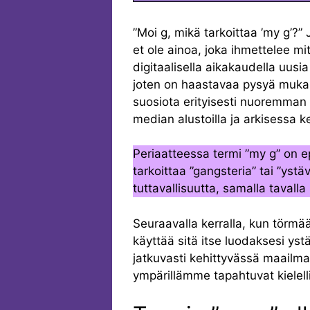
”Moi g, mikä tarkoittaa ’my g’?”
et ole ainoa, joka ihmettelee mi
digitaalisella aikakaudella uusia
joten on haastavaa pysyä mukan
suosiota erityisesti nuoremman 
median alustoilla ja arkisessa k
Periaatteessa termi ”my g” on ep
tarkoittaa ”gangsteria” tai ”yst
tuttavallisuutta, samalla tavall
Seuraavalla kerralla, kun törmäät
käyttää sitä itse luodaksesi yst
jatkuvasti kehittyvässä maailm
ympärillämme tapahtuvat kielell