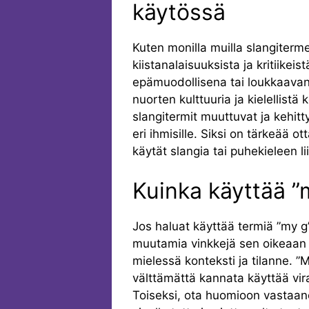
käytössä
Kuten monilla muilla slangiterme
kiistanalaisuuksista ja kritiikeis
epämuodollisena tai loukkaavan
nuorten kulttuuria ja kielellist
slangitermit muuttuvat ja kehitty
eri ihmisille. Siksi on tärkeää o
käytät slangia tai puhekieleen li
Kuinka käyttää ”
Jos haluat käyttää termiä ”my g”
muutamia vinkkejä sen oikeaan 
mielessä konteksti ja tilanne. ”
välttämättä kannata käyttää vira
Toiseksi, ota huomioon vastaanot