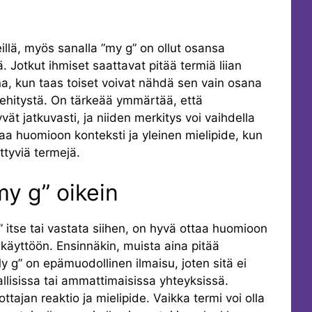
illä, myös sanalla ”my g” on ollut osansa
tä. Jotkut ihmiset saattavat pitää termiä liian
a, kun taas toiset voivat nähdä sen vain osana
ä kehitystä. On tärkeää ymmärtää, että
vät jatkuvasti, ja niiden merkitys voi vaihdella
ttaa huomioon konteksti ja yleinen mielipide, kun
ittyviä termejä.
my g” oikein
 itse tai vastata siihen, on hyvä ottaa huomioon
käyttöön. Ensinnäkin, muista aina pitää
My g” on epämuodollinen ilmaisu, joten sitä ei
llisissa tai ammattimaisissa yhteyksissä.
tajan reaktio ja mielipide. Vaikka termi voi olla