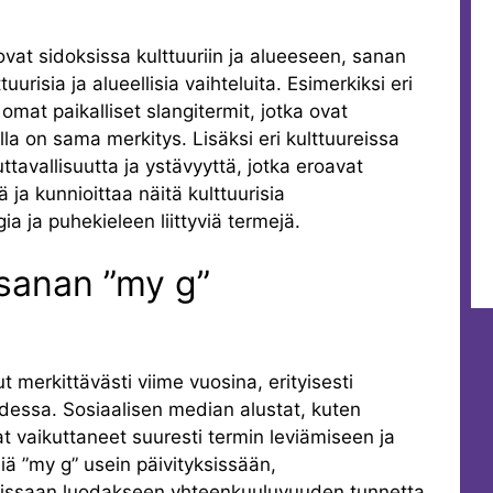
ovat sidoksissa kulttuuriin ja alueeseen, sanan
uurisia ja alueellisia vaihteluita. Esimerkiksi eri
omat paikalliset slangitermit, jotka ovat
lla on sama merkitys. Lisäksi eri kulttuureissa
ttavallisuutta ja ystävyyttä, jotka eroavat
ja kunnioittaa näitä kulttuurisia
ia ja puhekieleen liittyviä termejä.
 sanan ”my g”
 merkittävästi viime vuosina, erityisesti
ssa. Sosiaalisen median alustat, kuten
at vaikuttaneet suuresti termin leviämiseen ja
iä ”my g” usein päivityksissään,
luissaan luodakseen yhteenkuuluvuuden tunnetta