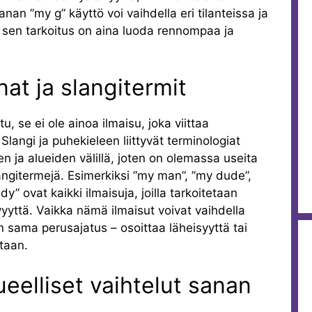
nan ”my g” käyttö voi vaihdella eri tilanteissa ja
 sen tarkoitus on aina luoda rennompaa ja
at ja slangitermit
u, se ei ole ainoa ilmaisu, joka viittaa
langi ja puhekieleen liittyvät terminologiat
ien ja alueiden välillä, joten on olemassa useita
angitermejä. Esimerkiksi ”my man”, ”my dude”,
” ovat kaikki ilmaisuja, joilla tarkoitetaan
ävyyttä. Vaikka nämä ilmaisut voivat vaihdella
n sama perusajatus – osoittaa läheisyyttä tai
taan.
lueelliset vaihtelut sanan