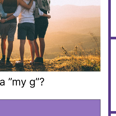
aa ”my g”?