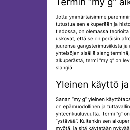
Termin ”my g” alk
Jotta ymmärtäisimme paremmin t
tutustua sen alkuperään ja histo
tiedossa, on olemassa teorioita 
uskovat, että se on peräisin afr
juurensa gangsterimusiikista ja
yhteisöjen sisällä slangiterminä,
alkuperästä, termi ”my g” on lev
slangiä.
Yleinen käyttö ja
Sanan ”my g” yleinen käyttötapa 
on epämuodollinen ja tuttavallin
yhteenkuuluvuutta. Termi ”g” on 
”ystävää”. Kuitenkin sen alkupe
myötä, ja sitä käytetään nykyää