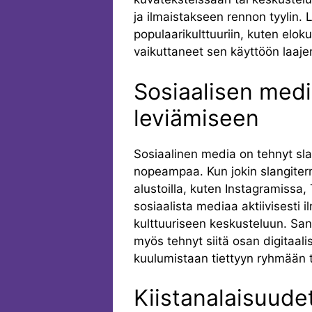
ja ilmaistakseen rennon tyylin.
populaarikulttuuriin, kuten elokuv
vaikuttaneet sen käyttöön laaj
Sosiaalisen medi
leviämiseen
Sosiaalinen media on tehnyt sla
nopeampaa. Kun jokin slangitermi 
alustoilla, kuten Instagramissa,
sosiaalista mediaa aktiivisesti 
kulttuuriseen keskusteluun. Sa
myös tehnyt siitä osan digitaalis
kuulumistaan tiettyyn ryhmään t
Kiistanalaisuudet