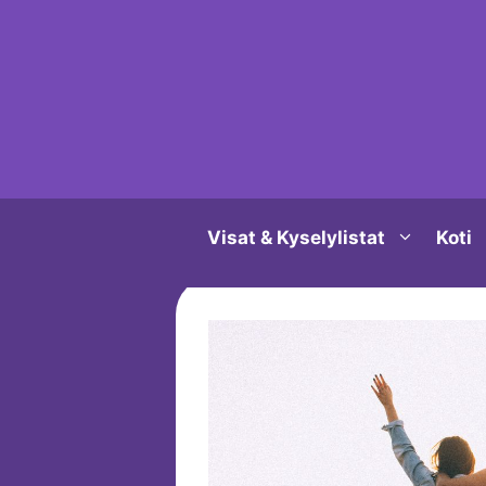
Siirry
sisältöön
Visat & Kyselylistat
Koti