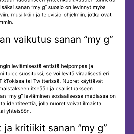
 Lisäksi sanan ”my g” suosio on levinnyt myös
iin, musiikkiin ja televisio-ohjelmiin, jotka ovat
emmin.
an vaikutus sanan ”my g”
ngin leviämisestä entistä helpompaa ja
tulee suosituksi, se voi levitä viraalisesti eri
 TikTokissa tai Twitterissä. Nuoret käyttävät
ilmaistakseen itseään ja osallistuakseen
nan ”my g” leviäminen sosiaalisessa mediassa on
ta identiteettiä, jolla nuoret voivat ilmaista
ai yhteisöön.
 ja kritiikit sanan ”my g”