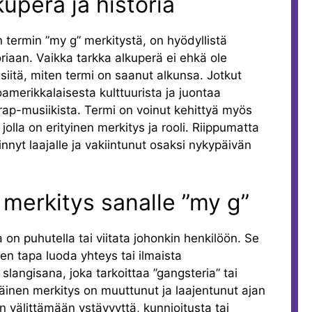
uperä ja historia
ermin ”my g” merkitystä, on hyödyllistä
riaan. Vaikka tarkka alkuperä ei ehkä ole
siitä, miten termi on saanut alkunsa. Jotkut
oamerikkalaisesta kulttuurista ja juontaa
 rap-musiikista. Termi on voinut kehittyä myös
 jolla on erityinen merkitys ja rooli. Riippumatta
innyt laajalle ja vakiintunut osaksi nykypäivän
 merkitys sanalle ”my g”
on puhutella tai viitata johonkin henkilöön. Se
en tapa luoda yhteys tai ilmaista
slangisana, joka tarkoittaa ”gangsteria” tai
räinen merkitys on muuttunut ja laajentunut ajan
n välittämään ystävyyttä, kunnioitusta tai