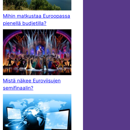
Mihin matkustaa Euroopassa
pienellä budjetilla?
Mistä näkee Euroviisujen
semifinaalin?