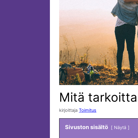
Mitä tarkoitt
kirjoittaja
Toimitus
Sivuston sisältö
Näytä