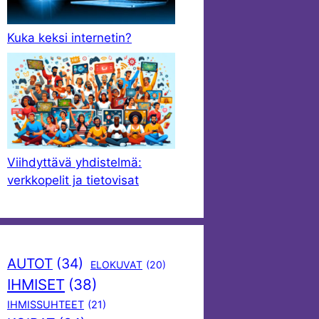
Kuka keksi internetin?
Viihdyttävä yhdistelmä:
verkkopelit ja tietovisat
AUTOT
(34)
ELOKUVAT
(20)
IHMISET
(38)
IHMISSUHTEET
(21)