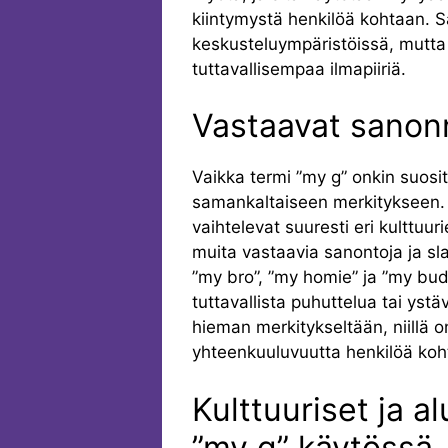
kiintymystä henkilöä kohtaan. Sa
keskusteluympäristöissä, mutta
tuttavallisempaa ilmapiiriä.
Vastaavat sanonn
Vaikka termi ”my g” onkin suositt
samankaltaiseen merkitykseen. S
vaihtelevat suuresti eri kulttuur
muita vastaavia sanontoja ja sl
”my bro”, ”my homie” ja ”my buddy
tuttavallista puhuttelua tai yst
hieman merkitykseltään, niillä o
yhteenkuuluvuutta henkilöä koh
Kulttuuriset ja a
”my g” käytössä