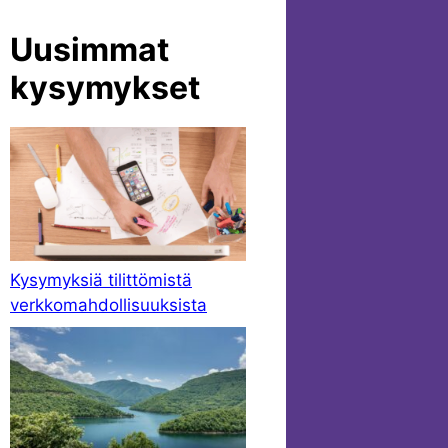
Uusimmat
kysymykset
Kysymyksiä tilittömistä
verkkomahdollisuuksista