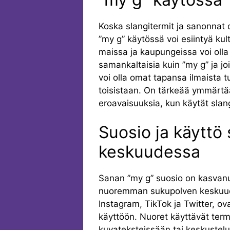
Koska slangitermit ja sanonnat 
”my g” käytössä voi esiintyä kultt
maissa ja kaupungeissa voi olla 
samankaltaisia kuin ”my g” ja joi
voi olla omat tapansa ilmaista tu
toisistaan. On tärkeää ymmärtää 
eroavaisuuksia, kun käytät slang
Suosio ja käyttö
keskuudessa
Sanan ”my g” suosio on kasvanut
nuoremman sukupolven keskuude
Instagram, TikTok ja Twitter, ov
käyttöön. Nuoret käyttävät term
kuvateksteissään tai keskuste