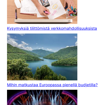
Kysymyksiä tilittömistä verkkomahdollisuuksista
Mihin matkustaa Euroopassa pienellä budjetilla?