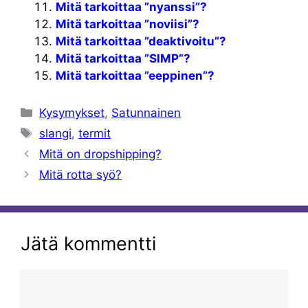
Mitä tarkoittaa ”nyanssi”?
Mitä tarkoittaa ”noviisi”?
Mitä tarkoittaa ”deaktivoitu”?
Mitä tarkoittaa ”SIMP”?
Mitä tarkoittaa ”eeppinen”?
Kategoriat
Kysymykset
,
Satunnainen
Avainsanat
slangi
,
termit
Mitä on dropshipping?
Mitä rotta syö?
Jätä kommentti
Kommentti