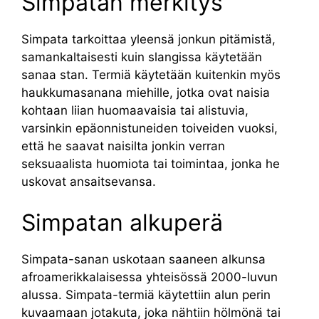
Simpatan merkitys
Simpata tarkoittaa yleensä jonkun pitämistä,
samankaltaisesti kuin slangissa käytetään
sanaa stan. Termiä käytetään kuitenkin myös
haukkumasanana miehille, jotka ovat naisia
kohtaan liian huomaavaisia tai alistuvia,
varsinkin epäonnistuneiden toiveiden vuoksi,
että he saavat naisilta jonkin verran
seksuaalista huomiota tai toimintaa, jonka he
uskovat ansaitsevansa.
Simpatan alkuperä
Simpata-sanan uskotaan saaneen alkunsa
afroamerikkalaisessa yhteisössä 2000-luvun
alussa. Simpata-termiä käytettiin alun perin
kuvaamaan jotakuta, joka nähtiin hölmönä tai