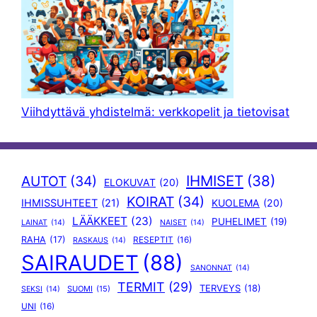
Viihdyttävä yhdistelmä: verkkopelit ja tietovisat
IHMISET
(38)
AUTOT
(34)
ELOKUVAT
(20)
KOIRAT
(34)
IHMISSUHTEET
(21)
KUOLEMA
(20)
LÄÄKKEET
(23)
PUHELIMET
(19)
LAINAT
(14)
NAISET
(14)
RAHA
(17)
RESEPTIT
(16)
RASKAUS
(14)
SAIRAUDET
(88)
SANONNAT
(14)
TERMIT
(29)
TERVEYS
(18)
SUOMI
(15)
SEKSI
(14)
UNI
(16)