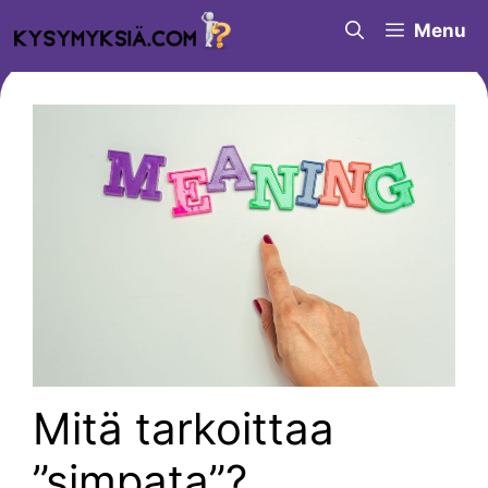
Siirry
Menu
sisältöön
Mitä tarkoittaa
”simpata”?