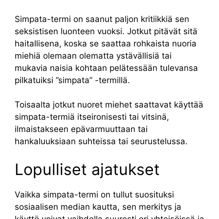
Simpata-termi on saanut paljon kritiikkiä sen
seksistisen luonteen vuoksi. Jotkut pitävät sitä
haitallisena, koska se saattaa rohkaista nuoria
miehiä olemaan olematta ystävällisiä tai
mukavia naisia kohtaan pelätessään tulevansa
pilkatuiksi ”simpata” -termillä.
Toisaalta jotkut nuoret miehet saattavat käyttää
simpata-termiä itseironisesti tai vitsinä,
ilmaistakseen epävarmuuttaan tai
hankaluuksiaan suhteissa tai seurustelussa.
Lopulliset ajatukset
Vaikka simpata-termi on tullut suosituksi
sosiaalisen median kautta, sen merkitys ja
käyttö voivat vaihdella suuresti eri yhteisöissä ja