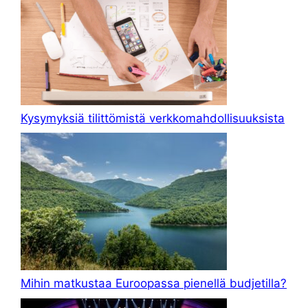
Kysymyksiä tilittömistä verkkomahdollisuuksista
Mihin matkustaa Euroopassa pienellä budjetilla?