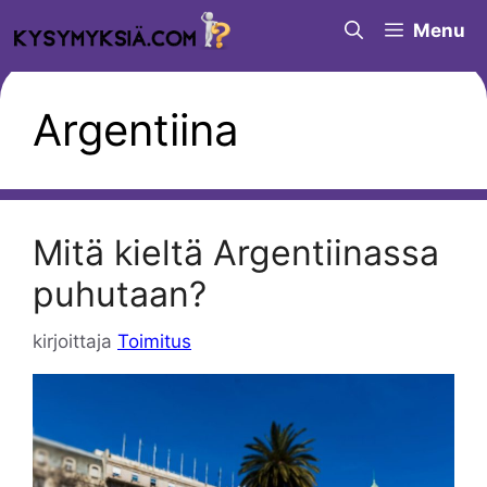
Siirry
Menu
sisältöön
Argentiina
Mitä kieltä Argentiinassa
puhutaan?
kirjoittaja
Toimitus