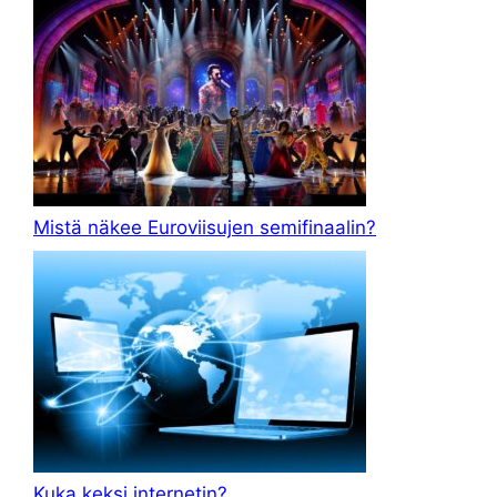
Mistä näkee Euroviisujen semifinaalin?
Kuka keksi internetin?