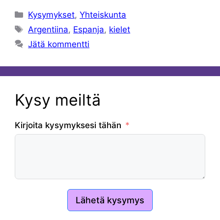
Kategoriat
Kysymykset
,
Yhteiskunta
Avainsanat
Argentiina
,
Espanja
,
kielet
Jätä kommentti
Kysy meiltä
Kirjoita kysymyksesi tähän
Lähetä kysymys