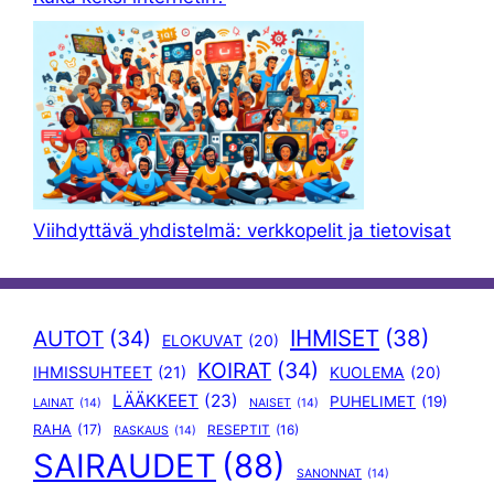
Viihdyttävä yhdistelmä: verkkopelit ja tietovisat
IHMISET
(38)
AUTOT
(34)
ELOKUVAT
(20)
KOIRAT
(34)
IHMISSUHTEET
(21)
KUOLEMA
(20)
LÄÄKKEET
(23)
PUHELIMET
(19)
LAINAT
(14)
NAISET
(14)
RAHA
(17)
RESEPTIT
(16)
RASKAUS
(14)
SAIRAUDET
(88)
SANONNAT
(14)