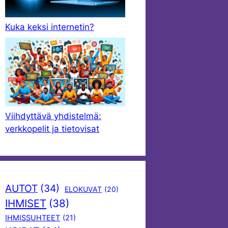
Kuka keksi internetin?
Viihdyttävä yhdistelmä:
verkkopelit ja tietovisat
AUTOT
(34)
ELOKUVAT
(20)
IHMISET
(38)
IHMISSUHTEET
(21)