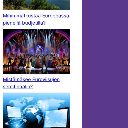
Mihin matkustaa Euroopassa
pienellä budjetilla?
Mistä näkee Euroviisujen
semifinaalin?