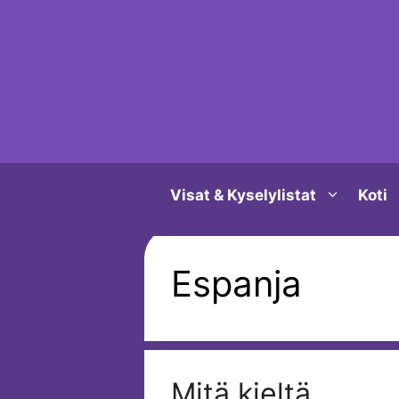
Siirry
sisältöön
Visat & Kyselylistat
Koti
Espanja
Mitä kieltä