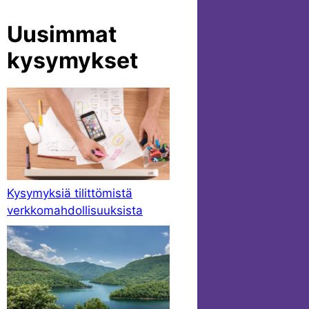
Uusimmat
kysymykset
Kysymyksiä tilittömistä
verkkomahdollisuuksista