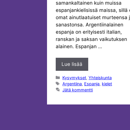
samankaltainen kuin muissa
espanjankielisissä maissa, sillä
omat ainutlaatuiset murteensa 
sanastonsa. Argentiinalainen
espanja on erityisesti italian,
ranskan ja saksan vaikutuksen
alainen. Espanjan …
Lue lisää
Kategoriat
Kysymykset
,
Yhteiskunta
Avainsanat
Argentiina
,
Espanja
,
kielet
Jätä kommentti