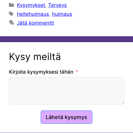
Kategoriat
Kysymykset
,
Terveys
Avainsanat
heitehuimaus
,
huimaus
Jätä kommentti
Kysy meiltä
Kirjoita kysymyksesi tähän
Lähetä kysymys