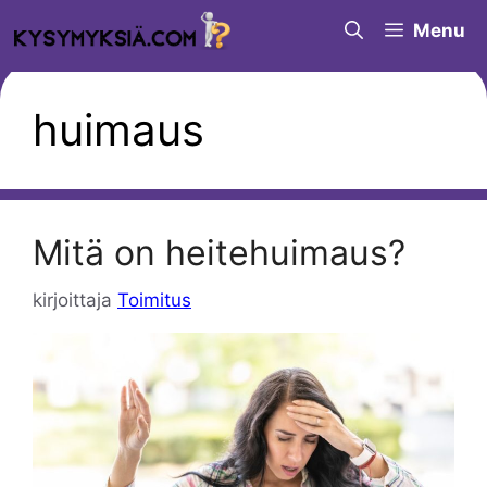
Siirry
Menu
sisältöön
huimaus
Mitä on heitehuimaus?
kirjoittaja
Toimitus