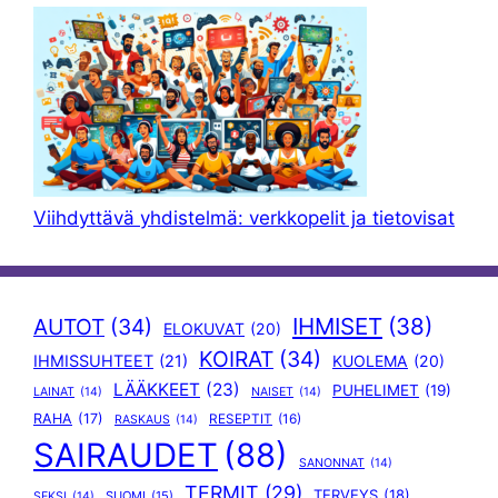
Viihdyttävä yhdistelmä: verkkopelit ja tietovisat
IHMISET
(38)
AUTOT
(34)
ELOKUVAT
(20)
KOIRAT
(34)
IHMISSUHTEET
(21)
KUOLEMA
(20)
LÄÄKKEET
(23)
PUHELIMET
(19)
LAINAT
(14)
NAISET
(14)
RAHA
(17)
RESEPTIT
(16)
RASKAUS
(14)
SAIRAUDET
(88)
SANONNAT
(14)
TERMIT
(29)
TERVEYS
(18)
SUOMI
(15)
SEKSI
(14)