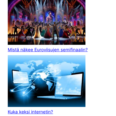
Mistä näkee Euroviisujen semifinaalin?
Kuka keksi internetin?