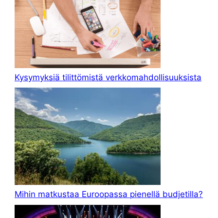
Kysymyksiä tilittömistä verkkomahdollisuuksista
Mihin matkustaa Euroopassa pienellä budjetilla?