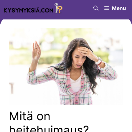
Siirry
Menu
sisältöön
Mitä on
heitehuimaus?