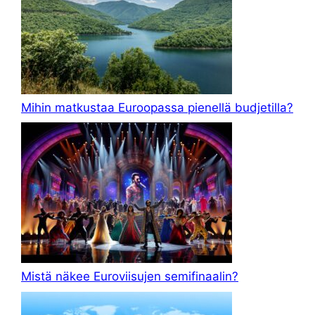
Mihin matkustaa Euroopassa pienellä budjetilla?
Mistä näkee Euroviisujen semifinaalin?