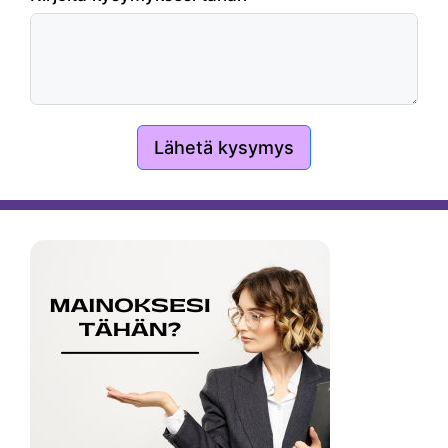
Lähetä kysymys