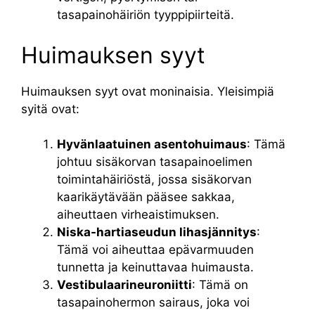
tasapainohäiriön tyyppipiirteitä.
Huimauksen syyt
Huimauksen syyt ovat moninaisia. Yleisimpiä
syitä ovat:
Hyvänlaatuinen asentohuimaus
: Tämä
johtuu sisäkorvan tasapainoelimen
toimintahäiriöstä, jossa sisäkorvan
kaarikäytävään pääsee sakkaa,
aiheuttaen virheaistimuksen.
Niska-hartiaseudun lihasjännitys
:
Tämä voi aiheuttaa epävarmuuden
tunnetta ja keinuttavaa huimausta.
Vestibulaarineuroniitti
: Tämä on
tasapainohermon sairaus, joka voi