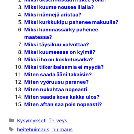
Miksi kuume nousee illalla?
Miksi nännejä aristaa?
Miksi kurkkukipu pahenee makuulla?
Miksi hammassärky pahenee
maatessa?
Miksi täysikuu valvottaa?
Miksi kuumeessa on kylmä?
Miksi iho on kosketusarka?
Miksi tiikeribalsamia ei myydä?
Miten saada ääni takaisin?
Miten vyöruusu paranee?
Miten nukahtaa nopeasti
Miten saada kova kakka ulos?
Miten aftan saa pois nopeasti?
Kategoriat
Kysymykset
,
Terveys
Avainsanat
heitehuimaus
,
huimaus