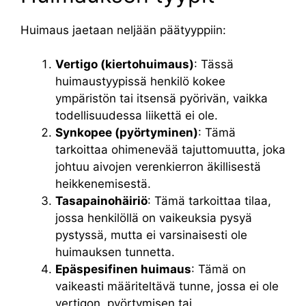
Huimaus jaetaan neljään päätyyppiin:
Vertigo (kiertohuimaus)
: Tässä
huimaustyypissä henkilö kokee
ympäristön tai itsensä pyörivän, vaikka
todellisuudessa liikettä ei ole.
Synkopee (pyörtyminen)
: Tämä
tarkoittaa ohimenevää tajuttomuutta, joka
johtuu aivojen verenkierron äkillisestä
heikkenemisestä.
Tasapainohäiriö
: Tämä tarkoittaa tilaa,
jossa henkilöllä on vaikeuksia pysyä
pystyssä, mutta ei varsinaisesti ole
huimauksen tunnetta.
Epäspesifinen huimaus
: Tämä on
vaikeasti määriteltävä tunne, jossa ei ole
vertigon, pyörtymisen tai