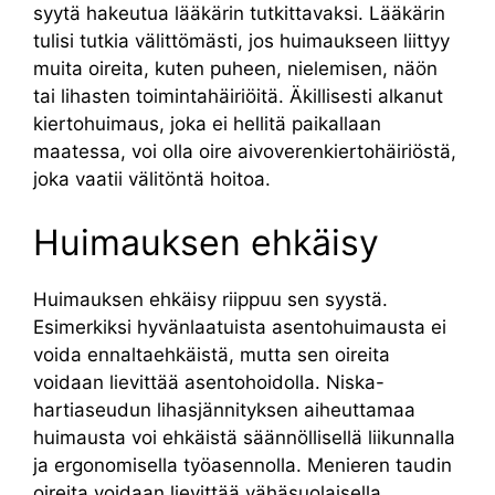
syytä hakeutua lääkärin tutkittavaksi. Lääkärin
tulisi tutkia välittömästi, jos huimaukseen liittyy
muita oireita, kuten puheen, nielemisen, näön
tai lihasten toimintahäiriöitä. Äkillisesti alkanut
kiertohuimaus, joka ei hellitä paikallaan
maatessa, voi olla oire aivoverenkiertohäiriöstä,
joka vaatii välitöntä hoitoa.
Huimauksen ehkäisy
Huimauksen ehkäisy riippuu sen syystä.
Esimerkiksi hyvänlaatuista asentohuimausta ei
voida ennaltaehkäistä, mutta sen oireita
voidaan lievittää asentohoidolla. Niska-
hartiaseudun lihasjännityksen aiheuttamaa
huimausta voi ehkäistä säännöllisellä liikunnalla
ja ergonomisella työasennolla. Menieren taudin
oireita voidaan lievittää vähäsuolaisella