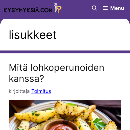
Siirry
Menu
sisältöön
lisukkeet
Mitä lohkoperunoiden
kanssa?
kirjoittaja
Toimitus