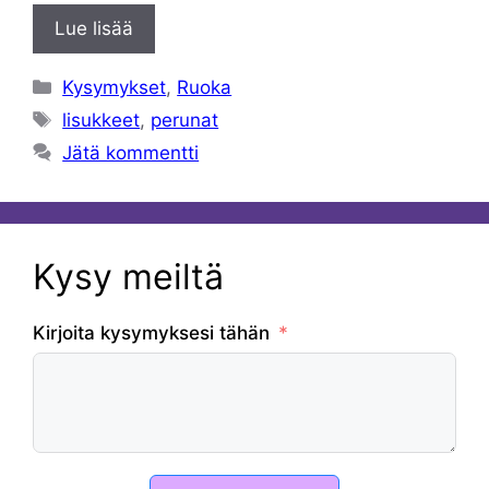
Lue lisää
Kategoriat
Kysymykset
,
Ruoka
Avainsanat
lisukkeet
,
perunat
Jätä kommentti
Kysy meiltä
Kirjoita kysymyksesi tähän