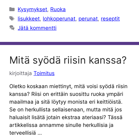
Kategoriat
Kysymykset
,
Ruoka
Avainsanat
lisukkeet
,
lohkoperunat
,
perunat
,
reseptit
Jätä kommentti
Mitä syödä riisin kanssa?
kirjoittaja
Toimitus
Oletko koskaan miettinyt, mitä voisi syödä riisin
kanssa? Riisi on erittäin suosittu ruoka ympäri
maailmaa ja sitä löytyy monista eri keittiöistä.
Se on herkullista sellaisenaan, mutta mitä jos
haluaisit lisätä jotain ekstraa ateriaasi? Tässä
artikkelissa annamme sinulle herkullisia ja
terveellisiä …