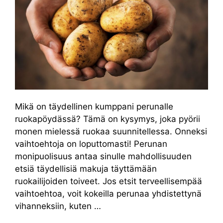
Mikä on täydellinen kumppani perunalle
ruokapöydässä? Tämä on kysymys, joka pyörii
monen mielessä ruokaa suunnitellessa. Onneksi
vaihtoehtoja on loputtomasti! Perunan
monipuolisuus antaa sinulle mahdollisuuden
etsiä täydellisiä makuja täyttämään
ruokailijoiden toiveet. Jos etsit terveellisempää
vaihtoehtoa, voit kokeilla perunaa yhdistettynä
vihanneksiin, kuten …