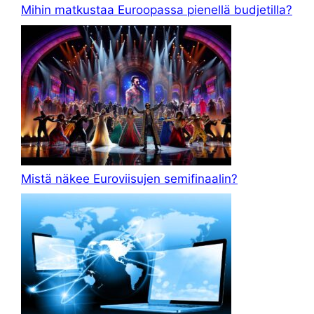
Mihin matkustaa Euroopassa pienellä budjetilla?
Mistä näkee Euroviisujen semifinaalin?