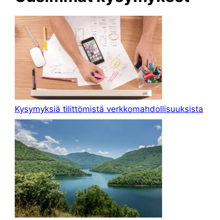
Kysymyksiä tilittömistä verkkomahdollisuuksista