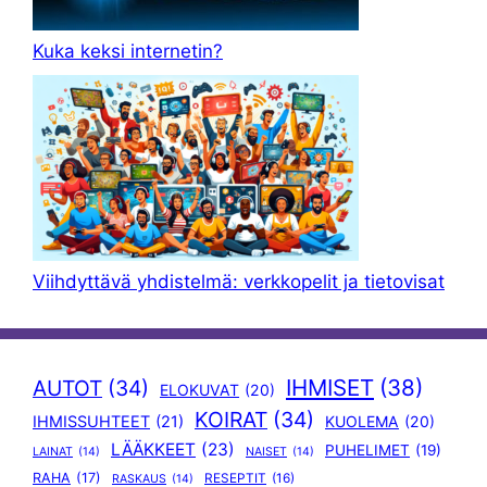
Kuka keksi internetin?
Viihdyttävä yhdistelmä: verkkopelit ja tietovisat
IHMISET
(38)
AUTOT
(34)
ELOKUVAT
(20)
KOIRAT
(34)
IHMISSUHTEET
(21)
KUOLEMA
(20)
LÄÄKKEET
(23)
PUHELIMET
(19)
LAINAT
(14)
NAISET
(14)
RAHA
(17)
RESEPTIT
(16)
RASKAUS
(14)