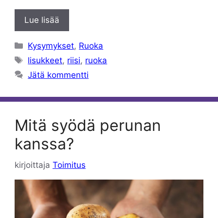
Lue lisää
Kategoriat
Kysymykset
,
Ruoka
Avainsanat
lisukkeet
,
riisi
,
ruoka
Jätä kommentti
Mitä syödä perunan
kanssa?
kirjoittaja
Toimitus