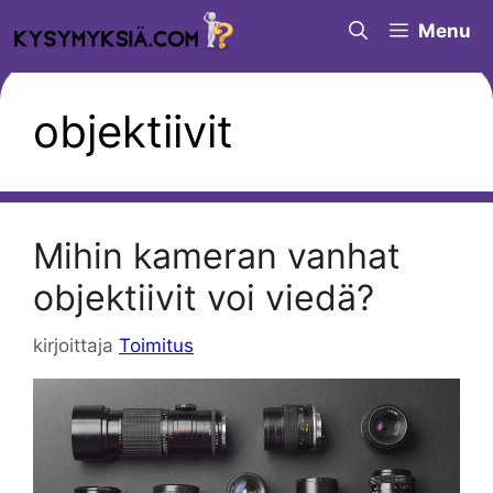
Siirry
Menu
sisältöön
objektiivit
Mihin kameran vanhat
objektiivit voi viedä?
kirjoittaja
Toimitus