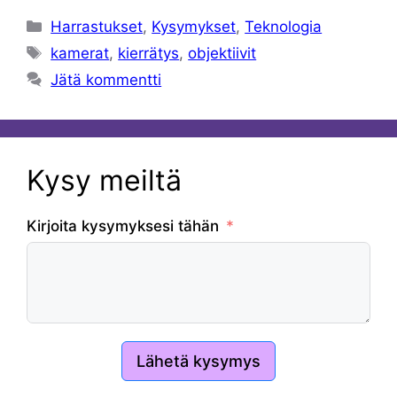
Kategoriat
Harrastukset
,
Kysymykset
,
Teknologia
Avainsanat
kamerat
,
kierrätys
,
objektiivit
Jätä kommentti
Kysy meiltä
Kirjoita kysymyksesi tähän
Lähetä kysymys