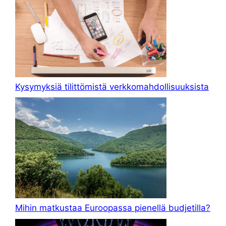
Kysymyksiä tilittömistä verkkomahdollisuuksista
Mihin matkustaa Euroopassa pienellä budjetilla?