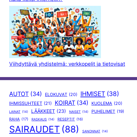
Viihdyttävä yhdistelmä: verkkopelit ja tietovisat
IHMISET
(38)
AUTOT
(34)
ELOKUVAT
(20)
KOIRAT
(34)
IHMISSUHTEET
(21)
KUOLEMA
(20)
LÄÄKKEET
(23)
PUHELIMET
(19)
LAINAT
(14)
NAISET
(14)
RAHA
(17)
RESEPTIT
(16)
RASKAUS
(14)
SAIRAUDET
(88)
SANONNAT
(14)