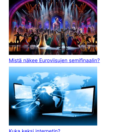
Mistä näkee Euroviisujen semifinaalin?
Kuka keksi internetin?