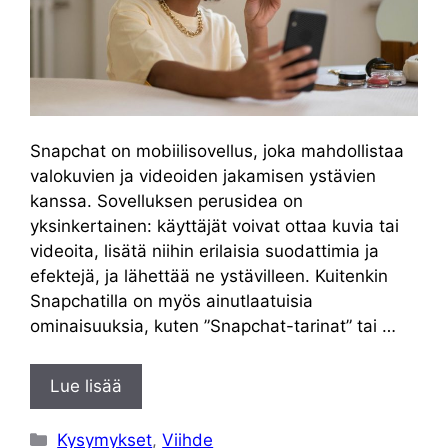
Snapchat on mobiilisovellus, joka mahdollistaa
valokuvien ja videoiden jakamisen ystävien
kanssa. Sovelluksen perusidea on
yksinkertainen: käyttäjät voivat ottaa kuvia tai
videoita, lisätä niihin erilaisia suodattimia ja
efektejä, ja lähettää ne ystävilleen. Kuitenkin
Snapchatilla on myös ainutlaatuisia
ominaisuuksia, kuten ”Snapchat-tarinat” tai …
Lue lisää
Kategoriat
Kysymykset
,
Viihde