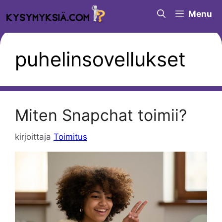
Siirry
Menu
sisältöön
puhelinsovellukset
Miten Snapchat toimii?
kirjoittaja
Toimitus