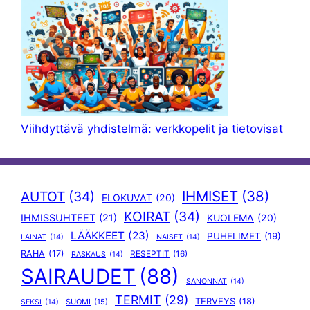
Viihdyttävä yhdistelmä: verkkopelit ja tietovisat
IHMISET
(38)
AUTOT
(34)
ELOKUVAT
(20)
KOIRAT
(34)
IHMISSUHTEET
(21)
KUOLEMA
(20)
LÄÄKKEET
(23)
PUHELIMET
(19)
LAINAT
(14)
NAISET
(14)
RAHA
(17)
RESEPTIT
(16)
RASKAUS
(14)
SAIRAUDET
(88)
SANONNAT
(14)
TERMIT
(29)
TERVEYS
(18)
SUOMI
(15)
SEKSI
(14)