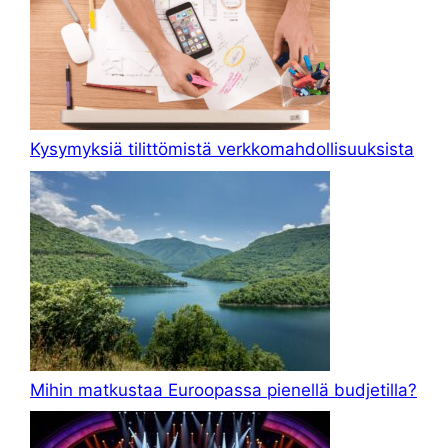
Kysymyksiä tilittömistä verkkomahdollisuuksista
Mihin matkustaa Euroopassa pienellä budjetilla?