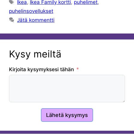
Avainsanat
Ikea
,
Ikea Family kortti
,
puhelimet
,
puhelinsovellukset
Jätä kommentti
Kysy meiltä
Kirjoita kysymyksesi tähän
Lähetä kysymys