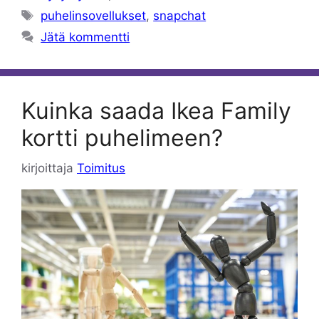
Avainsanat
puhelinsovellukset
,
snapchat
Jätä kommentti
Kuinka saada Ikea Family
kortti puhelimeen?
kirjoittaja
Toimitus