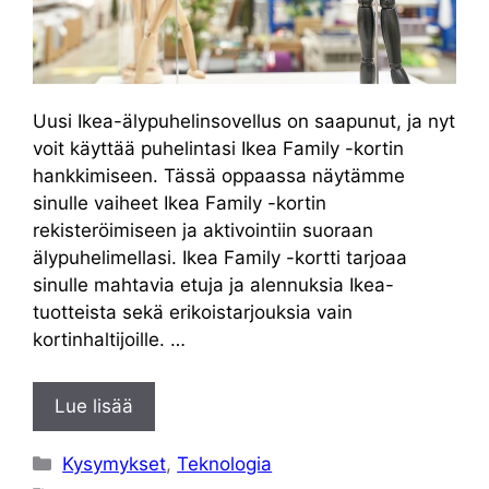
Uusi Ikea-älypuhelinsovellus on saapunut, ja nyt
voit käyttää puhelintasi Ikea Family -kortin
hankkimiseen. Tässä oppaassa näytämme
sinulle vaiheet Ikea Family -kortin
rekisteröimiseen ja aktivointiin suoraan
älypuhelimellasi. Ikea Family -kortti tarjoaa
sinulle mahtavia etuja ja alennuksia Ikea-
tuotteista sekä erikoistarjouksia vain
kortinhaltijoille. …
Lue lisää
Kategoriat
Kysymykset
,
Teknologia