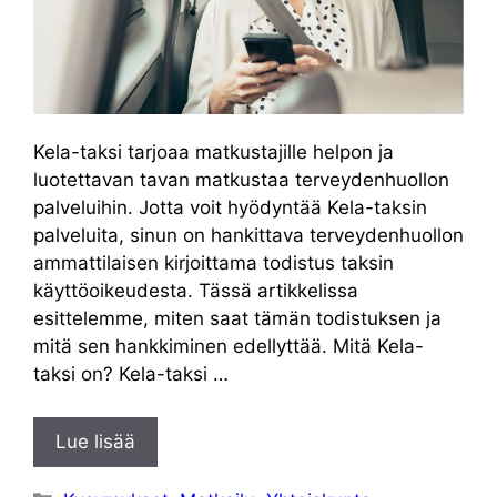
Kela-taksi tarjoaa matkustajille helpon ja
luotettavan tavan matkustaa terveydenhuollon
palveluihin. Jotta voit hyödyntää Kela-taksin
palveluita, sinun on hankittava terveydenhuollon
ammattilaisen kirjoittama todistus taksin
käyttöoikeudesta. Tässä artikkelissa
esittelemme, miten saat tämän todistuksen ja
mitä sen hankkiminen edellyttää. Mitä Kela-
taksi on? Kela-taksi …
Lue lisää
Kategoriat