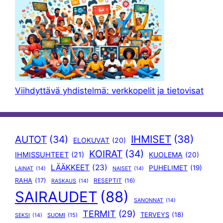
Viihdyttävä yhdistelmä: verkkopelit ja tietovisat
IHMISET
(38)
AUTOT
(34)
ELOKUVAT
(20)
KOIRAT
(34)
IHMISSUHTEET
(21)
KUOLEMA
(20)
LÄÄKKEET
(23)
PUHELIMET
(19)
LAINAT
(14)
NAISET
(14)
RAHA
(17)
RESEPTIT
(16)
RASKAUS
(14)
SAIRAUDET
(88)
SANONNAT
(14)
TERMIT
(29)
TERVEYS
(18)
SUOMI
(15)
SEKSI
(14)