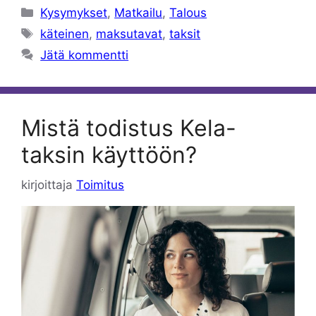
Kategoriat
Kysymykset
,
Matkailu
,
Talous
Avainsanat
käteinen
,
maksutavat
,
taksit
Jätä kommentti
Mistä todistus Kela-
taksin käyttöön?
kirjoittaja
Toimitus