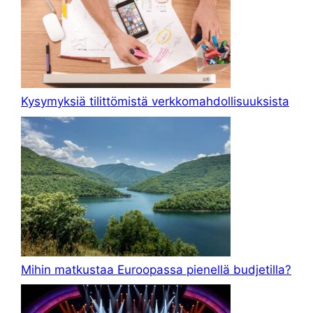
Kysymyksiä tilittömistä verkkomahdollisuuksista
Mihin matkustaa Euroopassa pienellä budjetilla?