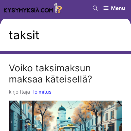
Siirry
Menu
sisältöön
taksit
Voiko taksimaksun
maksaa käteisellä?
kirjoittaja
Toimitus