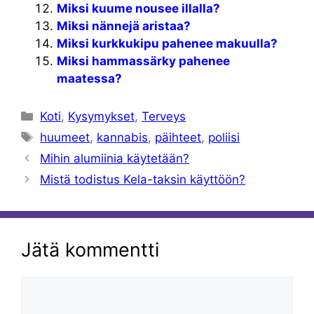
Miksi kuume nousee illalla?
Miksi nännejä aristaa?
Miksi kurkkukipu pahenee makuulla?
Miksi hammassärky pahenee
maatessa?
Kategoriat
Koti
,
Kysymykset
,
Terveys
Avainsanat
huumeet
,
kannabis
,
päihteet
,
poliisi
Mihin alumiinia käytetään?
Mistä todistus Kela-taksin käyttöön?
Jätä kommentti
Kommentti