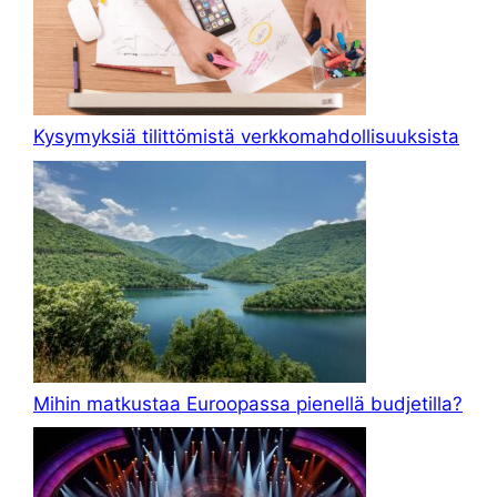
Kysymyksiä tilittömistä verkkomahdollisuuksista
Mihin matkustaa Euroopassa pienellä budjetilla?