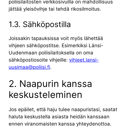
poliisilaitosten verkkosivuilla on mahdollisuus
jättää yleisövihje tai tehdä rikosilmoitus.
1.3. Sähköpostilla
Joissakin tapauksissa voit myös lähettää
vihjeen sähköpostitse. Esimerkiksi Länsi-
Uudenmaan poliisilaitoksella on oma
sähköpostiosoite vihjeille:
vihjeet.lansi-
uusimaa@poliisi.fi
.
2. Naapurin kanssa
keskusteleminen
Jos epäilet, että haju tulee naapuristasi, saatat
haluta keskustella asiasta heidän kanssaan
ennen viranomaisten kanssa yhteydenottoa.