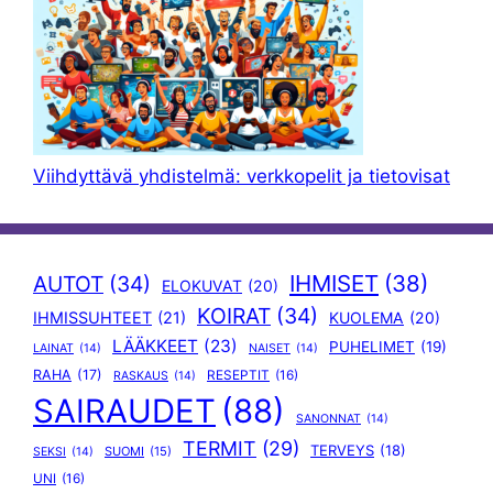
Viihdyttävä yhdistelmä: verkkopelit ja tietovisat
IHMISET
(38)
AUTOT
(34)
ELOKUVAT
(20)
KOIRAT
(34)
IHMISSUHTEET
(21)
KUOLEMA
(20)
LÄÄKKEET
(23)
PUHELIMET
(19)
LAINAT
(14)
NAISET
(14)
RAHA
(17)
RESEPTIT
(16)
RASKAUS
(14)
SAIRAUDET
(88)
SANONNAT
(14)
TERMIT
(29)
TERVEYS
(18)
SUOMI
(15)
SEKSI
(14)
UNI
(16)