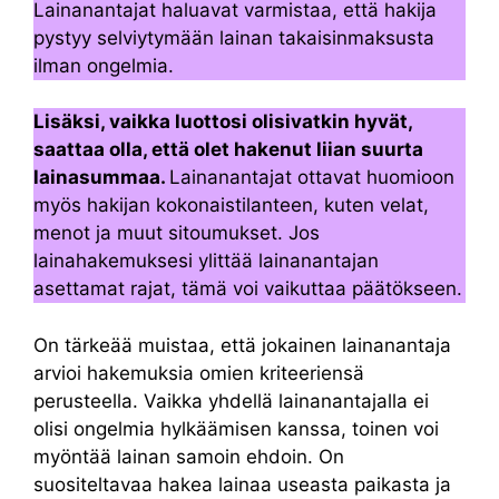
Lainanantajat haluavat varmistaa, että hakija
pystyy selviytymään lainan takaisinmaksusta
ilman ongelmia.
Lisäksi, vaikka luottosi olisivatkin hyvät,
saattaa olla, että olet hakenut liian suurta
lainasummaa.
Lainanantajat ottavat huomioon
myös hakijan kokonaistilanteen, kuten velat,
menot ja muut sitoumukset. Jos
lainahakemuksesi ylittää lainanantajan
asettamat rajat, tämä voi vaikuttaa päätökseen.
On tärkeää muistaa, että jokainen lainanantaja
arvioi hakemuksia omien kriteeriensä
perusteella. Vaikka yhdellä lainanantajalla ei
olisi ongelmia hylkäämisen kanssa, toinen voi
myöntää lainan samoin ehdoin. On
suositeltavaa hakea lainaa useasta paikasta ja