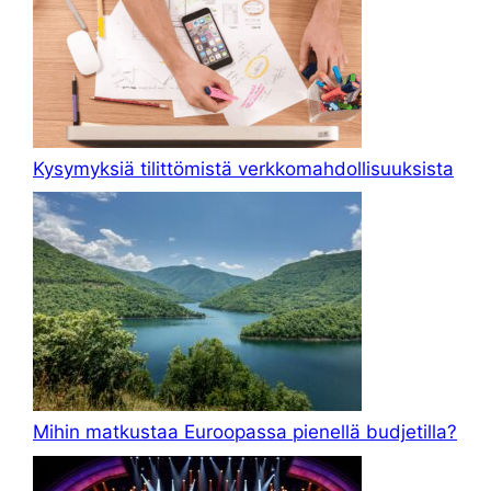
Kysymyksiä tilittömistä verkkomahdollisuuksista
Mihin matkustaa Euroopassa pienellä budjetilla?