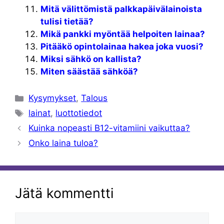
Mitä välittömistä palkkapäivälainoista
tulisi tietää?
Mikä pankki myöntää helpoiten lainaa?
Pitääkö opintolainaa hakea joka vuosi?
Miksi sähkö on kallista?
Miten säästää sähköä?
Kategoriat
Kysymykset
,
Talous
Avainsanat
lainat
,
luottotiedot
Kuinka nopeasti B12-vitamiini vaikuttaa?
Onko laina tuloa?
Jätä kommentti
Kommentti