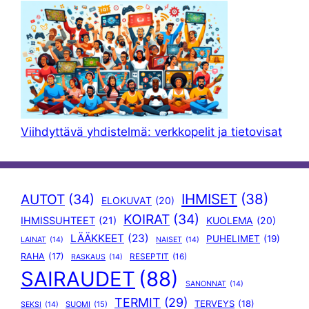
Viihdyttävä yhdistelmä: verkkopelit ja tietovisat
IHMISET
(38)
AUTOT
(34)
ELOKUVAT
(20)
KOIRAT
(34)
IHMISSUHTEET
(21)
KUOLEMA
(20)
LÄÄKKEET
(23)
PUHELIMET
(19)
LAINAT
(14)
NAISET
(14)
RAHA
(17)
RESEPTIT
(16)
RASKAUS
(14)
SAIRAUDET
(88)
SANONNAT
(14)
TERMIT
(29)
TERVEYS
(18)
SUOMI
(15)
SEKSI
(14)