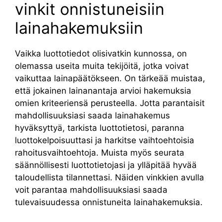
vinkit onnistuneisiin
lainahakemuksiin
Vaikka luottotiedot olisivatkin kunnossa, on
olemassa useita muita tekijöitä, jotka voivat
vaikuttaa lainapäätökseen. On tärkeää muistaa,
että jokainen lainanantaja arvioi hakemuksia
omien kriteeriensä perusteella. Jotta parantaisit
mahdollisuuksiasi saada lainahakemus
hyväksyttyä, tarkista luottotietosi, paranna
luottokelpoisuuttasi ja harkitse vaihtoehtoisia
rahoitusvaihtoehtoja. Muista myös seurata
säännöllisesti luottotietojasi ja ylläpitää hyvää
taloudellista tilannettasi. Näiden vinkkien avulla
voit parantaa mahdollisuuksiasi saada
tulevaisuudessa onnistuneita lainahakemuksia.