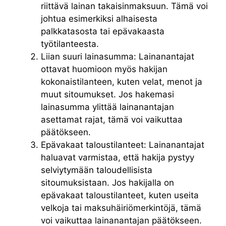
riittävä lainan takaisinmaksuun. Tämä voi
johtua esimerkiksi alhaisesta
palkkatasosta tai epävakaasta
työtilanteesta.
Liian suuri lainasumma: Lainanantajat
ottavat huomioon myös hakijan
kokonaistilanteen, kuten velat, menot ja
muut sitoumukset. Jos hakemasi
lainasumma ylittää lainanantajan
asettamat rajat, tämä voi vaikuttaa
päätökseen.
Epävakaat taloustilanteet: Lainanantajat
haluavat varmistaa, että hakija pystyy
selviytymään taloudellisista
sitoumuksistaan. Jos hakijalla on
epävakaat taloustilanteet, kuten useita
velkoja tai maksuhäiriömerkintöjä, tämä
voi vaikuttaa lainanantajan päätökseen.