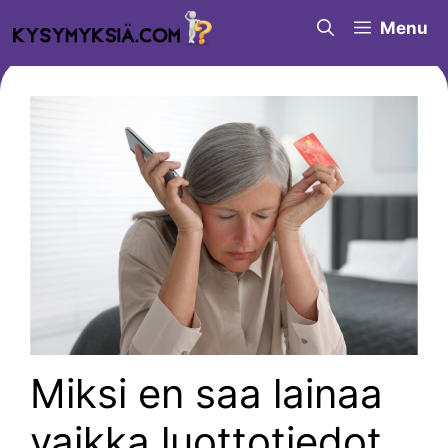
Siirry
Menu
sisältöön
Miksi en saa lainaa
vaikka luottotiedot