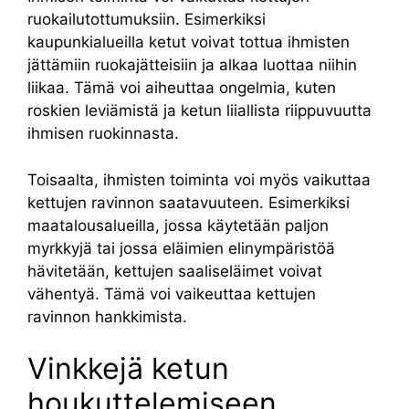
ruokailutottumuksiin. Esimerkiksi
kaupunkialueilla ketut voivat tottua ihmisten
jättämiin ruokajätteisiin ja alkaa luottaa niihin
liikaa. Tämä voi aiheuttaa ongelmia, kuten
roskien leviämistä ja ketun liiallista riippuvuutta
ihmisen ruokinnasta.
Toisaalta, ihmisten toiminta voi myös vaikuttaa
kettujen ravinnon saatavuuteen. Esimerkiksi
maatalousalueilla, jossa käytetään paljon
myrkkyjä tai jossa eläimien elinympäristöä
hävitetään, kettujen saaliseläimet voivat
vähentyä. Tämä voi vaikeuttaa kettujen
ravinnon hankkimista.
Vinkkejä ketun
houkuttelemiseen