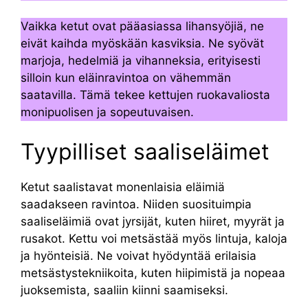
Vaikka ketut ovat pääasiassa lihansyöjiä, ne
eivät kaihda myöskään kasviksia. Ne syövät
marjoja, hedelmiä ja vihanneksia, erityisesti
silloin kun eläinravintoa on vähemmän
saatavilla. Tämä tekee kettujen ruokavaliosta
monipuolisen ja sopeutuvaisen.
Tyypilliset saaliseläimet
Ketut saalistavat monenlaisia eläimiä
saadakseen ravintoa. Niiden suosituimpia
saaliseläimiä ovat jyrsijät, kuten hiiret, myyrät ja
rusakot. Kettu voi metsästää myös lintuja, kaloja
ja hyönteisiä. Ne voivat hyödyntää erilaisia
metsästystekniikoita, kuten hiipimistä ja nopeaa
juoksemista, saaliin kiinni saamiseksi.