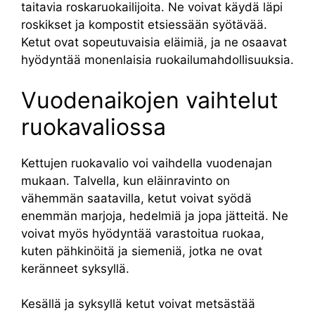
taitavia roskaruokailijoita. Ne voivat käydä läpi
roskikset ja kompostit etsiessään syötävää.
Ketut ovat sopeutuvaisia eläimiä, ja ne osaavat
hyödyntää monenlaisia ruokailumahdollisuuksia.
Vuodenaikojen vaihtelut
ruokavaliossa
Kettujen ruokavalio voi vaihdella vuodenajan
mukaan. Talvella, kun eläinravinto on
vähemmän saatavilla, ketut voivat syödä
enemmän marjoja, hedelmiä ja jopa jätteitä. Ne
voivat myös hyödyntää varastoitua ruokaa,
kuten pähkinöitä ja siemeniä, jotka ne ovat
keränneet syksyllä.
Kesällä ja syksyllä ketut voivat metsästää