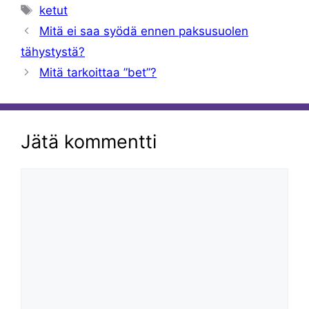
Avainsanat
ketut
Mitä ei saa syödä ennen paksusuolen
tähystystä?
Mitä tarkoittaa ”bet”?
Jätä kommentti
Kommentti