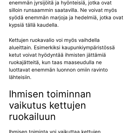
enemmän jyrsijöitä ja hyönteisiä, jotka ovat
silloin runsaammin saatavilla. Ne voivat myös
syödä enemmän marjoja ja hedelmiä, jotka ovat
kypsiä tällä kaudella.
Kettujen ruokavalio voi myös vaihdella
alueittain. Esimerkiksi kaupunkiympäristössä
ketut voivat hyödyntää ihmisten jättämiä
ruokajätteitä, kun taas maaseudulla ne
luottavat enemmän luonnon omiin ravinto
lähteisiin.
Ihmisen toiminnan
vaikutus kettujen
ruokailuun
Ihmisen toiminta voi vaikuttaa kettujen