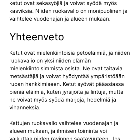
ketut ovat sekasyöjiä ja voivat syödä myös
kasviksia. Niiden ruokavalio on monipuolinen ja
vaihtelee vuodenajan ja alueen mukaan.
Yhteenveto
Ketut ovat mielenkiintoisia petoeläimiä, ja niiden
ruokavalio on yksi niiden elämän
mielenkiintoisimmista osista. Ne ovat taitavia
metsästäjiä ja voivat hyödyntää ympäristöään
ruoan hankkimiseen. Ketut syövät pääasiassa
pieniä eläimiä, kuten jyrsijöitä ja lintuja, mutta
ne voivat myös syödä marjoja, hedelmiä ja
vihanneksia.
Kettujen ruokavalio vaihtelee vuodenajan ja
alueen mukaan, ja ihmisen toiminta voi
vaikuttaa niiden ravinnon saatavuuteen. Jos