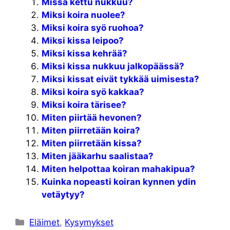
Missä kettu nukkuu?
Miksi koira nuolee?
Miksi koira syö ruohoa?
Miksi kissa leipoo?
Miksi kissa kehrää?
Miksi kissa nukkuu jalkopäässä?
Miksi kissat eivät tykkää uimisesta?
Miksi koira syö kakkaa?
Miksi koira tärisee?
Miten piirtää hevonen?
Miten piirretään koira?
Miten piirretään kissa?
Miten jääkarhu saalistaa?
Miten helpottaa koiran mahakipua?
Kuinka nopeasti koiran kynnen ydin
vetäytyy?
Kategoriat
Eläimet
,
Kysymykset