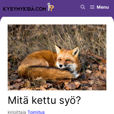
Siirry
Menu
sisältöön
Mitä kettu syö?
kirjoittaja
Toimitus