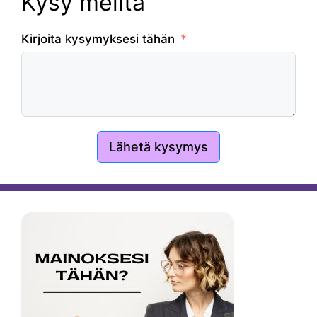
Kysy meiltä
Kirjoita kysymyksesi tähän
Lähetä kysymys