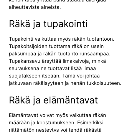
aiheuttavista aineista.
Räkä ja tupakointi
Tupakointi vaikuttaa myös räkän tuotantoon.
Tupakoitsijoiden tuottama räkä on usein
paksumpaa ja räkän tuotanto runsaampaa.
Tupakansavu ärsyttää limakalvoja, minkä
seurauksena ne tuottavat lisää limaa
suojatakseen itseään. Tämä voi johtaa
jatkuvaan räkäisyyteen ja nenän tukkoisuuteen.
Räkä ja elämäntavat
Elämäntavat voivat myös vaikuttaa räkän
määrään ja koostumukseen. Esimerkiksi
riittämätön nesteytys voi tehdä räkästä