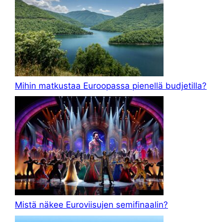
Mihin matkustaa Euroopassa pienellä budjetilla?
Mistä näkee Euroviisujen semifinaalin?