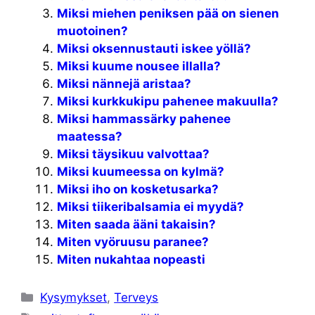
Miksi miehen peniksen pää on sienen
muotoinen?
Miksi oksennustauti iskee yöllä?
Miksi kuume nousee illalla?
Miksi nännejä aristaa?
Miksi kurkkukipu pahenee makuulla?
Miksi hammassärky pahenee
maatessa?
Miksi täysikuu valvottaa?
Miksi kuumeessa on kylmä?
Miksi iho on kosketusarka?
Miksi tiikeribalsamia ei myydä?
Miten saada ääni takaisin?
Miten vyöruusu paranee?
Miten nukahtaa nopeasti
Kategoriat
Kysymykset
,
Terveys