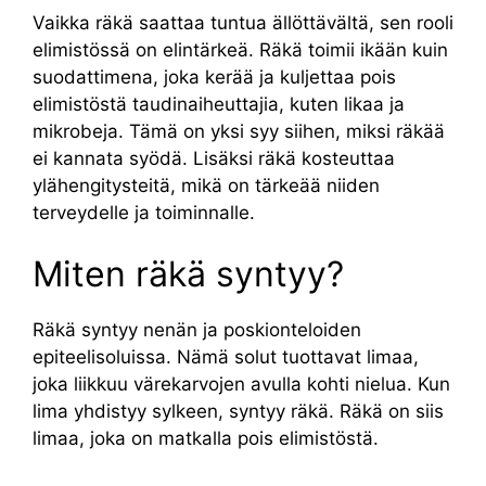
Vaikka räkä saattaa tuntua ällöttävältä, sen rooli
elimistössä on elintärkeä. Räkä toimii ikään kuin
suodattimena, joka kerää ja kuljettaa pois
elimistöstä taudinaiheuttajia, kuten likaa ja
mikrobeja. Tämä on yksi syy siihen, miksi räkää
ei kannata syödä. Lisäksi räkä kosteuttaa
ylähengitysteitä, mikä on tärkeää niiden
terveydelle ja toiminnalle.
Miten räkä syntyy?
Räkä syntyy nenän ja poskionteloiden
epiteelisoluissa. Nämä solut tuottavat limaa,
joka liikkuu värekarvojen avulla kohti nielua. Kun
lima yhdistyy sylkeen, syntyy räkä. Räkä on siis
limaa, joka on matkalla pois elimistöstä.