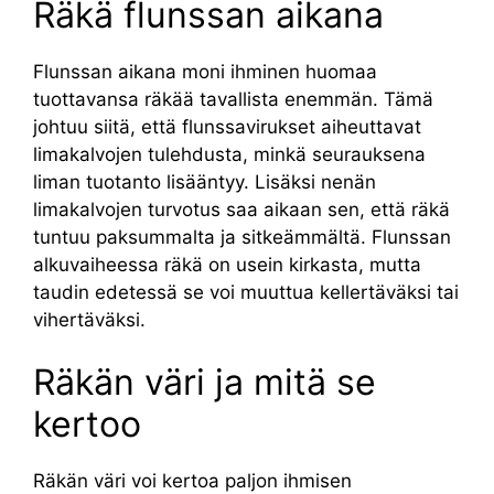
Räkä flunssan aikana
Flunssan aikana moni ihminen huomaa
tuottavansa räkää tavallista enemmän. Tämä
johtuu siitä, että flunssavirukset aiheuttavat
limakalvojen tulehdusta, minkä seurauksena
liman tuotanto lisääntyy. Lisäksi nenän
limakalvojen turvotus saa aikaan sen, että räkä
tuntuu paksummalta ja sitkeämmältä. Flunssan
alkuvaiheessa räkä on usein kirkasta, mutta
taudin edetessä se voi muuttua kellertäväksi tai
vihertäväksi.
Räkän väri ja mitä se
kertoo
Räkän väri voi kertoa paljon ihmisen