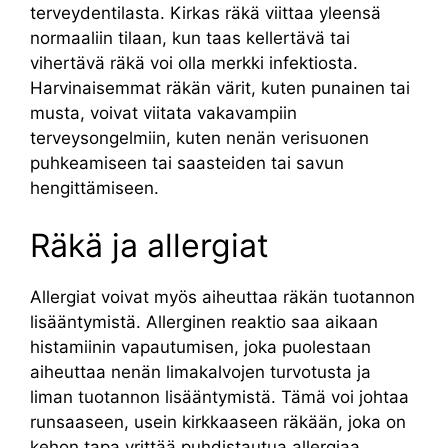
terveydentilasta. Kirkas räkä viittaa yleensä
normaaliin tilaan, kun taas kellertävä tai
vihertävä räkä voi olla merkki infektiosta.
Harvinaisemmat räkän värit, kuten punainen tai
musta, voivat viitata vakavampiin
terveysongelmiin, kuten nenän verisuonen
puhkeamiseen tai saasteiden tai savun
hengittämiseen.
Räkä ja allergiat
Allergiat voivat myös aiheuttaa räkän tuotannon
lisääntymistä. Allerginen reaktio saa aikaan
histamiinin vapautumisen, joka puolestaan
aiheuttaa nenän limakalvojen turvotusta ja
liman tuotannon lisääntymistä. Tämä voi johtaa
runsaaseen, usein kirkkaaseen räkään, joka on
kehon tapa yrittää puhdistautua allergiaa