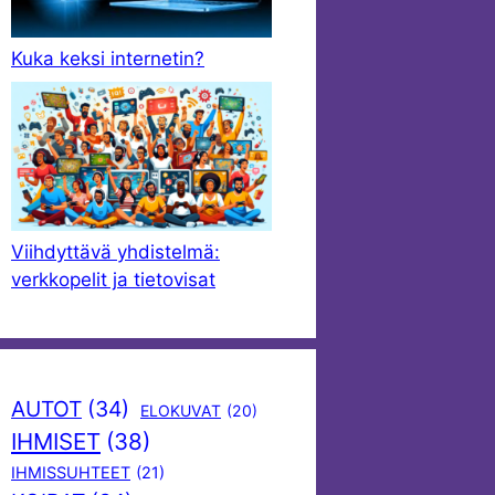
Kuka keksi internetin?
Viihdyttävä yhdistelmä:
verkkopelit ja tietovisat
AUTOT
(34)
ELOKUVAT
(20)
IHMISET
(38)
IHMISSUHTEET
(21)