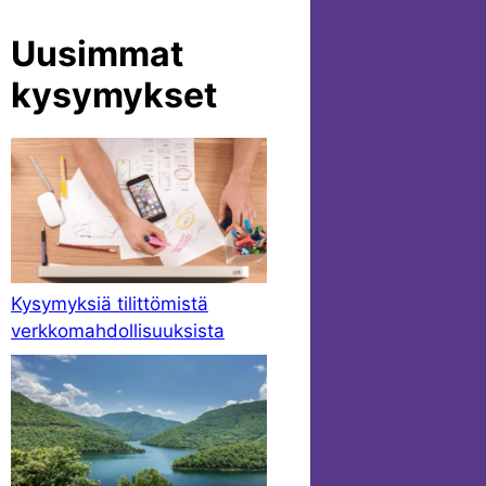
Uusimmat
kysymykset
Kysymyksiä tilittömistä
verkkomahdollisuuksista