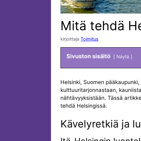
Mitä tehdä He
kirjoittaja
Toimitus
Sivuston sisältö
Näytä
Helsinki, Suomen pääkaupunki, 
kulttuuritarjonnastaan, kauniista
nähtävyyksistään. Tässä artikkel
tehdä Helsingissä.
Kävelyretkiä ja l