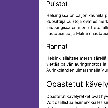
Puistot
Helsingissä on paljon kauniita pu
Suosittuja puistoja ovat esimerk
kaupungissa on monia historial
hautausmaa ja Malmin hautaus
Rannat
Helsinki sijaitsee meren äärellä
viettää päivän auringonottoa ja
Aurinkolahden uimarannalla Vu
Opastetut kävely
Opastetut kävelyretket ovat hyv
Voit osallistua esimerkiksi He