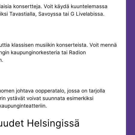
rilaisia konsertteja. Voit käydä kuuntelemassa
iksi Tavastialla, Savoyssa tai G Livelabissa.
ttia klassisen musiikin konserteista. Voit mennä
ngin kaupunginorkesteria tai Radion
n.
men johtava oopperatalo, jossa on tarjolla
erin ystävät voivat suunnata esimerkiksi
 kaupunginteatteriin.
uudet Helsingissä