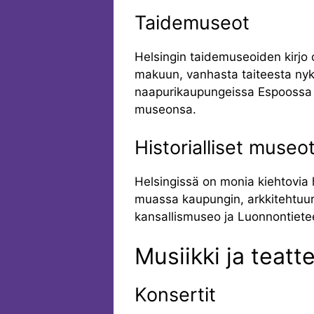
Taidemuseot
Helsingin taidemuseoiden kirjo o
makuun, vanhasta taiteesta nyk
naapurikaupungeissa Espoossa 
museonsa.
Historialliset museo
Helsingissä on monia kiehtovia h
muassa kaupungin, arkkitehtuuri
kansallismuseo ja Luonnontiete
Musiikki ja teatt
Konsertit