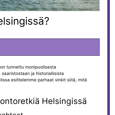
lsingissä?
on tunnettu monipuolisesta
 saaristostaan ja historiallisista
issa esittelemme parhaat vinkit siitä, mitä
uontoretkiä Helsingissä