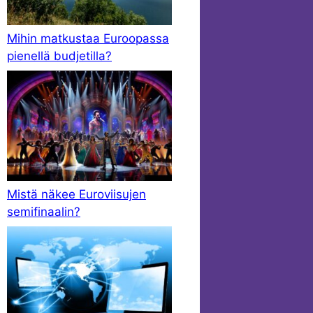
Mihin matkustaa Euroopassa
pienellä budjetilla?
Mistä näkee Euroviisujen
semifinaalin?