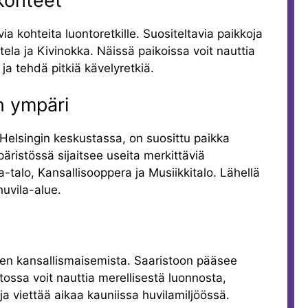
okohteet
ia kohteita luontoretkille. Suositeltavia paikkoja
ela ja Kivinokka. Näissä paikoissa voit nauttia
a tehdä pitkiä kävelyretkiä.
n ympäri
n Helsingin keskustassa, on suosittu paikka
äristössä sijaitsee useita merkittäviä
a-talo, Kansallisooppera ja Musiikkitalo. Lähellä
huvila-alue.
men kansallismaisemista. Saaristoon pääsee
stossa voit nauttia merellisestä luonnosta,
n ja viettää aikaa kauniissa huvilamiljöössä.