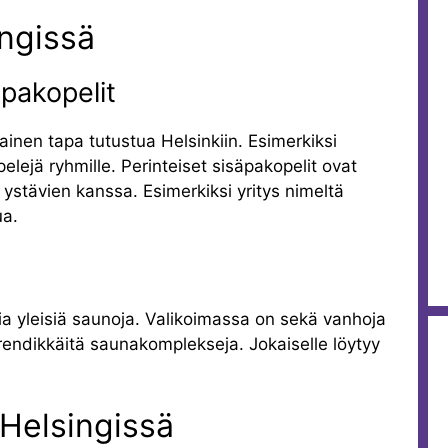
ingissä
äpakopelit
lainen tapa tutustua Helsinkiin. Esimerkiksi
elejä ryhmille. Perinteiset sisäpakopelit ovat
ystävien kanssa. Esimerkiksi yritys nimeltä
ua.
ia yleisiä saunoja. Valikoimassa on sekä vanhoja
rendikkäitä saunakomplekseja. Jokaiselle löytyy
 Helsingissä