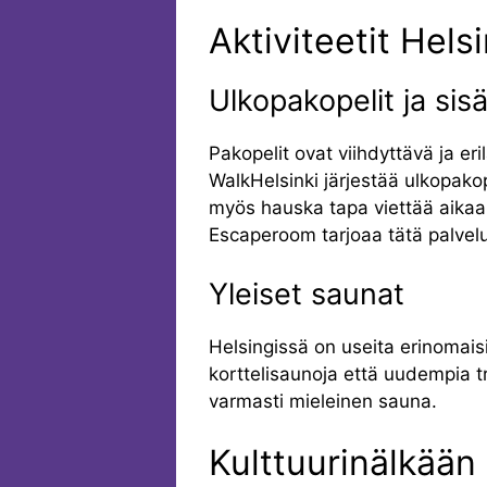
Aktiviteetit Hels
Ulkopakopelit ja sis
Pakopelit ovat viihdyttävä ja eri
WalkHelsinki järjestää ulkopakop
myös hauska tapa viettää aikaa 
Escaperoom tarjoaa tätä palvel
Yleiset saunat
Helsingissä on useita erinomais
korttelisaunoja että uudempia t
varmasti mieleinen sauna.
Kulttuurinälkään