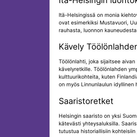
Itä-Helsingin luont
Itä-Helsingissä on monia kiehtov
ovat esimerkiksi Mustavuori, Uut
rauhasta, luonnon kauneudesta j
Kävely Töölönlahde
Töölönlahti, joka sijaitsee aiva
kävelyretkille. Töölönlahden ymp
kulttuurikohteita, kuten Finlandi
on myös Linnunlaulun idyllinen 
Saaristoretket
Helsingin saaristo on yksi Suo
kätevästi yhteysaluksilla. Saari
tutustua historiallisiin kohteisii