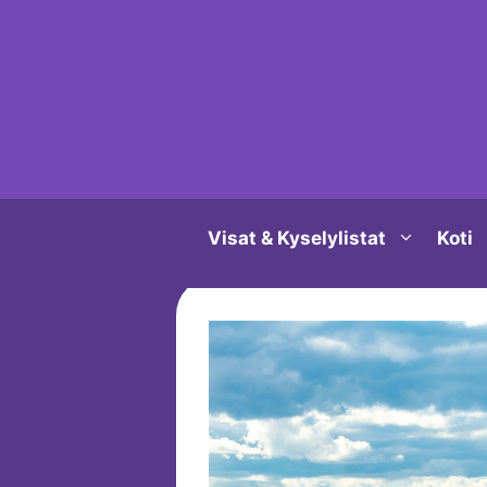
Siirry
sisältöön
Visat & Kyselylistat
Koti