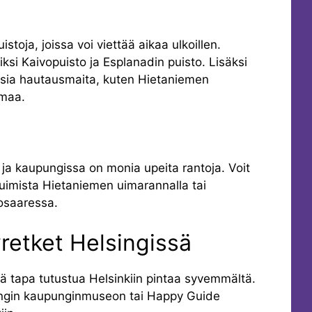
istoja, joissa voi viettää aikaa ulkoillen.
iksi Kaivopuisto ja Esplanadin puisto. Lisäksi
lisia hautausmaita, kuten Hietaniemen
maa.
, ja kaupungissa on monia upeita rantoja. Voit
 uimista Hietaniemen uimarannalla tai
osaaressa.
retket Helsingissä
ä tapa tutustua Helsinkiin pintaa syvemmältä.
lsingin kaupunginmuseon tai Happy Guide