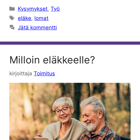
Kategoriat
Kysymykset
,
Työ
Avainsanat
eläke
,
lomat
Jätä kommentti
Milloin eläkkeelle?
kirjoittaja
Toimitus