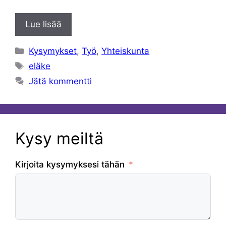
Lue lisää
Kategoriat
Kysymykset
,
Työ
,
Yhteiskunta
Avainsanat
eläke
Jätä kommentti
Kysy meiltä
Kirjoita kysymyksesi tähän