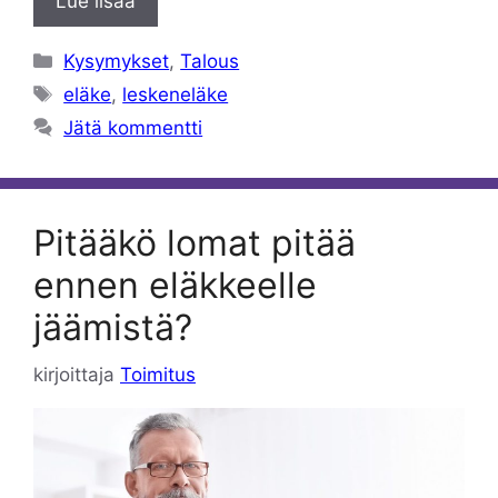
Lue lisää
Kategoriat
Kysymykset
,
Talous
Avainsanat
eläke
,
leskeneläke
Jätä kommentti
Pitääkö lomat pitää
ennen eläkkeelle
jäämistä?
kirjoittaja
Toimitus