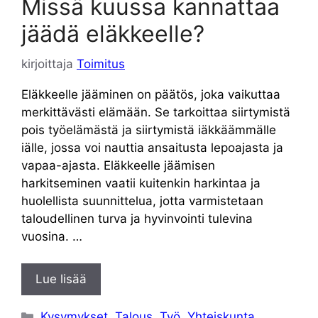
Missä kuussa kannattaa
jäädä eläkkeelle?
kirjoittaja
Toimitus
Eläkkeelle jääminen on päätös, joka vaikuttaa
merkittävästi elämään. Se tarkoittaa siirtymistä
pois työelämästä ja siirtymistä iäkkäämmälle
iälle, jossa voi nauttia ansaitusta lepoajasta ja
vapaa-ajasta. Eläkkeelle jäämisen
harkitseminen vaatii kuitenkin harkintaa ja
huolellista suunnittelua, jotta varmistetaan
taloudellinen turva ja hyvinvointi tulevina
vuosina. …
Lue lisää
Kategoriat
Kysymykset
,
Talous
,
Työ
,
Yhteiskunta