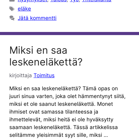
Avainsanat
eläke
Jätä kommentti
Miksi en saa
leskeneläkettä?
kirjoittaja
Toimitus
Miksi en saa leskeneläkettä? Tämä opas on
juuri sinua varten, joka olet hämmentynyt siitä,
miksi et ole saanut leskeneläkettä. Monet
ihmiset ovat samassa tilanteessa ja
ihmettelevät, miksi heitä ei ole hyväksytty
saamaan leskeneläkettä. Tässä artikkelissa
selitämme yleisimmät syyt sille, miksi …