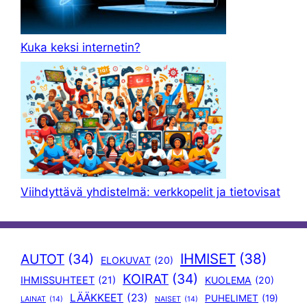
Kuka keksi internetin?
Viihdyttävä yhdistelmä: verkkopelit ja tietovisat
IHMISET
(38)
AUTOT
(34)
ELOKUVAT
(20)
KOIRAT
(34)
IHMISSUHTEET
(21)
KUOLEMA
(20)
LÄÄKKEET
(23)
PUHELIMET
(19)
LAINAT
(14)
NAISET
(14)