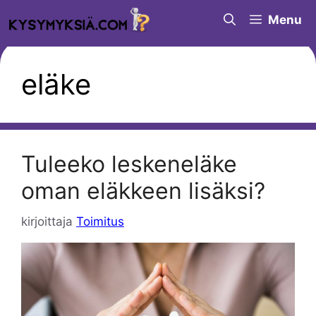
Siirry
Menu
sisältöön
eläke
Tuleeko leskeneläke
oman eläkkeen lisäksi?
kirjoittaja
Toimitus