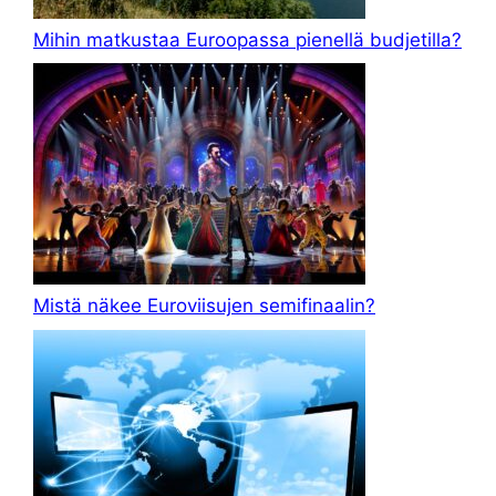
Mihin matkustaa Euroopassa pienellä budjetilla?
Mistä näkee Euroviisujen semifinaalin?