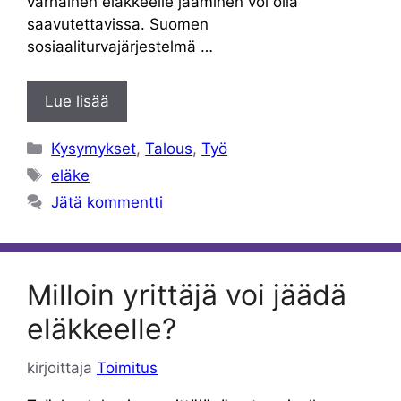
varhainen eläkkeelle jääminen voi olla
saavutettavissa. Suomen
sosiaaliturvajärjestelmä …
Lue lisää
Kategoriat
Kysymykset
,
Talous
,
Työ
Avainsanat
eläke
Jätä kommentti
Milloin yrittäjä voi jäädä
eläkkeelle?
kirjoittaja
Toimitus