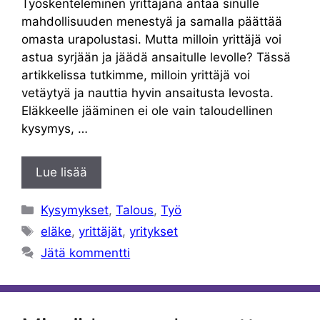
Työskenteleminen yrittäjänä antaa sinulle
mahdollisuuden menestyä ja samalla päättää
omasta urapolustasi. Mutta milloin yrittäjä voi
astua syrjään ja jäädä ansaitulle levolle? Tässä
artikkelissa tutkimme, milloin yrittäjä voi
vetäytyä ja nauttia hyvin ansaitusta levosta.
Eläkkeelle jääminen ei ole vain taloudellinen
kysymys, …
Lue lisää
Kategoriat
Kysymykset
,
Talous
,
Työ
Avainsanat
eläke
,
yrittäjät
,
yritykset
Jätä kommentti