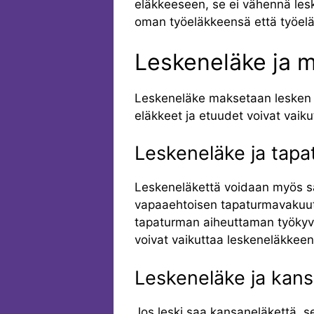
eläkkeeseen, se ei vähennä lesk
oman työeläkkeensä että työelä
Leskeneläke ja m
Leskeneläke maksetaan lesken o
eläkkeet ja etuudet voivat vai
Leskeneläke ja tap
Leskeneläkettä voidaan myös s
vapaaehtoisen tapaturmavakuutu
tapaturman aiheuttaman työkyv
voivat vaikuttaa leskeneläkkee
Leskeneläke ja kan
Jos leski saa kansaneläkettä, s