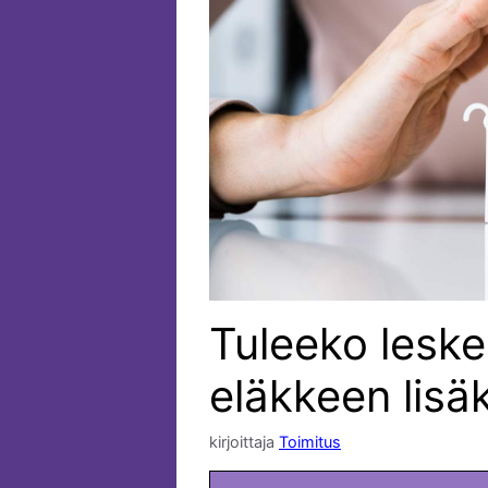
Tuleeko lesk
eläkkeen lisä
kirjoittaja
Toimitus