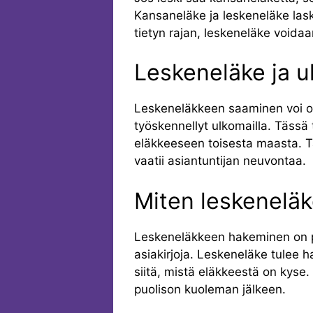
Kansaneläke ja leskeneläke lask
tietyn rajan, leskeneläke voida
Leskeneläke ja u
Leskeneläkkeen saaminen voi oll
työskennellyt ulkomailla. Tässä
eläkkeeseen toisesta maasta. T
vaatii asiantuntijan neuvontaa.
Miten leskenelä
Leskeneläkkeen hakeminen on pros
asiakirjoja. Leskeneläke tulee h
siitä, mistä eläkkeestä on kys
puolison kuoleman jälkeen.