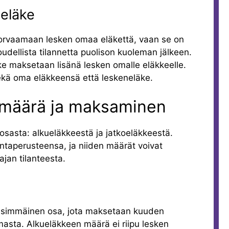
 eläke
 korvaamaan lesken omaa eläkettä, vaan se on
udellista tilannetta puolison kuoleman jälkeen.
ke maksetaan lisänä lesken omalle eläkkeelle.
sekä oma eläkkeensä että leskeneläke.
 määrä ja maksaminen
sasta: alkueläkkeestä ja jatkoeläkkeestä.
ntaperusteensa, ja niiden määrät voivat
ajan tilanteesta.
nsimmäinen osa, jota maksetaan kuuden
asta. Alkueläkkeen määrä ei riipu lesken