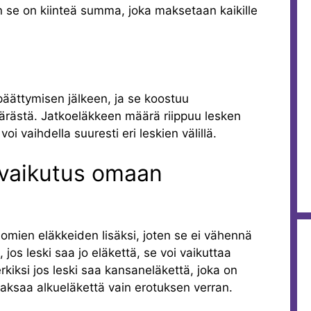
an se on kiinteä summa, joka maksetaan kaikille
äättymisen jälkeen, ja se koostuu
rästä. Jatkoeläkkeen määrä riippuu lesken
voi vaihdella suuresti eri leskien välillä.
vaikutus omaan
mien eläkkeiden lisäksi, joten se ei vähennä
 jos leski saa jo eläkettä, se voi vaikuttaa
iksi jos leski saa kansaneläkettä, joka on
aksaa alkueläkettä vain erotuksen verran.