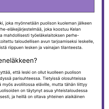
uki, joka myönnetään puolison kuoleman jälkeen
erhe-eläkejärjestelmää, joka koostuu Kelan
 mahdollisesti työeläkelaitoksen perhe-
itettu taloudellisen avun tarjoamiseksi leskelle,
stä riippuen lesken ja vainajan tilanteesta.
keneläkkeen?
tää, että leski on ollut kuolleen puolison
öidyssä parisuhteessa. Tietyissä olosuhteissa
yös avoliitossa eläville, mutta tähän liittyy
puolisoiden on täytynyt asua yhteistaloudessa
sesti, ja heillä on oltava yhteinen alaikäinen