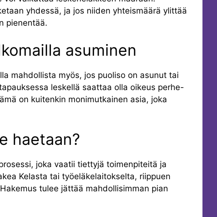
etaan yhdessä, ja jos niiden yhteismäärä ylittää
an pienentää.
lkomailla asuminen
a mahdollista myös, jos puoliso on asunut tai
 tapauksessa leskellä saattaa olla oikeus perhe-
ämä on kuitenkin monimutkainen asia, joka
ke haetaan?
essi, joka vaatii tiettyjä toimenpiteitä ja
akea Kelasta tai työeläkelaitokselta, riippuen
e. Hakemus tulee jättää mahdollisimman pian