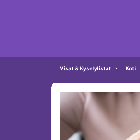
Siirry
sisältöön
Visat & Kyselylistat
Koti