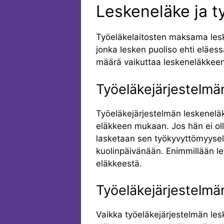
Leskeneläke ja t
Työeläkelaitosten maksama lesk
jonka lesken puoliso ehti eläes
määrä vaikuttaa leskeneläkkee
Työeläkejärjestelmä
Työeläkejärjestelmän leskenelä
eläkkeen mukaan. Jos hän ei oll
lasketaan sen työkyvyttömyyselä
kuolinpäivänään. Enimmillään le
eläkkeestä.
Työeläkejärjestelmä
Vaikka työeläkejärjestelmän le