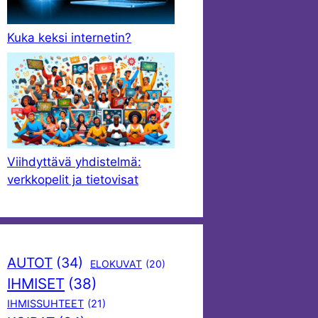
Kuka keksi internetin?
Viihdyttävä yhdistelmä:
verkkopelit ja tietovisat
AUTOT
(34)
ELOKUVAT
(20)
IHMISET
(38)
IHMISSUHTEET
(21)