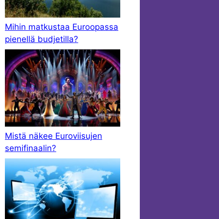
Mihin matkustaa Euroopassa
pienellä budjetilla?
Mistä näkee Euroviisujen
semifinaalin?