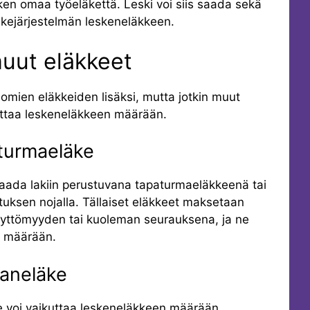
en omaa työeläkettä. Leski voi siis saada sekä
kejärjestelmän leskeneläkkeen.
uut eläkkeet
mien eläkkeiden lisäksi, mutta jotkin muut
kuttaa leskeneläkkeen määrään.
aturmaeläke
aada lakiin perustuvana tapaturmaeläkkeenä tai
ksen nojalla. Tällaiset eläkkeet maksetaan
yttömyyden tai kuoleman seurauksena, ja ne
n määrään.
saneläke
e voi vaikuttaa leskeneläkkeen määrään.