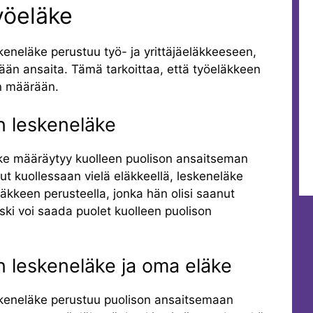
yöeläke
eneläke perustuu työ- ja yrittäjäeläkkeeseen,
sään ansaita. Tämä tarkoittaa, että työeläkkeen
n määrään.
n leskeneläke
ke määräytyy kuolleen puolison ansaitseman
ut kuollessaan vielä eläkkeellä, leskeneläke
kkeen perusteella, jonka hän olisi saanut
ski voi saada puolet kuolleen puolison
n leskeneläke ja oma eläke
skeneläke perustuu puolison ansaitsemaan