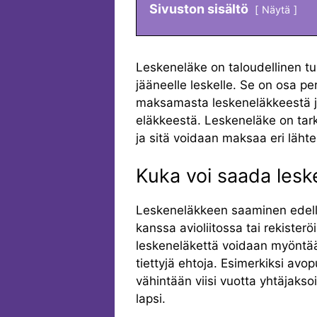
Sivuston sisältö
Näytä
Leskeneläke on taloudellinen t
jääneelle leskelle. Se on osa p
maksamasta leskeneläkkeestä ja
eläkkeestä. Leskeneläke on tarko
ja sitä voidaan maksaa eri lähtei
Kuka voi saada les
Leskeneläkkeen saaminen edellyt
kanssa avioliitossa tai rekister
leskeneläkettä voidaan myöntää m
tiettyjä ehtoja. Esimerkiksi avo
vähintään viisi vuotta yhtäjaksoi
lapsi.