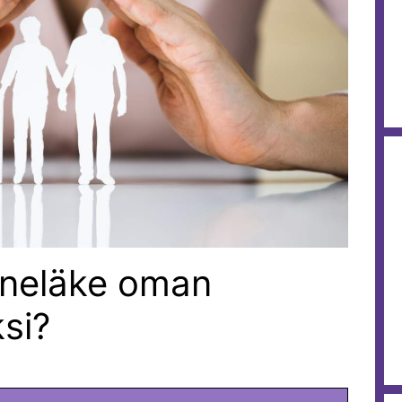
eneläke oman
ksi?