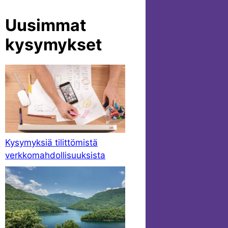
Uusimmat
kysymykset
Kysymyksiä tilittömistä
verkkomahdollisuuksista