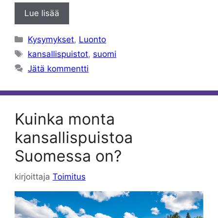
Lue lisää
Kategoriat
Kysymykset
,
Luonto
Avainsanat
kansallispuistot
,
suomi
Jätä kommentti
Kuinka monta
kansallispuistoa
Suomessa on?
kirjoittaja
Toimitus