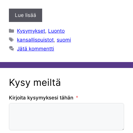
Lue lisää
Kategoriat
Kysymykset
,
Luonto
Avainsanat
kansallispuistot
,
suomi
Jätä kommentti
Kysy meiltä
Kirjoita kysymyksesi tähän