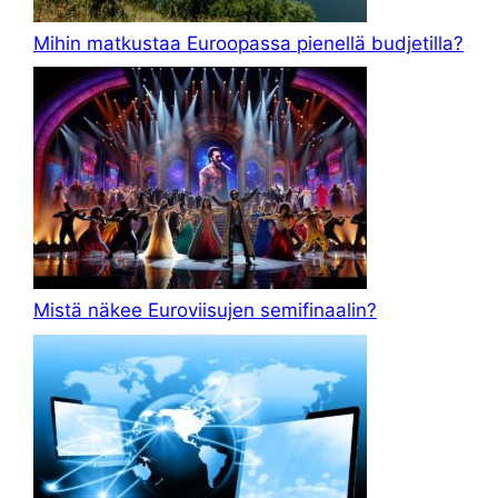
Mihin matkustaa Euroopassa pienellä budjetilla?
Mistä näkee Euroviisujen semifinaalin?