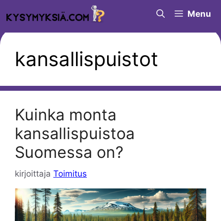
Siirry
Menu
sisältöön
kansallispuistot
Kuinka monta
kansallispuistoa
Suomessa on?
kirjoittaja
Toimitus