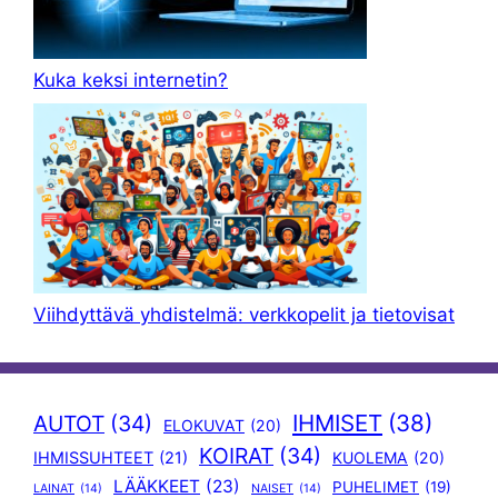
Kuka keksi internetin?
Viihdyttävä yhdistelmä: verkkopelit ja tietovisat
IHMISET
(38)
AUTOT
(34)
ELOKUVAT
(20)
KOIRAT
(34)
IHMISSUHTEET
(21)
KUOLEMA
(20)
LÄÄKKEET
(23)
PUHELIMET
(19)
LAINAT
(14)
NAISET
(14)