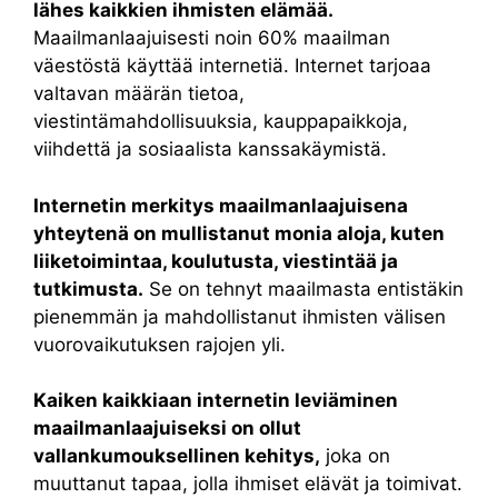
lähes kaikkien ihmisten elämää.
Maailmanlaajuisesti noin 60% maailman
väestöstä käyttää internetiä. Internet tarjoaa
valtavan määrän tietoa,
viestintämahdollisuuksia, kauppapaikkoja,
viihdettä ja sosiaalista kanssakäymistä.
Internetin merkitys maailmanlaajuisena
yhteytenä on mullistanut monia aloja, kuten
liiketoimintaa, koulutusta, viestintää ja
tutkimusta.
Se on tehnyt maailmasta entistäkin
pienemmän ja mahdollistanut ihmisten välisen
vuorovaikutuksen rajojen yli.
Kaiken kaikkiaan internetin leviäminen
maailmanlaajuiseksi on ollut
vallankumouksellinen kehitys,
joka on
muuttanut tapaa, jolla ihmiset elävät ja toimivat.