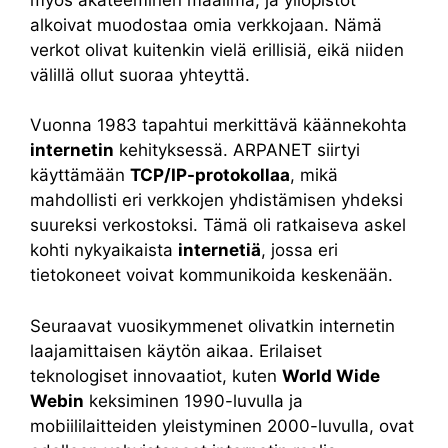
alkoivat muodostaa omia verkkojaan. Nämä
verkot olivat kuitenkin vielä erillisiä, eikä niiden
välillä ollut suoraa yhteyttä.
Vuonna 1983 tapahtui merkittävä käännekohta
internetin
kehityksessä. ARPANET siirtyi
käyttämään
TCP/IP-protokollaa
, mikä
mahdollisti eri verkkojen yhdistämisen yhdeksi
suureksi verkostoksi. Tämä oli ratkaiseva askel
kohti nykyaikaista
internetiä
, jossa eri
tietokoneet voivat kommunikoida keskenään.
Seuraavat vuosikymmenet olivatkin internetin
laajamittaisen käytön aikaa. Erilaiset
teknologiset innovaatiot, kuten
World Wide
Webin
keksiminen 1990-luvulla ja
mobiililaitteiden yleistyminen 2000-luvulla, ovat