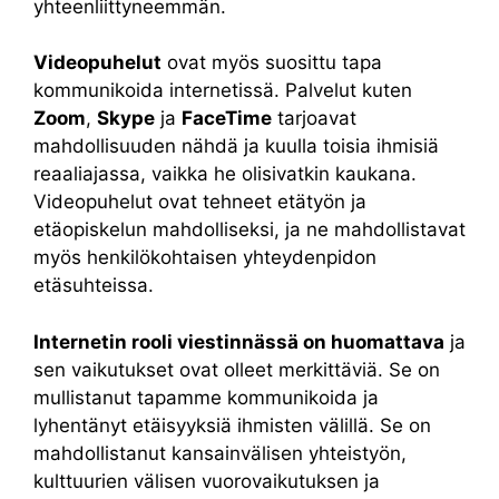
yhteenliittyneemmän.
Videopuhelut
ovat myös suosittu tapa
kommunikoida internetissä. Palvelut kuten
Zoom
,
Skype
ja
FaceTime
tarjoavat
mahdollisuuden nähdä ja kuulla toisia ihmisiä
reaaliajassa, vaikka he olisivatkin kaukana.
Videopuhelut ovat tehneet etätyön ja
etäopiskelun mahdolliseksi, ja ne mahdollistavat
myös henkilökohtaisen yhteydenpidon
etäsuhteissa.
Internetin rooli viestinnässä on huomattava
ja
sen vaikutukset ovat olleet merkittäviä. Se on
mullistanut tapamme kommunikoida ja
lyhentänyt etäisyyksiä ihmisten välillä. Se on
mahdollistanut kansainvälisen yhteistyön,
kulttuurien välisen vuorovaikutuksen ja