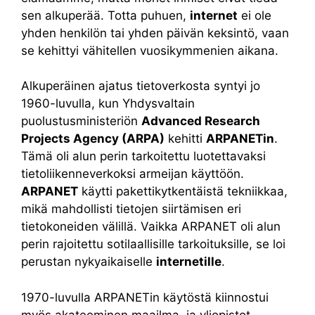
sen alkuperää. Totta puhuen,
internet
ei ole
yhden henkilön tai yhden päivän keksintö, vaan
se kehittyi vähitellen vuosikymmenien aikana.
Alkuperäinen ajatus tietoverkosta syntyi jo
1960-luvulla, kun Yhdysvaltain
puolustusministeriön
Advanced Research
Projects Agency (ARPA)
kehitti
ARPANETin
.
Tämä oli alun perin tarkoitettu luotettavaksi
tietoliikenneverkoksi armeijan käyttöön.
ARPANET
käytti pakettikytkentäistä tekniikkaa,
mikä mahdollisti tietojen siirtämisen eri
tietokoneiden välillä. Vaikka ARPANET oli alun
perin rajoitettu sotilaallisille tarkoituksille, se loi
perustan nykyaikaiselle
internetille
.
1970-luvulla ARPANETin käytöstä kiinnostui
myös akateeminen maailma, ja yliopistot