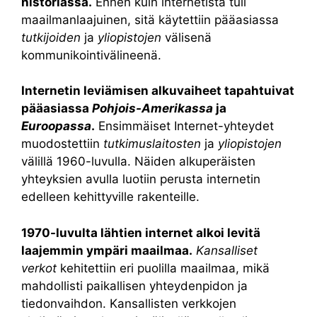
historiassa.
Ennen kuin internetistä tuli
maailmanlaajuinen, sitä käytettiin pääasiassa
tutkijoiden
ja
yliopistojen
välisenä
kommunikointivälineenä.
Internetin leviämisen alkuvaiheet tapahtuivat
pääasiassa
Pohjois-Amerikassa
ja
Euroopassa
.
Ensimmäiset Internet-yhteydet
muodostettiin
tutkimuslaitosten
ja
yliopistojen
välillä 1960-luvulla. Näiden alkuperäisten
yhteyksien avulla luotiin perusta internetin
edelleen kehittyville rakenteille.
1970-luvulta lähtien internet alkoi levitä
laajemmin ympäri maailmaa.
Kansalliset
verkot
kehitettiin eri puolilla maailmaa, mikä
mahdollisti paikallisen yhteydenpidon ja
tiedonvaihdon. Kansallisten verkkojen