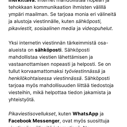
merkittävä.
Internet mahdollistaa nopean ja
tehokkaan kommunikaation ihmisten välillä
ympäri maailman. Se tarjoaa monia eri välineitä
ja alustoja viestinnälle, kuten
sähköposti,
pikaviestit, sosiaalinen media
ja
videopuhelut
.
Yksi internetin viestinnän tärkeimmistä osa-
alueista on
sähköposti
. Sähköposti
mahdollistaa viestien lähettämisen ja
vastaanottamisen nopeasti ja helposti. Se on
tullut korvaamattomaksi
työviestinnässä
ja
henkilökohtaisessa viestinnässä
. Sähköposti
tarjoaa myös mahdollisuuden liittää tiedostoja
viesteihin, mikä helpottaa tiedon jakamista ja
yhteistyötä.
Pikaviestisovellukset
, kuten
WhatsApp
ja
Facebook Messenger
, ovat myös suosittuja