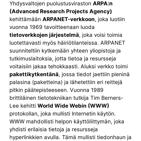
Yhdysvaltojen puolustusviraston
ARPA:n
(Advanced Research Projects Agency)
kehittämään
ARPANET-verkkoon
, joka luotiin
vuonna 1969 tavoitteenaan luoda
tietoverkkojen järjestelmä
, joka voisi toimia
luotettavasti myös häiriötilanteissa. ARPANET
suunniteltiin kytkemään yhteen yliopistoja ja
tutkimuslaitoksia, jotta tietoa ja resursseja
voitaisiin jakaa tehokkaasti. Aluksi verkko toimi
pakettikytkentänä
, jossa tiedot jaettiin pieninä
palasina (paketteina) ja lähetettiin eri reittejä
pitkin päätepisteeseen. Vuonna 1989
brittiläinen tietotekniikan tutkija Tim Berners-
Lee kehitti
World Wide Webin (WWW)
protokollan, joka mullisti Internetin käytön.
WWW mahdollisti helpon käyttöliittymän, joka
yhdisti erilaisia tietoja ja resursseja
hyperlinkkien avulla. Tämä mullisti tiedonhaun ja