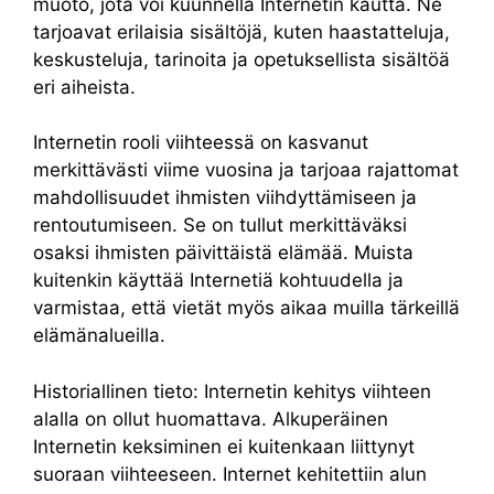
muoto, jota voi kuunnella Internetin kautta. Ne
tarjoavat erilaisia sisältöjä, kuten haastatteluja,
keskusteluja, tarinoita ja opetuksellista sisältöä
eri aiheista.
Internetin rooli viihteessä on kasvanut
merkittävästi viime vuosina ja tarjoaa rajattomat
mahdollisuudet ihmisten viihdyttämiseen ja
rentoutumiseen. Se on tullut merkittäväksi
osaksi ihmisten päivittäistä elämää. Muista
kuitenkin käyttää Internetiä kohtuudella ja
varmistaa, että vietät myös aikaa muilla tärkeillä
elämänalueilla.
Historiallinen tieto: Internetin kehitys viihteen
alalla on ollut huomattava. Alkuperäinen
Internetin keksiminen ei kuitenkaan liittynyt
suoraan viihteeseen. Internet kehitettiin alun