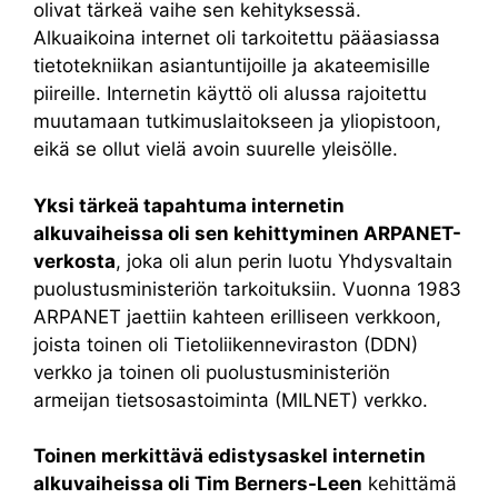
olivat tärkeä vaihe sen kehityksessä.
Alkuaikoina internet oli tarkoitettu pääasiassa
tietotekniikan asiantuntijoille ja akateemisille
piireille. Internetin käyttö oli alussa rajoitettu
muutamaan tutkimuslaitokseen ja yliopistoon,
eikä se ollut vielä avoin suurelle yleisölle.
Yksi tärkeä tapahtuma internetin
alkuvaiheissa oli sen kehittyminen ARPANET-
verkosta
, joka oli alun perin luotu Yhdysvaltain
puolustusministeriön tarkoituksiin. Vuonna 1983
ARPANET jaettiin kahteen erilliseen verkkoon,
joista toinen oli Tietoliikenneviraston (DDN)
verkko ja toinen oli puolustusministeriön
armeijan tietsosastoiminta (MILNET) verkko.
Toinen merkittävä edistysaskel internetin
alkuvaiheissa oli Tim Berners-Leen
kehittämä