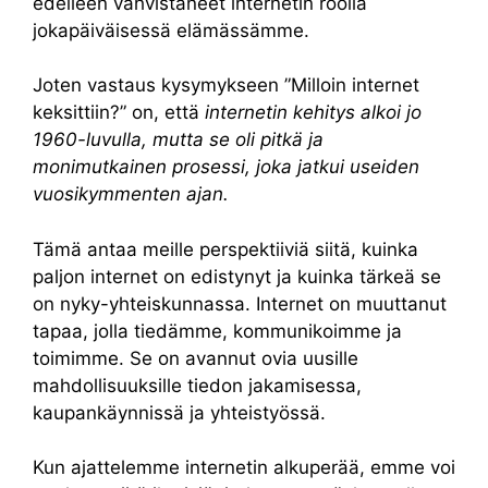
edelleen vahvistaneet internetin roolia
jokapäiväisessä elämässämme.
Joten vastaus kysymykseen ”Milloin internet
keksittiin?” on, että
internetin kehitys alkoi jo
1960-luvulla, mutta se oli pitkä ja
monimutkainen prosessi, joka jatkui useiden
vuosikymmenten ajan.
Tämä antaa meille perspektiiviä siitä, kuinka
paljon internet on edistynyt ja kuinka tärkeä se
on nyky-yhteiskunnassa. Internet on muuttanut
tapaa, jolla tiedämme, kommunikoimme ja
toimimme. Se on avannut ovia uusille
mahdollisuuksille tiedon jakamisessa,
kaupankäynnissä ja yhteistyössä.
Kun ajattelemme internetin alkuperää, emme voi