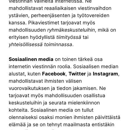
viestinnän välineitä internetissä. Ne
mahdollistavat reaaliaikaisen viestinvaihdon
ystävien, perheenjäsenten ja työtovereiden
kanssa. Pikaviestimet tarjoavat myös
mahdollisuuden
ryhmäkeskusteluihin
, mikä on
erityisen hyödyllistä
tiimityössä
tai
yhteisöllisessä toiminnassa
.
Sosiaalinen media
on toinen tärkeä osa
internetin viestinnän roolia. Sosiaalisen median
alustat, kuten
Facebook
,
Twitter
ja
Instagram
,
mahdollistavat ihmisten välisen
vuorovaikutuksen ja tiedon jakamisen. Ne
tarjoavat myös mahdollisuuden osallistua
keskusteluihin ja seurata mielenkiinnon
kohteita. Sosiaalinen media on tullut
olennaiseksi osaksi monien ihmisten päivittäistä
elämää ja se on tehnyt maailmasta entistäkin