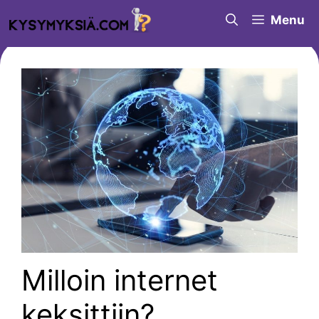
Siirry
Menu
sisältöön
Milloin internet
keksittiin?